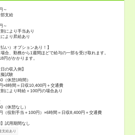
0円～
一部支給
0円～
役割により手当あり
数により昇給あり
前払い）オプションあり！】
る場合、勤務から1週間ほどで給与の一部を受け取れます。
18円がかかります。
験日の収入例】
模擬試験
7:30（休憩1時間）
0円×8時間＝日収10,400円＋交通費
割により時給＋100円の場合あり
験
3:30（休憩なし）
0円（役割手当＋100円）×6時間＝日収8,400円＋交通費
間】試用期間なし
途支給あり