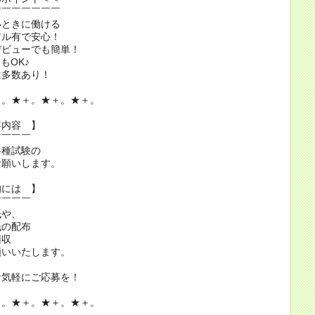
￣￣￣￣￣￣￣
いときに働ける
アル有で安心！
デビューでも簡単！
もOK♪
は多数あり！
＋。★＋。★＋。★＋。
事内容 】
￣￣￣￣
各種試験の
願いします。
的には 】
￣￣￣￣
紙や、
の配布
回収
願いいたします。
お気軽にご応募を！
＋。★＋。★＋。★＋。