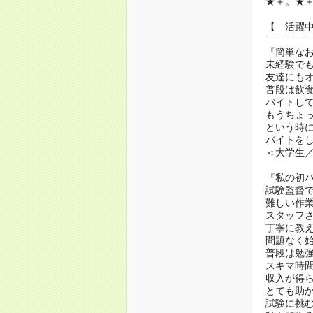
★＋。★
【 活躍
￣￣￣￣
『簡単な
未経験で
友達にも
普段は飲
バイトし
もうちょ
という時
バイトを
＜大学生／
『私の初
試験監督
難しい作
スタッフ
丁寧に教
問題なく
普段は勉
スキマ時
収入が得
とても助
試験に挑