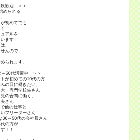
経験歓迎 ＞＞
始められる
す。
トが初めてでも
すく
ニュアルを
ています！
業は、
ませんので、
も
始められます。
代～50代活躍中 ＞＞
トが初めての10代の方
休みの日に働きたい、
大・専門学校生さん
育児の合間に働く、
夫さん
クで他の仕事と
いフリーターさん
な30～50代の会社員さん
年代の方が
す！！