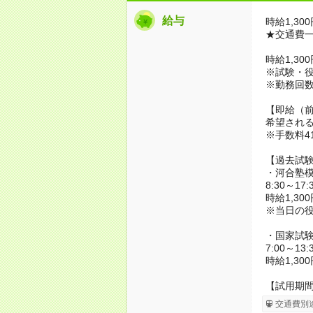
給与
時給1,30
★交通費
時給1,30
※試験・
※勤務回
【即給（
希望され
※手数料4
【過去試
・河合塾
8:30～1
時給1,30
※当日の役
・国家試
7:00～1
時給1,30
【試用期
交通費別