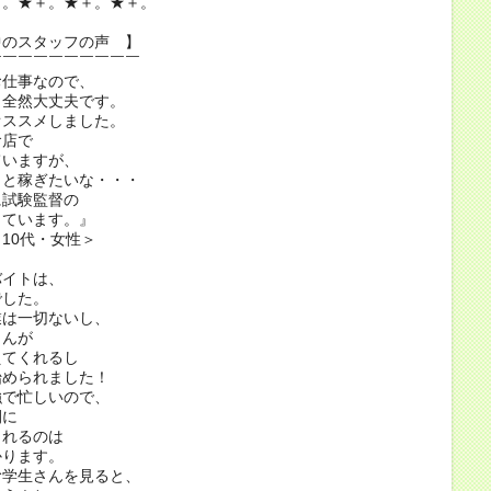
＋。★＋。★＋。★＋。
中のスタッフの声 】
￣￣￣￣￣￣￣￣￣￣
お仕事なので、
も全然大丈夫です。
オススメしました。
食店で
ていますが、
っと稼ぎたいな・・・
に試験監督の
しています。』
10代・女性＞
バイトは、
でした。
業は一切ないし、
さんが
えてくれるし
始められました！
強で忙しいので、
間に
られるのは
かります。
む学生さんを見ると、