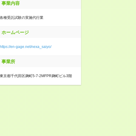
事業内容
各種受託試験の実施代行業
ホームページ
https://en-gage.net/nexa_saiyo/
事業所
東京都千代田区麹町5-7-2MFPR麹町ビル3階