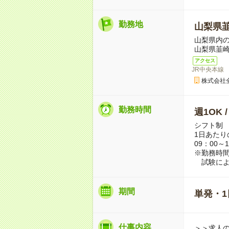
勤務地
山梨県
山梨県内
山梨県韮
アクセス
JR中央本線
株式会社
勤務時間
週1OK 
シフト制
1日あたり
09：00～1
※勤務時
試験によ
期間
単発・1
仕事内容
＞＞求人