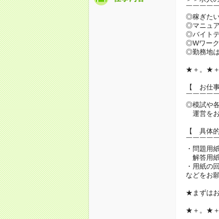
￣￣￣￣
◎稼ぎた
◎マニュ
◎バイト
◎Wワーク
◎勤務地
★＋。★
【 お仕
￣￣￣￣
◎模試や
運営をお
【 具体
￣￣￣￣
・問題用
解答用紙
・用紙の
などをお
★まずは
★＋。★