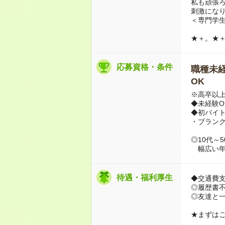
私も頑張
刺激にな
＜専門学生
★＋。★
応募資格・条件
職種未経
OK
※高卒以
◆未経験O
◆初バイ
・ブランク
◎10代～
幅広い年
待遇・福利厚生
◆交通費
◎履歴書
◎友達と一
★まずは