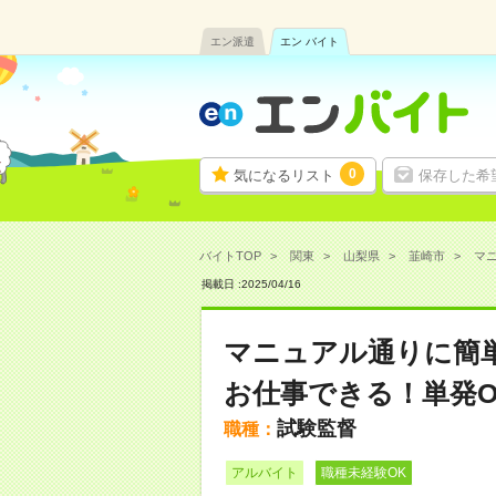
エン派遣
エン バイト
0
気になるリスト
保存した希
バイトTOP
関東
山梨県
韮崎市
マニ
掲載日 :
2025
/
04
/
16
マニュアル通りに簡単
お仕事できる！単発O
試験監督
職種：
アルバイト
職種未経験OK