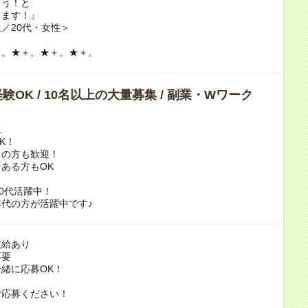
ろう！と
ります！』
／20代・女性＞
＋。★＋。★＋。★＋。
験OK / 10名以上の大量募集 / 副業・Wワーク
上
K！
トの方も歓迎！
ある方もOK
50代活躍中！
代の方が活躍中です♪
支給あり
不要
緒に応募OK！
ご応募ください！