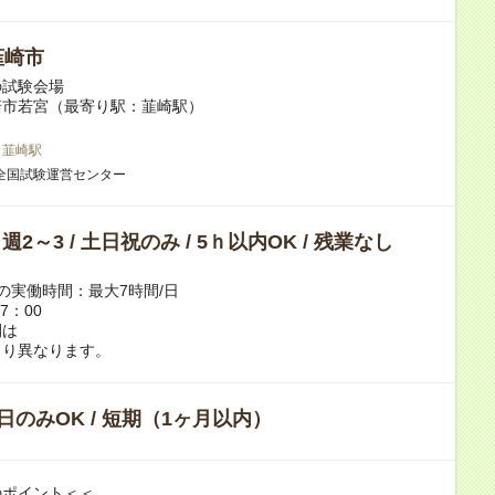
韮崎市
の試験会場
崎市若宮（最寄り駅：韮崎駅）
 韮崎駅
全国試験運営センター
/ 週2～3 / 土日祝のみ / 5ｈ以内OK / 残業なし
の実働時間：最大7時間/日
7：00
間は
り異なります。
日のみOK / 短期（1ヶ月以内）
のポイント＜＜