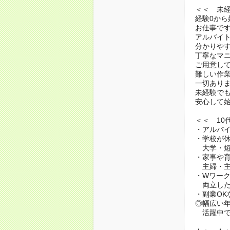
＜＜ 未
経験0から
お仕事で
アルバイ
分かりや
丁寧なマ
ご用意し
難しい作
一切あり
未経験で
安心して
＜＜ 10
・アルバイ
・学校が
大学・短
・家事や
主婦・主
・Wワー
両立した
・副業OK
◎幅広い
活躍中で