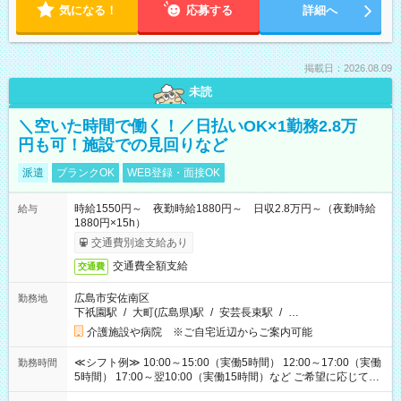
気になる！
応募する
詳細へ
掲載日：2026.08.09
未読
＼空いた時間で働く！／日払いOK×1勤務2.8万
円も可！施設での見回りなど
派遣
ブランクOK
WEB登録・面接OK
時給1550円～ 夜勤時給1880円～ 日収2.8万円～（夜勤時給
給与
1880円×15h）
交通費別途支給あり
交通費全額支給
交通費
広島市安佐南区
勤務地
下祇園駅
/
大町(広島県)駅
/
安芸長束駅
/
…
介護施設や病院 ※ご自宅近辺からご案内可能
≪シフト例≫ 10:00～15:00（実働5時間） 12:00～17:00（実働
勤務時間
5時間） 17:00～翌10:00（実働15時間）など ご希望に応じて、
働く時間は調整できます！ お気軽に担当へ相談ください！