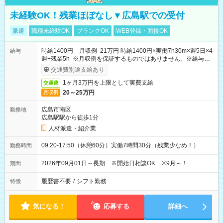
未経験OK！残業ほぼなし▼広島駅での受付
派遣
職種未経験OK
ブランクOK
WEB登録・面接OK
時給1400円 月収例 21万円 時給1400円×実働7h30m×週5日×4
給与
週+残業5h ※月収例を保証するものではありません。※給与即
受取りサービス利用可（利用条件有）
交通費別途支給あり
1ヶ月3万円を上限として実費支給
交通費
20～25万円
月収例
広島市南区
勤務地
広島駅駅から徒歩1分
人材派遣・紹介業
09:20-17:50（休憩60分）実働7時間30分（残業少なめ！）
勤務時間
2026年09月01日～長期 ※開始日相談OK ※9月～！
期間
履歴書不要
/
シフト勤務
特徴
気になる！
応募する
詳細へ