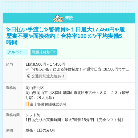
未読
✨日払い手渡し✨警備員✨１日最大17,450円✨履
歴書不要✨面接確約！合格率100％✨平均実働5
時間
アルバイト
職種未経験OK
日給8,500円～17,450円
給与
✅「守組6か条」による評価制度！✅ 通常日当は8,500円ですが
上記評価制度により「S級隊員」と認定されれば10,000円の日当
交通費別途支給あり
を支給します。 (1)上記勤務者が交通2級資格者の場合10,000円
+1500円＝11,500円 (2)上記現場が深夜の場合 11,500×1.25＝
岡山市北区
勤務地
14,375円 (3)上記現場が日祝深夜の場合 17,250円 (4)上記勤務
岡山県岡山市北区岡山県岡山市北区東古松４８０－２３（最寄
者が現場までの運転者の場合17,250+200円＝17,450円 -----------
り駅：JR大元駅）
------------------------------- *最高日当額 17,450円* ---------------------
--------------------- より上位の資格取得やリーダー手当を取得する
富士警備保障株式会社
と ”さらに”加算されます！ ※日当支給時振込手数料等は一切あ
りません。 【試用期間】試用期間なし
シフト制
勤務時間
1日あたりの実働時間：最大7時間15分/日 【完全シフト制】 例
(1) 8：00~17:00（休憩１h） 例(2) 13:00~16:00（早上がりでも
全額支給！） 例(3) 21:00~5:00（夜勤なら日当1.25倍！！）
単発・1日のみOK
期間