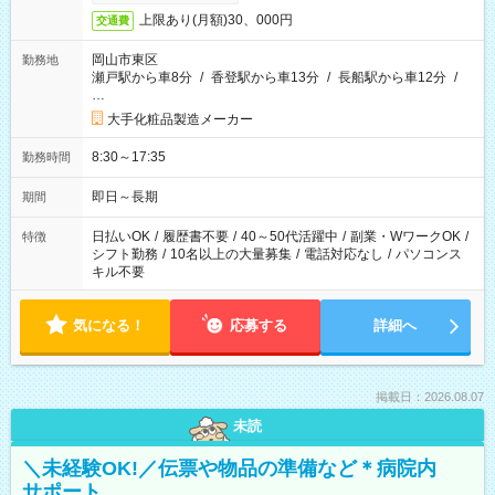
上限あり(月額)30、000円
交通費
岡山市東区
勤務地
瀬戸駅から車8分
/
香登駅から車13分
/
長船駅から車12分
/
…
大手化粧品製造メーカー
8:30～17:35
勤務時間
即日～長期
期間
日払いOK
/
履歴書不要
/
40～50代活躍中
/
副業・WワークOK
/
特徴
シフト勤務
/
10名以上の大量募集
/
電話対応なし
/
パソコンス
キル不要
気になる！
応募する
詳細へ
掲載日：2026.08.07
未読
＼未経験OK!／伝票や物品の準備など＊病院内
サポート