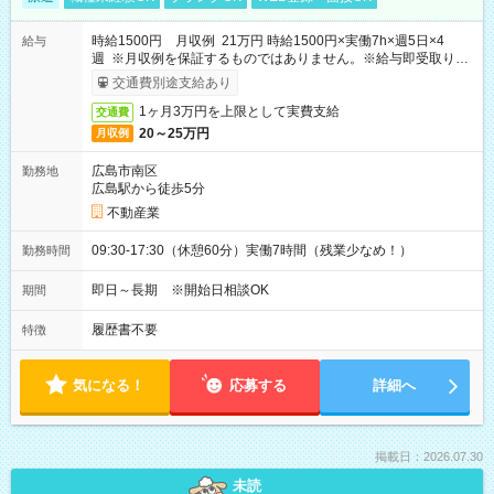
時給1500円 月収例 21万円 時給1500円×実働7h×週5日×4
給与
週 ※月収例を保証するものではありません。※給与即受取りサ
ービス利用可（利用条件有）
交通費別途支給あり
1ヶ月3万円を上限として実費支給
交通費
20～25万円
月収例
広島市南区
勤務地
広島駅から徒歩5分
不動産業
09:30-17:30（休憩60分）実働7時間（残業少なめ！）
勤務時間
即日～長期 ※開始日相談OK
期間
履歴書不要
特徴
気になる！
応募する
詳細へ
掲載日：2026.07.30
未読