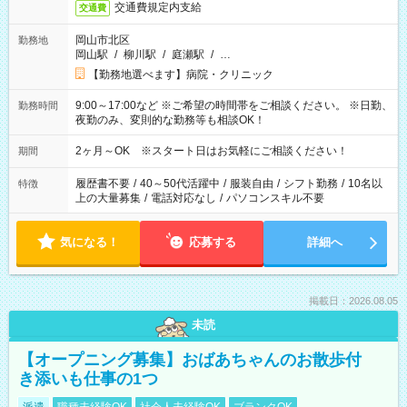
交通費規定内支給
交通費
岡山市北区
勤務地
岡山駅
/
柳川駅
/
庭瀬駅
/
…
【勤務地選べます】病院・クリニック
9:00～17:00など ※ご希望の時間帯をご相談ください。 ※日勤、
勤務時間
夜勤のみ、変則的な勤務等も相談OK！
2ヶ月～OK ※スタート日はお気軽にご相談ください！
期間
履歴書不要
/
40～50代活躍中
/
服装自由
/
シフト勤務
/
10名以
特徴
上の大量募集
/
電話対応なし
/
パソコンスキル不要
気になる！
応募する
詳細へ
掲載日：2026.08.05
未読
【オープニング募集】おばあちゃんのお散歩付
き添いも仕事の1つ