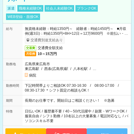
派遣
職種未経験OK
社会人未経験OK
ブランクOK
WEB登録・面接OK
無資格未経験：時給1350円～ 経験者：時給1450円～ ■月収
給与
例(週3日)：時給1350円×8H×12日＝12万9600円 ※前払い・日
払い・週払いOK
交通費別途支給あり
交通費全額支給
交通費
10～15万円
月収例
広島県東広島市
勤務地
東広島駅
/
西条(広島県)駅
/
八本松駅
/
…
病院
下記時間帯よりご相談OK 07:30-16:30 / 08:00-17:00 /
勤務時間
08:30-17:30 ＊シフト固定の相談もOK！
長期のお仕事です。開始日はご相談ください！ ※急募
期間
日払いOK
/
履歴書不要
/
40～50代活躍中
/
副業・WワークOK
/
特徴
服装自由
/
シフト勤務
/
10名以上の大量募集
/
電話対応なし
/
パ
ソコンスキル不要