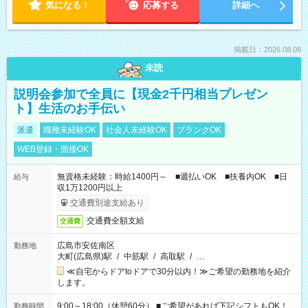
気になる！
応募する
詳細へ
掲載日：2026.08.08
未読
説明会参加で全員に【現金2千円相当プレゼン
ト】生活のお手伝い
派遣
職種未経験OK
社会人未経験OK
ブランクOK
WEB登録・面接OK
無資格未経験：時給1400円～ ■週払いOK ■扶養内OK ■日
給与
収1万1200円以上
交通費別途支給あり
交通費全額支給
交通費
広島市安佐南区
勤務地
大町(広島県)駅
/
中筋駅
/
高取駅
/
…
≪自宅からドアtoドアで30分以内！≫ご希望の勤務地を紹介
します。
9:00～18:00（休憩60分） ■ご希望があれば下記シフトもOK！
勤務時間