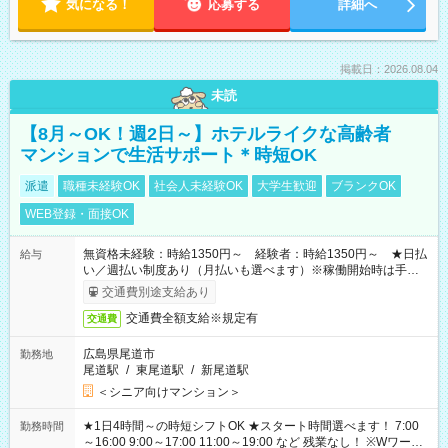
気になる！
応募する
詳細へ
掲載日：2026.08.04
未読
【8月～OK！週2日～】ホテルライクな高齢者
マンションで生活サポート＊時短OK
派遣
職種未経験OK
社会人未経験OK
大学生歓迎
ブランクOK
WEB登録・面接OK
無資格未経験：時給1350円～ 経験者：時給1350円～ ★日払
給与
い／週払い制度あり（月払いも選べます）※稼働開始時は手続き
完了次第のお支払いとなります。
交通費別途支給あり
交通費全額支給※規定有
交通費
広島県尾道市
勤務地
尾道駅
/
東尾道駅
/
新尾道駅
＜シニア向けマンション＞
★1日4時間～の時短シフトOK ★スタート時間選べます！ 7:00
勤務時間
～16:00 9:00～17:00 11:00～19:00 など 残業なし！ ※Wワーク