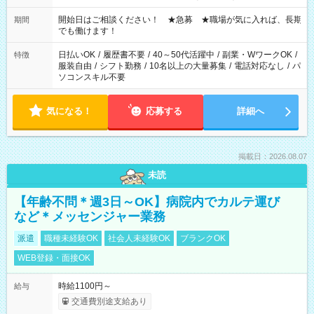
の場合、他のお仕事と合わせ週40時間超の就業はご案内できま
せん ※法令に基づき、週20時間以上勤務は社会保険への加入対
開始日はご相談ください！ ★急募 ★職場が気に入れば、長期
期間
象となります ※労働者派遣法（日雇い派遣の原則禁止）によ
でも働けます！
り、短時間・短期間の就業はご案内が難しい場合があります
日払いOK
/
履歴書不要
/
40～50代活躍中
/
副業・WワークOK
/
特徴
服装自由
/
シフト勤務
/
10名以上の大量募集
/
電話対応なし
/
パ
ソコンスキル不要
気になる！
応募する
詳細へ
掲載日：2026.08.07
未読
【年齢不問＊週3日～OK】病院内でカルテ運び
など＊メッセンジャー業務
派遣
職種未経験OK
社会人未経験OK
ブランクOK
WEB登録・面接OK
時給1100円～
給与
交通費別途支給あり