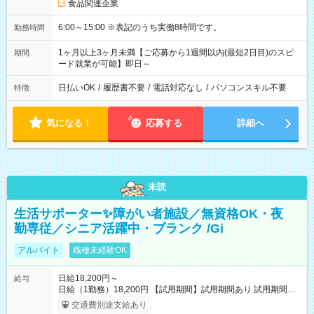
食品関連企業
6:00～15:00 ※表記のうち実働8時間です。
勤務時間
1ヶ月以上3ヶ月未満【ご応募から1週間以内(最短2日目)のスピ
期間
ード就業が可能】即日～
日払いOK
/
履歴書不要
/
電話対応なし
/
パソコンスキル不要
特徴
気になる！
応募する
詳細へ
未読
生活サポーター✨障がい者施設／無資格OK・夜
勤専従／シニア活躍中・ブランク /Gi
アルバイト
職種未経験OK
日給18,200円～
給与
日給（1勤務）18,200円 【試用期間】試用期間あり 試用期間の
長さ：3ヶ月 雇用形態、給与は本採用時と同じです。
交通費別途支給あり