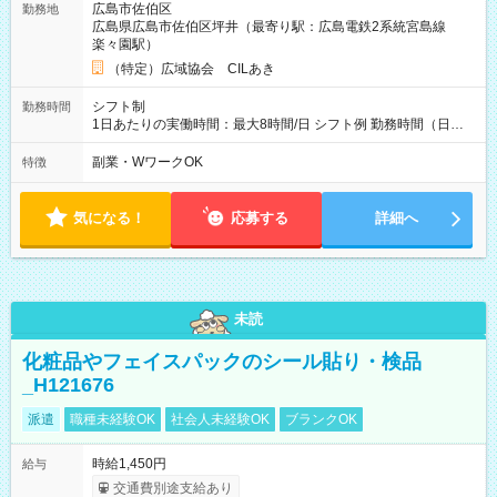
広島市佐伯区
勤務地
広島県広島市佐伯区坪井（最寄り駅：広島電鉄2系統宮島線
楽々園駅）
（特定）広域協会 CILあき
シフト制
勤務時間
1日あたりの実働時間：最大8時間/日 シフト例 勤務時間（日
勤）・8時～18時 （実働時間8時間 待機休憩2時間）（日勤1回
あたりの給与 2万円）
副業・WワークOK
特徴
気になる！
応募する
詳細へ
未読
化粧品やフェイスパックのシール貼り・検品
_H121676
派遣
職種未経験OK
社会人未経験OK
ブランクOK
時給1,450円
給与
交通費別途支給あり