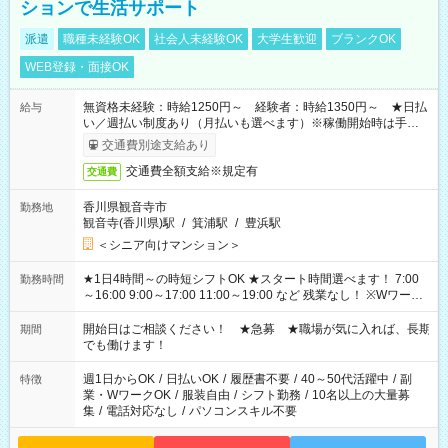
ションで生活サポート
派遣
職種未経験OK
社会人未経験OK
大学生歓迎
ブランクOK
WEB登録・面接OK
無資格未経験：時給1250円～ 経験者：時給1350円～ ★日払
給与
い／週払い制度あり（月払いも選べます）※稼働開始時は手続き
完了次第のお支払いとなります。
交通費別途支給あり
交通費全額支給※規定有
交通費
香川県観音寺市
勤務地
観音寺(香川県)駅
/
箕浦駅
/
豊浜駅
＜シニア向けマンション＞
★1日4時間～の時短シフトOK ★スタート時間選べます！ 7:00
勤務時間
～16:00 9:00～17:00 11:00～19:00 など 残業なし！ ※Wワーク
の場合、他のお仕事と合わせ週40時間超の就業はご案内できま
せん ※法令に基づき、週20時間以上勤務は社会保険への加入対
開始日はご相談ください！ ★急募 ★職場が気に入れば、長期
期間
象となります ※労働者派遣法（日雇い派遣の原則禁止）によ
でも働けます！
り、短時間・短期間の就業はご案内が難しい場合があります
週1日からOK
/
日払いOK
/
履歴書不要
/
40～50代活躍中
/
副
特徴
業・WワークOK
/
服装自由
/
シフト勤務
/
10名以上の大量募
集
/
電話対応なし
/
パソコンスキル不要