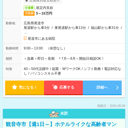
交通費別途支給あり
規定内支給
交通費
5～10万円
月収例
広島県尾道市
勤務地
尾道駅から車3分
/
東尾道駅から車13分
/
福山駅から車31分
/
…
尾道市にある病院
9:00～13:00 （休憩なし）
勤務時間
＜急募＞即日～長期 ＊7月～8月～開始日相談OK！
期間
40～50代活躍中
/
副業・WワークOK
/
シフト勤務
/
電話対応な
特徴
し
/
パソコンスキル不要
気になる！
応募する
詳細へ
掲載日：2026.08.09
未読
観音寺市【週1日～】ホテルライクな高齢者マン