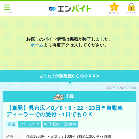
0
メニュー
気になる！
ログイン
お探しのバイト情報は掲載が終了しました。
ホーム
より再度アクセスしてください。
あなたの閲覧履歴からのオススメ
掲載日：2026.08.04
未読
【単発】呉市広／8／8・9・22・23日＊自動車
ディーラーでの受付・1日でもＯＫ
派遣
ブランクOK
WEB登録・面接OK
時給1300円 ・日額：9,100円（時給1,300円×7時間）
給与