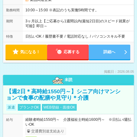
10:00～15:00 ※表記のうち実働5時間です。
勤務時間
3ヶ月以上【ご応募から1週間以内(最短2日目)のスピード就業が
期間
可能】即日～
日払いOK
/
履歴書不要
/
電話対応なし
/
パソコンスキル不要
特徴
気になる！
応募する
詳細へ
掲載日：2026.08.05
未読
【週2日＊高時給1550円～】シニア向けマンシ
ョンで食事の配膳や見守り＊介護
派遣
ブランクOK
WEB登録・面接OK
経験者時給1550円～ 介護福祉士時給1600円～ ※日払い/週払
給与
いOK
交通費別途支給あり