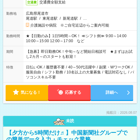
交通費全額支給
交通費
広島県尾道市
勤務地
尾道駅
/
東尾道駅
/
新尾道駅
/
…
介護施設や病院 ※ご自宅近辺からご案内可能
★【日勤のみ】1日5時間～OK！ ≪シフト例≫ 9:00～14:00
勤務時間
10:00～15:00 12:00～17:00 など
【急募】即日勤務OK！中旬～など開始日相談可 ★まずはお試
期間
し2カ月～のスタートも歓迎！
日払いOK
/
履歴書不要
/
40～50代活躍中
/
副業・WワークOK
/
特徴
服装自由
/
シフト勤務
/
10名以上の大量募集
/
電話対応なし
/
パ
ソコンスキル不要
気になる！
応募する
詳細へ
掲載日：2026.08.07
未読
【夕方から5時間だけ♬】中国新聞社グループで
の簡単データ入力・チェック業務