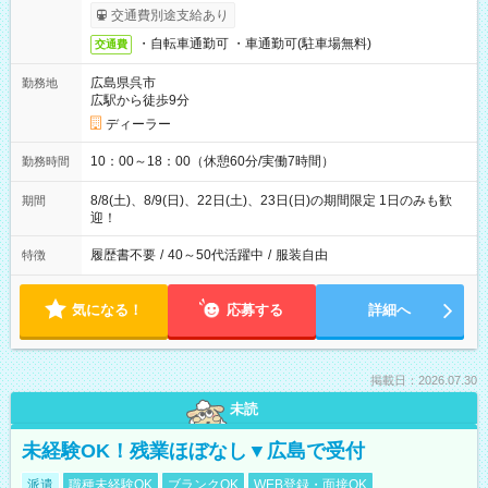
交通費別途支給あり
・自転車通勤可 ・車通勤可(駐車場無料)
交通費
広島県呉市
勤務地
広駅から徒歩9分
ディーラー
10：00～18：00（休憩60分/実働7時間）
勤務時間
8/8(土)、8/9(日)、22日(土)、23日(日)の期間限定 1日のみも歓
期間
迎！
履歴書不要
/
40～50代活躍中
/
服装自由
特徴
気になる！
応募する
詳細へ
掲載日：2026.07.30
未読
未経験OK！残業ほぼなし▼広島で受付
派遣
職種未経験OK
ブランクOK
WEB登録・面接OK