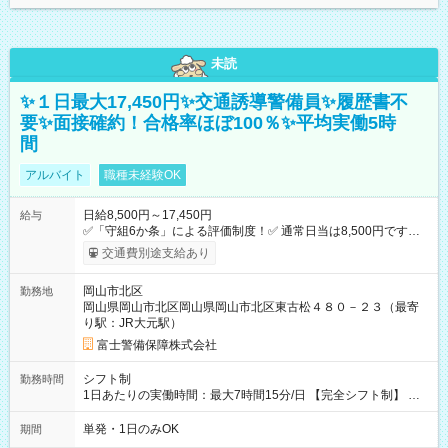
未読
✨１日最大17,450円✨交通誘導警備員✨履歴書不
要✨面接確約！合格率ほぼ100％✨平均実働5時
間
アルバイト
職種未経験OK
日給8,500円～17,450円
給与
✅「守組6か条」による評価制度！✅ 通常日当は8,500円ですが
上記評価制度により「S級隊員」と認定されれば10,000円の日当
交通費別途支給あり
を支給します。 (1)上記勤務者が交通2級資格者の場合10,000円
+1500円＝11,500円 (2)上記現場が深夜の場合 11,500×1.25＝
岡山市北区
勤務地
14,375円 (3)上記現場が日祝深夜の場合 17,250円 (4)上記勤務
岡山県岡山市北区岡山県岡山市北区東古松４８０－２３（最寄
者が現場までの運転者の場合17,250+200円＝17,450円 -----------
り駅：JR大元駅）
------------------------------- *最高日当額 17,450円* （実働時間5
時間の場合、時給3,490円） ------------------------------------------ よ
富士警備保障株式会社
り上位の資格取得やリーダー手当を取得すると ”さらに”加算さ
れます！ ※日当支給時振込手数料等は一切ありません。 【試用
シフト制
勤務時間
期間】試用期間なし
1日あたりの実働時間：最大7時間15分/日 【完全シフト制】 例
(1) 8：00~17:00（休憩１h） 例(2) 13:00~16:00（早上がりでも
全額支給！） 例(3) 21:00~5:00（夜勤なら日当1.25倍！！）
単発・1日のみOK
期間