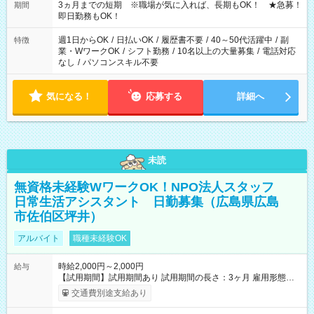
3ヵ月までの短期 ※職場が気に入れば、長期もOK！ ★急募！
期間
即日勤務もOK！
週1日からOK
/
日払いOK
/
履歴書不要
/
40～50代活躍中
/
副
特徴
業・WワークOK
/
シフト勤務
/
10名以上の大量募集
/
電話対応
なし
/
パソコンスキル不要
気になる！
応募する
詳細へ
未読
無資格未経験WワークOK！NPO法人スタッフ
日常生活アシスタント 日勤募集（広島県広島
市佐伯区坪井）
アルバイト
職種未経験OK
時給2,000円～2,000円
給与
【試用期間】試用期間あり 試用期間の長さ：3ヶ月 雇用形態、
給与は本採用時と同じです。
交通費別途支給あり