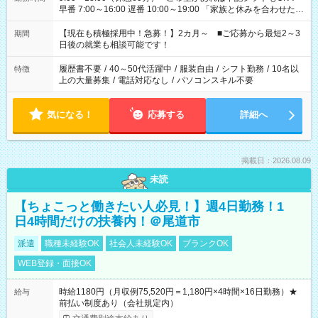
早番 7:00～16:00 遅番 10:00～19:00 「家族と休みを合わせた
い」 「余裕を持って夕飯の準備がしたい」 「できれば残業はし
たくない」 など、ご希望を教えてくださいね。 ※Wワーク希望
【現在も積極採用中！急募！】2カ月～ ■ご応募から最短2～3
期間
の方へ 今ご覧のお仕事で希望する勤務時間と、もう1つのお仕事
日後の就業も相談可能です！
の勤務時間。 合計で週40時間を超える場合は応募できません。
履歴書不要
/
40～50代活躍中
/
服装自由
/
シフト勤務
/
10名以
特徴
上の大量募集
/
電話対応なし
/
パソコンスキル不要
気になる！
応募する
詳細へ
掲載日：2026.08.09
未読
【ちょこっと働きたい人必見！】週4日勤務！1
日4時間だけの扶養内！＠尾道市
派遣
職種未経験OK
社会人未経験OK
ブランクOK
WEB登録・面接OK
時給1180円（月収例75,520円＝1,180円×4時間×16日勤務）★
給与
前払い制度あり（会社規定内）