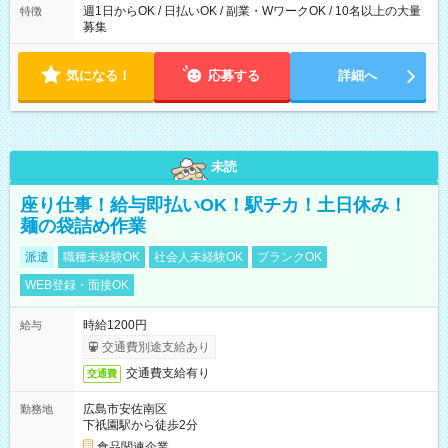
週1日からOK / 日払いOK / 副業・WワークOK / 10名以上の大量
特徴
募集
気になる！
応募する
詳細へ
未読
座り仕事！給与即払いOK！駅チカ！土日休み！
麺の袋詰め作業
派遣
職種未経験OK
社会人未経験OK
ブランクOK
WEB登録・面接OK
時給1200円
給与
交通費別途支給あり
交通費支給有り
交通費
広島市安佐南区
勤務地
下祇園駅から徒歩2分
食品関連企業