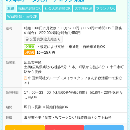
派遣
職種未経験OK
社会人未経験OK
大学生歓迎
ブランクOK
WEB登録・面接OK
時給1160円☆月収例：11万5700円（1160円×5時間×19日勤務
給与
の場合） ※22:00以降は時給1,450円
交通費別途支給あり
・規定により支給 ・車通勤・自転車通勤OK
交通費
10～15万円
月収例
広島市中区
勤務地
土橋(広島県)駅から徒歩5分
/
本川町駅から徒歩8分
/
十日市町
駅から徒歩
中国新聞社グループ（メイツスタッフさん多数活躍中で安心
♬）
17：00～23：00（休憩60分/実働5時間） ※18時～23時(休憩な
勤務時間
し)もOK
即日～長期 ※開始日相談OK
期間
履歴書不要
/
副業・WワークOK
/
服装自由
/
シフト勤務
特徴