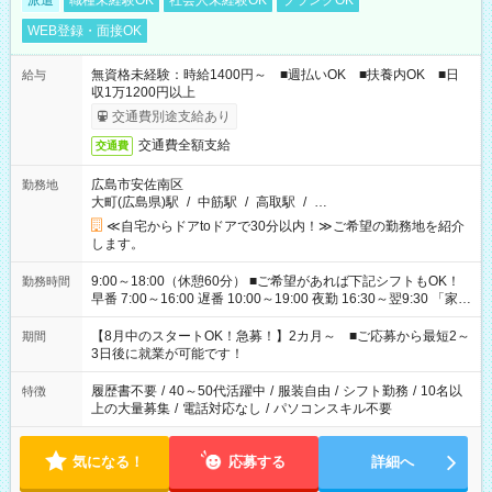
派遣
職種未経験OK
社会人未経験OK
ブランクOK
WEB登録・面接OK
無資格未経験：時給1400円～ ■週払いOK ■扶養内OK ■日
給与
収1万1200円以上
交通費別途支給あり
交通費全額支給
交通費
広島市安佐南区
勤務地
大町(広島県)駅
/
中筋駅
/
高取駅
/
…
≪自宅からドアtoドアで30分以内！≫ご希望の勤務地を紹介
します。
9:00～18:00（休憩60分） ■ご希望があれば下記シフトもOK！
勤務時間
早番 7:00～16:00 遅番 10:00～19:00 夜勤 16:30～翌9:30 「家族
と休みを合わせたい」 「余裕を持って夕飯の準備がしたい」
「できれば残業はしたくない」 など、ご希望を教えてください
【8月中のスタートOK！急募！】2カ月～ ■ご応募から最短2～
期間
ね。 ※Wワーク希望の方へ 今ご覧のお仕事で希望する勤務時間
3日後に就業が可能です！
と、もう1つのお仕事の勤務時間。 合計で週40時間を超える場
合は応募できません。
履歴書不要
/
40～50代活躍中
/
服装自由
/
シフト勤務
/
10名以
特徴
上の大量募集
/
電話対応なし
/
パソコンスキル不要
気になる！
応募する
詳細へ