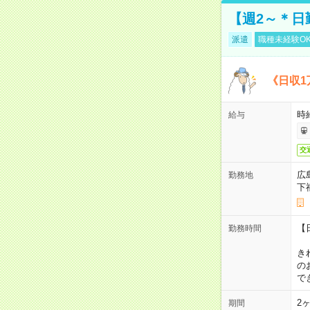
【週2～＊日
派遣
職種未経験O
《日収1
時
給与
交
広
勤務地
下
【
勤務時間
1
き
の
で
2
期間