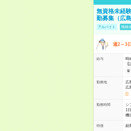
無資格未経験
勤募集（広
アルバイト
職種未
週2～3
時給
給与
【
広
勤務地
広
シ
勤務時間
1
機
副
特徴