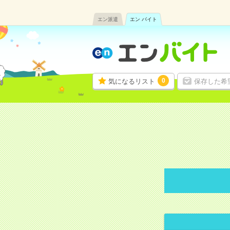
エン派遣
エン バイト
0
気になるリスト
保存した希