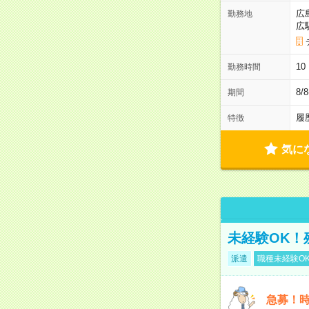
広
勤務地
広
1
勤務時間
8/
期間
履
特徴
気に
未経験OK！
派遣
職種未経験O
急募！時