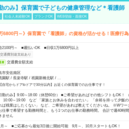
勤のみ】保育園で子どもの健康管理など＊看護師
K
社会人未経験OK
ブランクOK
WEB登録・面接OK
万6800円～》保育園で「看護師」の資格が活かせる！医療行
給2100円～ ■週払いOK ■日収1万6800円以上
交通費別途支給あり
交通費全額支給
通費
島市安佐南区
祇園駅
/
長楽寺駅
/
祇園新橋北駅
/
…
【自宅からドアtoドアで30分以内】お近くの保育園でのお仕事です！
日勤のみ】9:00～18:00（休憩60分） ■ご希望があればその他シフトもOK！ （例）
0:00～19:00 など 「家族とお休みを合わせたい」 「余裕を持って夕飯
れば残業はしたくない」 など、ご希望があれば教えてくださいね。 ※Wワー
お仕事で希望する勤務時間と、もう1つのお仕事の勤務時間。 合計で週40時
きません
ヶ月～ ■ご応募から最短3日後に開始可能 9月～、10月スタートもOK！