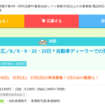
歴書不要
/
40～50代活躍中
/
服装自由
/
シフト勤務
/
10名以上の大量募集
/
電話対応
要
なる！
応募する
詳
未読
広／8／8・9・22・23日＊自動車ディーラーでの
WEB登録・面接OK
)、9(日)、22日(土)、23日(日)の単発募集！1日のみの勤務も！
1300円 ・日額：9,100円（時給1,300円×7時間）
交通費別途支給あり
・自転車通勤可 ・車通勤可(駐車場無料)
通費