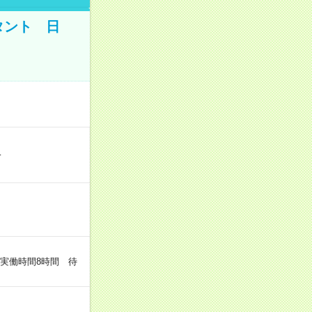
タント 日
…
（実働時間8時間 待