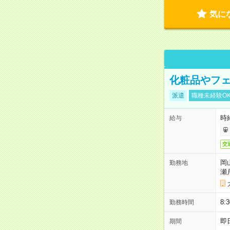
気に
化粧品やフェ
派遣
職種未経験O
時給
給与
交
岡
勤務地
瀬
8:
勤務時間
即
期間