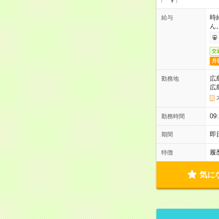
時
給与
ん
交
月
広
勤務地
広
0
勤務時間
即
期間
履
特徴
気に