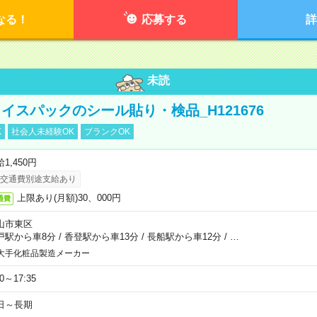
なる！
応募する
詳
未読
イスパックのシール貼り・検品_H121676
K
社会人未経験OK
ブランクOK
1,450円
交通費別途支給あり
上限あり(月額)30、000円
通費
山市東区
戸駅から車8分
/
香登駅から車13分
/
長船駅から車12分
/
…
大手化粧品製造メーカー
30～17:35
日～長期