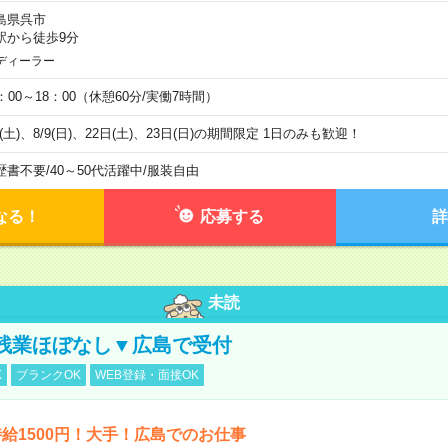
島県呉市
駅から徒歩9分
ディーラー
0：00～18：00（休憩60分/実働7時間）
8(土)、8/9(日)、22日(土)、23日(日)の期間限定 1日のみも歓迎！
歴書不要
/
40～50代活躍中
/
服装自由
なる！
応募する
詳
未読
残業ほぼなし▼広島で受付
K
ブランクOK
WEB登録・面接OK
給1500円！大手！広島でのお仕事