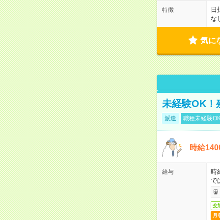
日
特徴
な
気に
未経験OK！
派遣
職種未経験O
時給14
時
給与
で
交
月