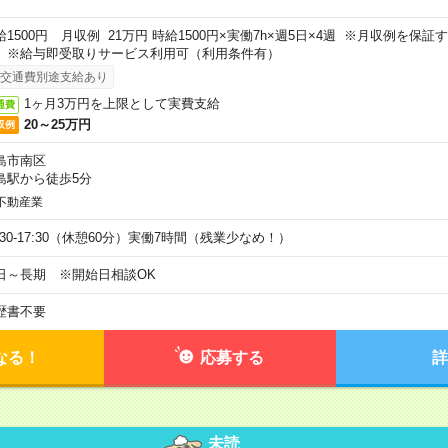
給1500円 月収例 21万円 時給1500円×実働7h×週5日×4週 ※月収例を保
。※給与即受取りサービス利用可（利用条件有）
交通費別途支給あり
1ヶ月3万円を上限として実費支給
通費
20～25万円
収例
島市南区
島駅から徒歩5分
不動産業
9:30-17:30（休憩60分）実働7時間（残業少なめ！）
日～長期 ※開始日相談OK
歴書不要
なる！
応募する
詳
未読