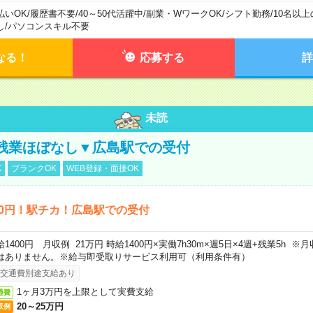
払いOK
/
履歴書不要
/
40～50代活躍中
/
副業・WワークOK
/
シフト勤務
/
10名以
し
/
パソコンスキル不要
なる！
応募する
詳
未読
残業ほぼなし▼広島駅での受付
K
ブランクOK
WEB登録・面接OK
00円！駅チカ！広島駅での受付
給1400円 月収例 21万円 時給1400円×実働7h30m×週5日×4週+残業5h 
はありません。※給与即受取りサービス利用可（利用条件有）
交通費別途支給あり
1ヶ月3万円を上限として実費支給
通費
20～25万円
収例