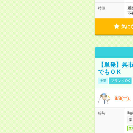
履
特徴
不
気に
【単発】呉市
でもＯＫ
派遣
ブランクOK
8/8(土
時給
給与
交