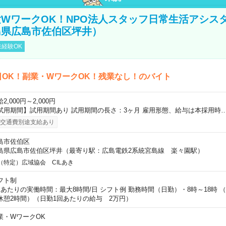
WワークOK！NPO法人スタッフ日常生活アシス
島県広島市佐伯区坪井）
経験OK
日OK！副業・WワークOK！残業なし！のバイト
2,000円～2,000円
試用期間】試用期間あり 試用期間の長さ：3ヶ月 雇用形態、給与は本採用時
交通費別途支給あり
島市佐伯区
島県広島市佐伯区坪井（最寄り駅：広島電鉄2系統宮島線 楽々園駅）
（特定）広域協会 CILあき
フト制
日あたりの実働時間：最大8時間/日 シフト例 勤務時間（日勤）・8時～18時 
休憩2時間）（日勤1回あたりの給与 2万円）
業・WワークOK