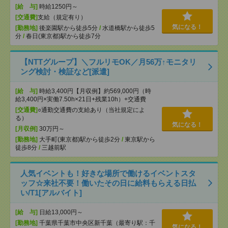
[給 与]
時給1250円～
[交通費]
支給（規定有り）
気になる！
[勤務地]
後楽園駅から徒歩5分
/
水道橋駅から徒歩5
分
/
春日(東京都)駅から徒歩7分
【NTTグループ】＼フルリモOK／月56万↑モニタリ
ング検討・検証など[派遣]
[給 与]
時給3,400円【月収例】約569,000円（時
給3,400円×実働7.50h×21日+残業10h）+交通費
[交通費]
○通勤交通費の支給あり（当社規定によ
る）
気になる！
[月収例]
30万円～
[勤務地]
大手町(東京都)駅から徒歩2分
/
東京駅から
徒歩8分
/
三越前駅
人気イベントも！好きな場所で働けるイベントスタ
ッフ☆来社不要！働いたその日に給料もらえる日払
い/T1[アルバイト]
[給 与]
日給13,000円～
[勤務地]
千葉県千葉市中央区新千葉（最寄り駅：千
気になる！