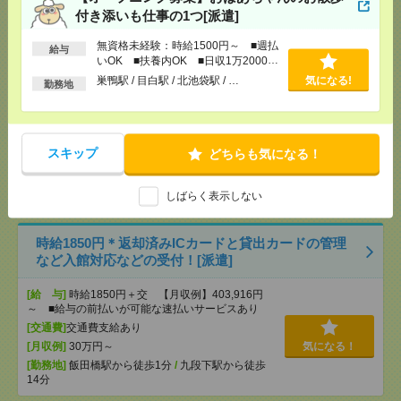
付き添いも仕事の1つ[派遣]
【在宅勤務OK】時給3000円！10～16時＊残業ほぼな
無資格未経験：時給1500円～ ■週払
し▼新日本橋で一般事務[派遣]
給与
いOK ■扶養内OK ■日収1万2000円
以上
巣鴨駅 / 目白駅 / 北池袋駅 / …
気になる!
[給 与]
時給3000円 月収例 30万円 時給3000円×
勤務地
実働5h×週5日×4週 ※月収例を保証するものではあ
りません。※給与即受取りサービス利用可（利用条
件有）
[交通費]
1ヶ月3万円を上限として実費支給
気になる！
スキップ
どちらも気になる！
[月収例]
30万円～
[勤務地]
新日本橋駅から徒歩3分
/
三越前駅から徒
しばらく表示しない
歩1分
時給1850円＊返却済みICカードと貸出カードの管理
など入館対応などの受付！[派遣]
[給 与]
時給1850円＋交 【月収例】403,916円
～ ■給与の前払いが可能な速払いサービスあり
[交通費]
交通費支給あり
[月収例]
30万円～
気になる！
[勤務地]
飯田橋駅から徒歩1分
/
九段下駅から徒歩
14分