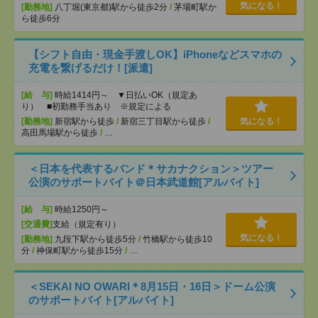
気になる！
[勤務地]
八丁堀(東京都)駅から徒歩2分
/
茅場町駅か
ら徒歩6分
【シフト自由・現金手渡しOK】iPhoneなどスマホの
充電を繋げるだけ！[派遣]
[給 与]
時給1414円～ ▼日払いOK（規定あ
り） ■初勤務手当あり ※規定による
[勤務地]
新宿駅から徒歩
/
新宿三丁目駅から徒歩
/
気になる！
高田馬場駅から徒歩
/
…
＜日本を代表するバンド＊サカナクション＞ツアー
公演のサポートバイト＠日本武道館[アルバイト]
[給 与]
時給1250円～
[交通費]
支給（規定有り）
気になる！
[勤務地]
九段下駅から徒歩5分
/
竹橋駅から徒歩10
分
/
神保町駅から徒歩15分
/
…
＜SEKAI NO OWARI＊8月15日・16日＞ドーム公演
のサポートバイト[アルバイト]