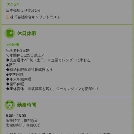
アクセス
日本橋駅より徒歩1分
株式会社綜合キャリアトラスト
休日休暇
休日休暇
完全週休2日制
＼年間休日125日以上／
◆完全週休2日制（土日）※企業カレンダーに準じる
◆祝日
◆有給休暇※取得推奨日あり
◆夏季休暇
◆年末年始休暇
◆慶弔休暇
◆産休育休 ※復帰率も高く、ワーキングママも活躍中！
勤務時間
9:00～18:00
実働時間：8時間/日
実働8時間／休憩60分