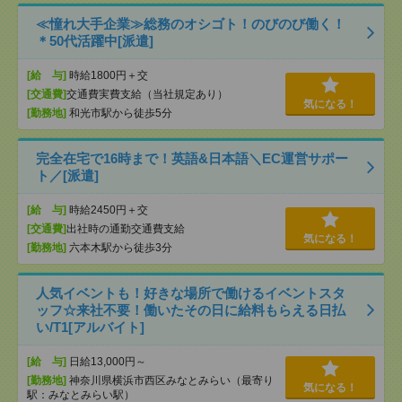
≪憧れ大手企業≫総務のオシゴト！のびのび働く！
＊50代活躍中[派遣]
[給 与]
時給1800円＋交
[交通費]
交通費実費支給（当社規定あり）
気になる！
[勤務地]
和光市駅から徒歩5分
完全在宅で16時まで！英語&日本語＼EC運営サポー
ト／[派遣]
[給 与]
時給2450円＋交
[交通費]
出社時の通勤交通費支給
気になる！
[勤務地]
六本木駅から徒歩3分
人気イベントも！好きな場所で働けるイベントスタ
ッフ☆来社不要！働いたその日に給料もらえる日払
い/T1[アルバイト]
[給 与]
日給13,000円～
[勤務地]
神奈川県横浜市西区みなとみらい（最寄り
気になる！
駅：みなとみらい駅）