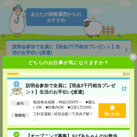
あなたの閲覧履歴からの
おすすめ
説明会参加で全員に【現金2千円相当プレゼント】生
活のお手伝い[派遣]
×
どちらのお仕事が気になりますか？
[給 与]
無資格未経験：時給1500円～ ■週払い
OK ■扶養内OK ■日収1万2000円以上
1
/10
[交通費]
交通費全額支給
気になる！
[勤務地]
三軒茶屋駅
/
世田谷駅
/
下高井戸駅
/
…
説明会参加で全員に【現金2千円相当プレゼ
ント】生活のお手伝い[派遣]
【オープニング募集】おばあちゃんのお散歩付き添
無資格未経験：時給1500円～ ■週払
いも仕事の1つ[派遣]
給与
いOK ■扶養内OK ■日収1万2000円
以上
三軒茶屋駅 / 世田谷駅 / 下高井戸駅 /
気になる!
[給 与]
無資格未経験：時給1500円～ ■週払い
勤務地
…
OK ■扶養内OK ■日収1万2000円以上
[交通費]
交通費全額支給
気になる！
[勤務地]
巣鴨駅
/
目白駅
/
北池袋駅
/
…
【オープニング募集】おばあちゃんのお散歩