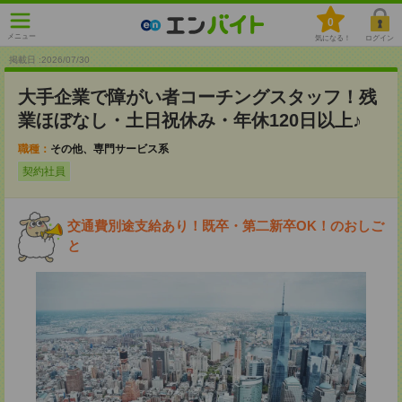
0
メニュー
気になる！
ログイン
掲載日 :2026
/
07
/
30
大手企業で障がい者コーチングスタッフ！残
業ほぼなし・土日祝休み・年休120日以上♪
職種：
その他、専門サービス系
契約社員
交通費別途支給あり！既卒・第二新卒OK！のおしご
と