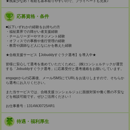
★残業少なめ！有給も基本取りやすいので、プライベートも充実♪
応募資格・条件
■以下いずれかの経験をお持ちの方
・福祉業界での障がい者支援経験
・チームリーダーやマネジメント経験
・オフィスでの事務や進行管理の経験
・教育や講師など人になにかを教えた経験
★合格支援サービス【Jobuddyすぐラク選考】を導入中★
皆様に安心して選考を進めていただくために、(株)コンシェルテックが運営
する「Jobuddyすぐラク選考」に応募受付と選考連絡をお願いしています。
engageからの応募後、メール/SMSにてURLをお送りしますので、そちらか
ら選考にお入りください。
また当サービスでは、合格支援コンシェルジュに面接対策や働く際の不安な
どを相談可能です。ぜひご活用ください！
お仕事番号：1314WJ0725AR1
待遇・福利厚生