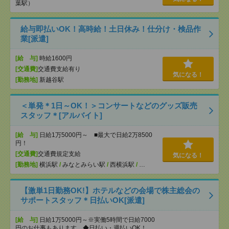
葉駅）
給与即払いOK！高時給！土日休み！仕分け・検品作
業[派遣]
[給 与]
時給1600円
[交通費]
交通費支給有り
気になる！
[勤務地]
新越谷駅
＜単発＊1日～OK！＞コンサートなどのグッズ販売
スタッフ＊[アルバイト]
[給 与]
日給1万5000円～ ■最大で日給2万8500
円！
[交通費]
交通費規定支給
気になる！
[勤務地]
横浜駅
/
みなとみらい駅
/
西横浜駅
/
…
【激単1日勤務OK!】ホテルなどの会場で株主総会の
サポートスタッフ＊日払いOK[派遣]
[給 与]
日給1万5000円～※実働5時間で日給7000
円のお仕事もあります ◆日払い・週払いOK！