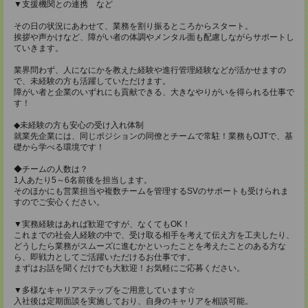
▼支援機関との連携 など
その日の状況にあわせて、業務を割り振るところからスタート。
挨拶や声かけなど、障がい者の体調やメンタル面も配慮しながらサポートし
ていきます。
業界問わず、人になにかを教えた経験や進行管理経験などが活かせますの
で、未経験の方も活躍していただけます。
障がい者と企業のいずれにも貢献できる、大きなやりがいを得られる仕事で
す！
◆未経験の方も安心の受け入れ体制
就業先企業には、同じポジションの同僚とチームで常駐！業務もOJTで、基
礎から学べる環境です！
◆チームの人数は？
1人あたり5～6名前後を担当します。
そのほかにも営業担当や複数チームを管理するSVのサポートも受けられま
すのでご安心ください。
▼実務経験はあれば歓迎ですが、なくてもOK！
これまでの社会人経験の中で、受け取る相手を考えて伝え方を工夫したり、
どうしたら業務がスムーズに進むかといったことを考えたことのある方な
ら、即戦力としてご活躍いただけるお仕事です。
まずはお話を聞くだけでも大歓迎！お気軽にご応募ください。
▼多様なキャリアステップをご用意しています☆
入社後は定期面談を実施しており、自身のキャリアを相談可能。