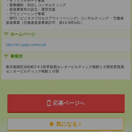
・オフィスサポート事業
・業務棚卸・切出しコンサルティング
・新規事業所の設立・運営支援
・アウトソーシング事業
・BPO（ビジネスプロセスアウトソーシング）コンサルティング ・労働者
派遣事業（労働者派遣事業許可 派13-305141）
ホームページ
https://en-gage.net/socat/
事業所
東京都港区浜松町2-4-1世界貿易センタービルディング南館１６階世界貿易
センタービルディング南館１６階
応募ページへ
気になる！