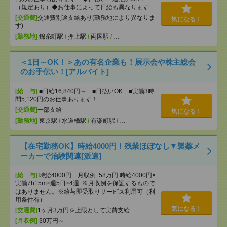
（規定あり）◆お仕事によって日給も異なります
[交通費]
交通費別途支給あり(勤務地により異なりま
気になる！
す)
[勤務地]
錦糸町駅
/
押上駅
/
両国駅
/
…
＜1日～OK！＞あの有名企業も！展示会や株主総会
のお手伝い！[アルバイト]
[給 与]
■日給16,840円～ ■日払いOK ■実働3時
間5,120円のお仕事あります！
[交通費]
一部支給
気になる！
[勤務地]
東京駅
/
水道橋駅
/
有楽町駅
/
…
【在宅勤務OK】時給4000円！残業ほぼなし▼製薬メ
ーカーで治験関連[派遣]
[給 与]
時給4000円 月収例 58万円 時給4000円×
実働7h15m×週5日×4週 ※月収例を保証するもので
はありません。※給与即受取りサービス利用可（利
用条件有）
気になる！
[交通費]
1ヶ月3万円を上限として実費支給
[月収例]
30万円～