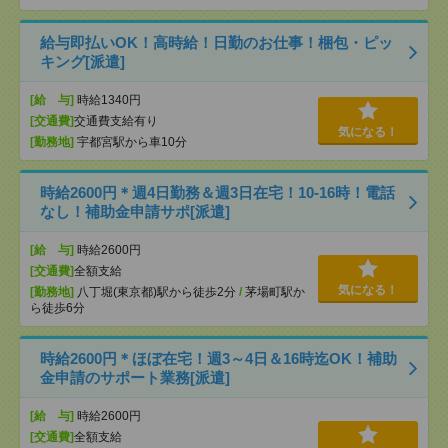
給与即払いOK！高時給！日勤のお仕事！梱包・ピッ
キング[派遣]
[給 与]
時給1340円
[交通費]
交通費支給有り
気になる！
[勤務地]
宇都宮駅から車10分
時給2600円＊週4日勤務＆週3日在宅！10-16時！電話
なし！補助金申請サポ[派遣]
[給 与]
時給2600円
[交通費]
全額支給
気になる！
[勤務地]
八丁堀(東京都)駅から徒歩2分
/
茅場町駅か
ら徒歩6分
時給2600円＊ほぼ在宅！週3～4日＆16時迄OK！補助
金申請のサポート業務[派遣]
[給 与]
時給2600円
[交通費]
全額支給