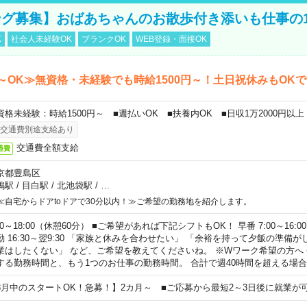
グ募集】おばあちゃんのお散歩付き添いも仕事の
K
社会人未経験OK
ブランクOK
WEB登録・面接OK
～OK≫無資格・未経験でも時給1500円～！土日祝休みもOK
資格未経験：時給1500円～ ■週払いOK ■扶養内OK ■日収1万2000円以上
交通費別途支給あり
交通費全額支給
通費
京都豊島区
鴨駅
/
目白駅
/
北池袋駅
/
…
≪自宅からドアtoドアで30分以内！≫ご希望の勤務地を紹介します。
00～18:00（休憩60分） ■ご希望があれば下記シフトもOK！ 早番 7:00～16:00 遅
勤 16:30～翌9:30 「家族と休みを合わせたい」 「余裕を持って夕飯の準備
業はしたくない」 など、ご希望を教えてくださいね。 ※Wワーク希望の方へ
する勤務時間と、もう1つのお仕事の勤務時間。 合計で週40時間を超える場
8月中のスタートOK！急募！】2カ月～ ■ご応募から最短2～3日後に就業が