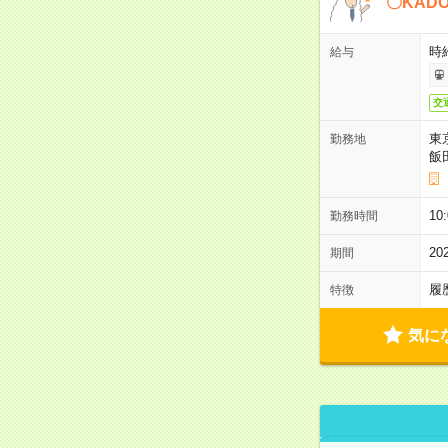
〇KAD
時給
給与
交
東
勤務地
飯
10
勤務時間
2
期間
履
特徴
気に