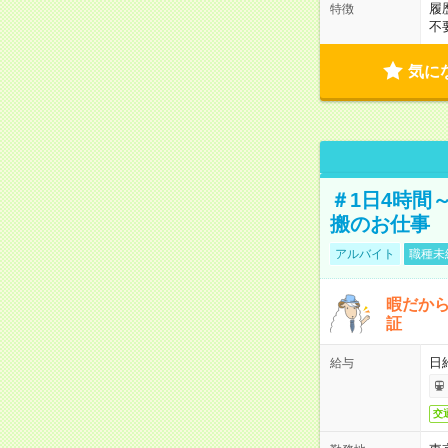
履
特徴
不
気に
＃1日4時間
搬のお仕事
アルバイト
職種未
暇だか
証
日
給与
交