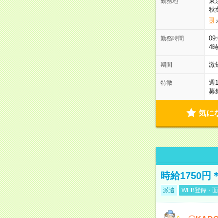
東
勤務地
秋
09
勤務時間
4
激
期間
週
特徴
募
気に
時給1750
派遣
WEB登録・面