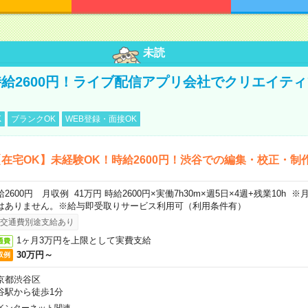
未読
給2600円！ライブ配信アプリ会社でクリエイテ
K
ブランクOK
WEB登録・面接OK
在宅OK】未経験OK！時給2600円！渋谷での編集・校正・制
給2600円 月収例 41万円 時給2600円×実働7h30m×週5日×4週+残業10h
はありません。※給与即受取りサービス利用可（利用条件有）
交通費別途支給あり
1ヶ月3万円を上限として実費支給
通費
30万円～
収例
京都渋谷区
谷駅から徒歩1分