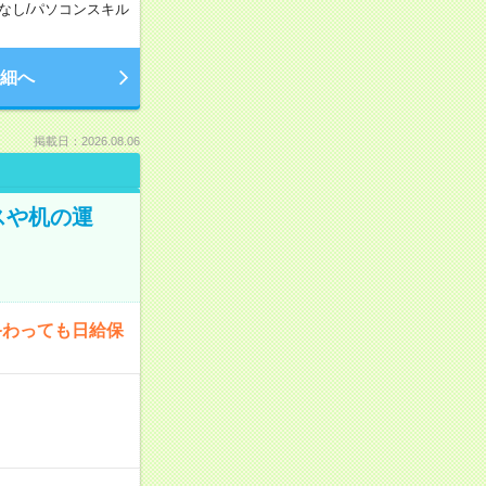
なし
/
パソコンスキル
細へ
掲載日：2026.08.06
スや机の運
終わっても日給保