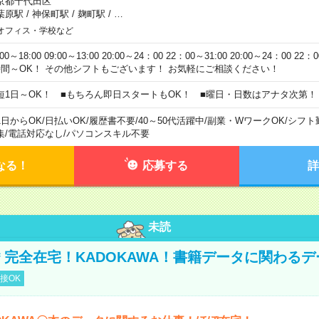
京都千代田区
葉原駅
/
神保町駅
/
麹町駅
/
…
オフィス・学校など
:00～18:00 09:00～13:00 20:00～24：00 22：00～31:00 20:00～24：00 2
時間～OK！ その他シフトもございます！ お気軽にご相談ください！
短1日～OK！ ■もちろん即日スタートもOK！ ■曜日・日数はアナタ次第！
1日からOK
/
日払いOK
/
履歴書不要
/
40～50代活躍中
/
副業・WワークOK
/
シフト
集
/
電話対応なし
/
パソコンスキル不要
なる！
応募する
詳
未読
円＊完全在宅！KADOKAWA！書籍データに関わる
接OK