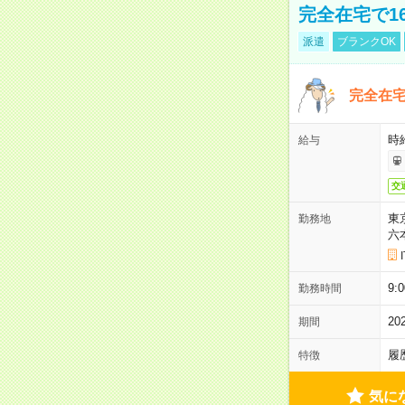
完全在宅で1
派遣
ブランクOK
完全在宅
時
給与
交
東
勤務地
六
9:
勤務時間
2
期間
履
特徴
気に