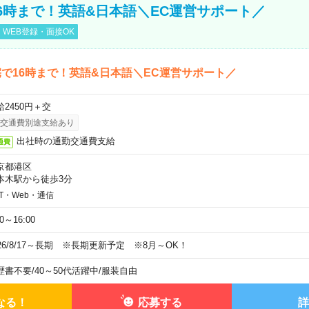
6時まで！英語&日本語＼EC運営サポート／
WEB登録・面接OK
で16時まで！英語&日本語＼EC運営サポート／
給2450円＋交
交通費別途支給あり
出社時の通勤交通費支給
通費
京都港区
本木駅から徒歩3分
IT・Web・通信
00～16:00
026/8/17～長期 ※長期更新予定 ※8月～OK！
歴書不要
/
40～50代活躍中
/
服装自由
なる！
応募する
詳