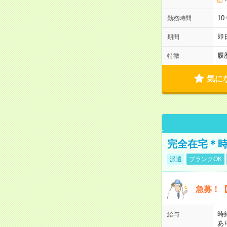
10
勤務時間
即
期間
履
特徴
気に
完全在宅＊時
派遣
ブランクOK
急募！【
時
給与
あ