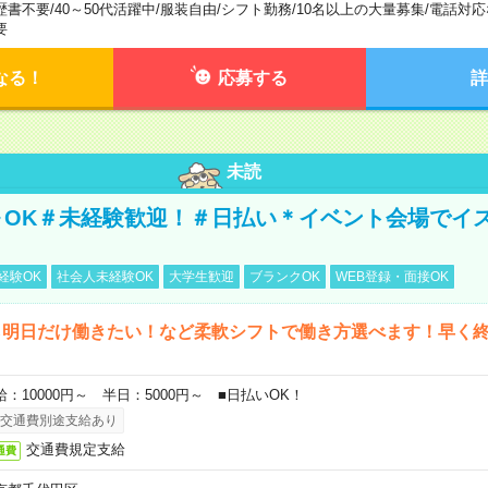
歴書不要
/
40～50代活躍中
/
服装自由
/
シフト勤務
/
10名以上の大量募集
/
電話対応
要
なる！
応募する
詳
未読
～OK＃未経験歓迎！＃日払い＊イベント会場でイ
経験OK
社会人未経験OK
大学生歓迎
ブランクOK
WEB登録・面接OK
ら明日だけ働きたい！など柔軟シフトで働き方選べます！早く
給：10000円～ 半日：5000円～ ■日払いOK！
交通費別途支給あり
交通費規定支給
通費