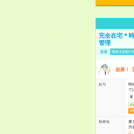
完全在宅＊時
管理
派遣
職種未経験O
急募！【
時
給与
で
交
月
東
勤務地
渋