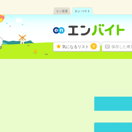
エン派遣
エン バイト
0
気になるリスト
保存した希