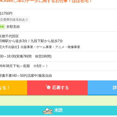
OKAWA〇本のデータに関するお仕事！ほぼ在宅！
1750円
交通費別途支給あり
全額支給
通費
京都千代田区
田橋駅から徒歩3分
/
九段下駅から徒歩7分
【大手出版社】出版事業・ゲーム事業・アニメ・映像事業
:00～18:00(実働7時間 休憩1時間)
026年08月下旬～長期 ※8月～！
歴書不要
/
40～50代活躍中
/
服装自由
なる！
応募する
詳
未読