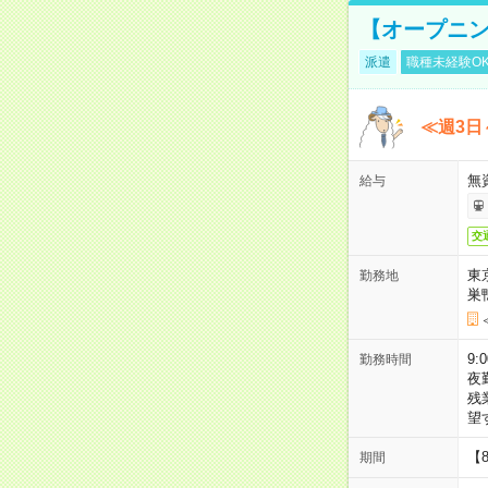
【オープニン
派遣
職種未経験O
≪週3日
無
給与
交
東
勤務地
巣
9:
勤務時間
夜
残
望
【
期間