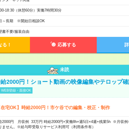
インターネット関連
:00-18:30（休憩60分）実働7時間30分
日～長期 ※開始日相談OK
歴書不要
/
服装自由
なる！
応募する
詳
未読
給2000円！ショート動画の映像編集やテロップ確
WEB登録・面接OK
在宅OK】時給2000円！市ケ谷での編集・校正・制作
給2000円 月収例 33万円 時給2000円×実働8h×週5日×4週+残業5h ※月
りません。※給与即受取りサービス利用可（利用条件有）