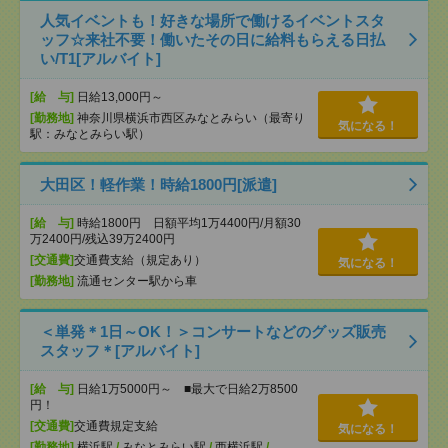
人気イベントも！好きな場所で働けるイベントスタ
ッフ☆来社不要！働いたその日に給料もらえる日払
い/T1[アルバイト]
[給 与]
日給13,000円～
[勤務地]
神奈川県横浜市西区みなとみらい（最寄り
気になる！
駅：みなとみらい駅）
大田区！軽作業！時給1800円[派遣]
[給 与]
時給1800円 日額平均1万4400円/月額30
万2400円/残込39万2400円
[交通費]
交通費支給（規定あり）
気になる！
[勤務地]
流通センター駅から車
＜単発＊1日～OK！＞コンサートなどのグッズ販売
スタッフ＊[アルバイト]
[給 与]
日給1万5000円～ ■最大で日給2万8500
円！
[交通費]
交通費規定支給
気になる！
[勤務地]
横浜駅
/
みなとみらい駅
/
西横浜駅
/
…