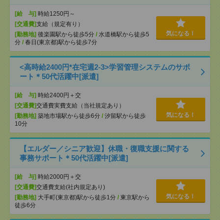
[給 与]
時給1250円～
[交通費]
支給（規定有り）
気になる！
[勤務地]
後楽園駅から徒歩5分
/
水道橋駅から徒歩5
分
/
春日(東京都)駅から徒歩7分
<高時給2400円*在宅週2-3>学習管理システムのサポ
ート＊50代活躍中[派遣]
[給 与]
時給2400円＋交
[交通費]
交通費実費支給（当社規定あり）
気になる！
[勤務地]
築地市場駅から徒歩6分
/
汐留駅から徒歩
10分
【エルダー／シニア歓迎】休職・復職支援に関する
事務サポート＊50代活躍中[派遣]
[給 与]
時給2000円＋交
[交通費]
交通費支給(社内規定あり)
気になる！
[勤務地]
大手町(東京都)駅から徒歩1分
/
東京駅から
徒歩6分