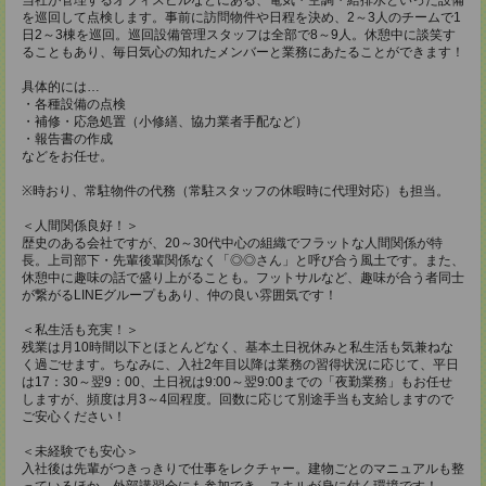
を巡回して点検します。事前に訪問物件や日程を決め、2～3人のチームで1
日2～3棟を巡回。巡回設備管理スタッフは全部で8～9人。休憩中に談笑す
ることもあり、毎日気心の知れたメンバーと業務にあたることができます！
具体的には…
・各種設備の点検
・補修・応急処置（小修繕、協力業者手配など）
・報告書の作成
などをお任せ。
※時おり、常駐物件の代務（常駐スタッフの休暇時に代理対応）も担当。
＜人間関係良好！＞
歴史のある会社ですが、20～30代中心の組織でフラットな人間関係が特
長。上司部下・先輩後輩関係なく「◎◎さん」と呼び合う風土です。また、
休憩中に趣味の話で盛り上がることも。フットサルなど、趣味が合う者同士
が繋がるLINEグループもあり、仲の良い雰囲気です！
＜私生活も充実！＞
残業は月10時間以下とほとんどなく、基本土日祝休みと私生活も気兼ねな
く過ごせます。ちなみに、入社2年目以降は業務の習得状況に応じて、平日
は17：30～翌9：00、土日祝は9:00～翌9:00までの「夜勤業務」もお任せ
しますが、頻度は月3～4回程度。回数に応じて別途手当も支給しますので
ご安心ください！
＜未経験でも安心＞
入社後は先輩がつきっきりで仕事をレクチャー。建物ごとのマニュアルも整
っているほか、外部講習会にも参加でき、スキルが身に付く環境です！