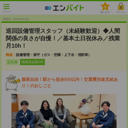
0
メニュー
気になる！
ログイン
掲載日 :2026
/
04
/
28
巡回設備管理スタッフ（未経験歓迎）◆人間
関係の良さが自慢！／基本土日祝休み／残業
月10h！
職種：
設備管理・保守（ガス・空調・上下水・消防等）
正社員
職種未経験OK
服装自由！駅から徒歩5分以内！交通費別途支給あ
り！のおしごと