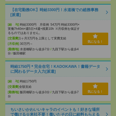
【在宅勤務OK】時給3300円！水道橋での総務事務
[派遣]
[給 与]
時給3300円 月収例 54万円 時給3300円×
実働7h40m×週5日×4週+残業10h ※月収例を保証す
るものではありません。
[交通費]
1ヶ月3万円を上限として実費支給
気になる！
[月収例]
30万円～
[勤務地]
水道橋駅から徒歩7分
/
九段下駅から徒歩4
分
/
飯田橋駅
時給1750円＊完全在宅！KADOKAWA！書籍データ
に関わるデータ入力[派遣]
[給 与]
時給1750円
[交通費]
全額支給
気になる！
[勤務地]
飯田橋駅から徒歩3分
/
九段下駅から徒歩7
分
ちいさいかわいいキャラのイベントも！好きな場所
で働ける☆来社不要！働いたその日に給料もらえる