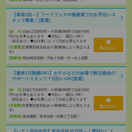
【単発1回～】フードフェスや物産展でのお手伝いス
タッフ募集！[派遣]
[給 与]
日給1万5000円～※実働5時間で日給7000
円のお仕事もあります ◆日払い・週払いOK！
（規定あり）◆お仕事によって日給も異なります
[交通費]
交通費別途支給あり(勤務地により異なりま
気になる！
す)
[勤務地]
明治神宮前駅
/
千駄ケ谷駅
/
代々木上原駅
【激単1日勤務OK!】ホテルなどの会場で株主総会の
サポートスタッフ＊日払いOK[派遣]
[給 与]
日給1万5000円～※実働5時間で日給7000
円のお仕事もあります ◆日払い・週払いOK！
（規定あり）◆お仕事によって日給も異なります
[交通費]
交通費別途支給あり(勤務地により異なりま
気になる！
す)
[勤務地]
後楽園駅
/
茗荷谷駅
/
本郷三丁目駅
/
…
【レア！完全在宅】平均月収35万円～！電話なし＊