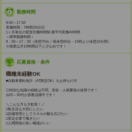
勤務時間
9:00～17:30
実働時間：7時間20分/日
1ヶ月単位の変形労働時間制 週平均実働40時間
＜標準勤務時間＞
9：00～17：30（休憩70分／昼休憩60分・15時より休憩10分間）
※残業は月10時間以下と少なめです！
応募資格・条件
職種未経験OK
■自動車運転免許（AT限定OK）をお持ちの方
◎特別な知識や経験は不問。意欲・人柄重視の採用です！
◎20～30代が多数活躍中です！
＼こんな方も大歓迎！／
□私生活も大切にしたい
□設備管理としてスキルの幅を広げたい
□安定企業で働きたい
□人間関係の良い職場がいい