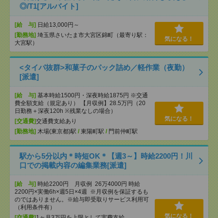
◎/T1[アルバイト]
[給 与]
日給13,000円～
[勤務地]
埼玉県さいたま市大宮区錦町（最寄り駅：
気になる！
大宮駅）
<タイパ抜群>和菓子のパック詰め／軽作業（夜勤）
[派遣]
[給 与]
基本時給1500円・深夜時給1875円 ※交通
費全額支給（規定あり） 【月収例】28.5万円（20
日勤務＋深夜120h ※残業なしの場合）
気になる！
[交通費]
交通費支給あり
[勤務地]
木場(東京都)駅
/
東陽町駅
/
門前仲町駅
駅から5分以内＊時短OK＊【週3～】時給2200円！川
口での掲載内容の編集業務[派遣]
[給 与]
時給2200円 月収例 26万4000円 時給
2200円×実働6h×週5日×4週 ※月収例を保証するも
のではありません。※給与即受取りサービス利用可
（利用条件有）
気になる！
[交通費]
1ヶ月3万円を上限として実費支給