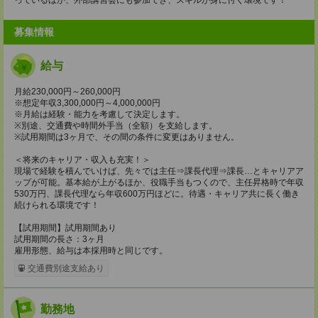
募集情報
給与
月給230,000円～260,000円
※想定年収3,300,000円～4,000,000円
※月給は経験・能力を考慮して決定します。
※別途、交通費や時間外手当（全額）を支給します。
※試用期間は3ヶ月で、その間の条件に変更はありません。
＜将来のキャリア・収入も充実！＞
現場で経験を積んでいけば、先々では主任⇒課長代理⇒課長…とキャリアア
ップが可能。基本給が上がるほか、役職手当もつくので、主任昇格時で年収
530万円、課長代理なら年収600万円ほどに。待遇・キャリア共に長く働き
続けられる環境です！
【試用期間】試用期間あり
試用期間の長さ：3ヶ月
雇用形態、給与は本採用時と同じです。
交通費別途支給あり
勤務地