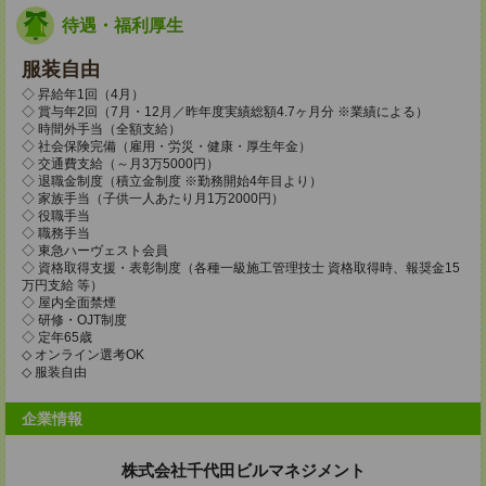
待遇・福利厚生
服装自由
◇ 昇給年1回（4月）
◇ 賞与年2回（7月・12月／昨年度実績総額4.7ヶ月分 ※業績による）
◇ 時間外手当（全額支給）
◇ 社会保険完備（雇用・労災・健康・厚生年金）
◇ 交通費支給（～月3万5000円）
◇ 退職金制度（積立金制度 ※勤務開始4年目より）
◇ 家族手当（子供一人あたり月1万2000円）
◇ 役職手当
◇ 職務手当
◇ 東急ハーヴェスト会員
◇ 資格取得支援・表彰制度（各種一級施工管理技士 資格取得時、報奨金15
万円支給 等）
◇ 屋内全面禁煙
◇ 研修・OJT制度
◇ 定年65歳
◇ オンライン選考OK
◇ 服装自由
企業情報
株式会社千代田ビルマネジメント