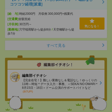
コツコツ経理[派遣]
[給 与]
時給2000円 月収例 300,000円+残業代
[交通費]
全額支給
[月収例]
30万円～
気になる！
[勤務地]
穴守稲荷駅から徒歩8分
/
天空橋駅から徒
歩7分
すべて見る
編集部イチオシ
【完全在宅！】難しい業務なし＆電話なし！ゆっくりの
11時～時短＊データ入力・事務、＜SEKAI NO OWARI＊
8月15日・16日＞ドーム公演のサポートバイトなど
(8/7UP!)