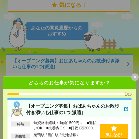
気になる！
あなたの閲覧履歴からの
おすすめ
【オープニング募集】おばあちゃんのお散歩付き添
いも仕事の1つ[派遣]
×
[給 与]
無資格未経験：時給1500円～ ■週払い
どちらのお仕事が気になりますか？
OK ■扶養内OK ■日収1万2000円以上
[交通費]
交通費全額支給
気になる！
1
/10
[勤務地]
巣鴨駅
/
目白駅
/
北池袋駅
/
…
【オープニング募集】おばあちゃんのお散歩
2400円＊【長期】輸出関連の書類作成や取引審査・
付き添いも仕事の1つ[派遣]
製品発送の手続き[派遣]
無資格未経験：時給1500円～ ■週払
給与
いOK ■扶養内OK ■日収1万2000円
[給 与]
時給2400円 月収例 233,472円
以上
巣鴨駅 / 目白駅 / 北池袋駅 / …
気になる!
勤務地
[交通費]
全額支給