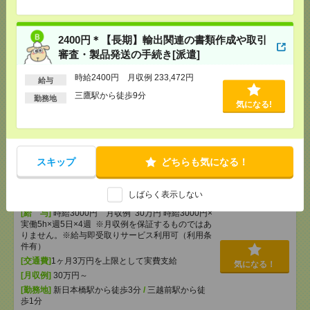
[月収例]
20～25万円
気になる！
[勤務地]
三鷹駅から徒歩9分
2400円＊【長期】輸出関連の書類作成や取引
審査・製品発送の手続き[派遣]
《完全在宅×時短日短OK》Wワーク可〇Web広告運
用サポート[派遣]
時給2400円 月収例 233,472円
給与
三鷹駅から徒歩9分
[給 与]
時給2100～2200円＋交
勤務地
気になる!
[交通費]
交通費支給(規定有り)
気になる！
[勤務地]
新宿御苑前駅から徒歩3分
/
新宿三丁目駅
から徒歩4分
スキップ
どちらも気になる！
【在宅勤務OK】時給3000円！10～16時＊残業ほぼな
し▼新日本橋で一般事務[派遣]
しばらく表示しない
[給 与]
時給3000円 月収例 30万円 時給3000円×
実働5h×週5日×4週 ※月収例を保証するものではあ
りません。※給与即受取りサービス利用可（利用条
件有）
[交通費]
1ヶ月3万円を上限として実費支給
気になる！
[月収例]
30万円～
[勤務地]
新日本橋駅から徒歩3分
/
三越前駅から徒
歩1分