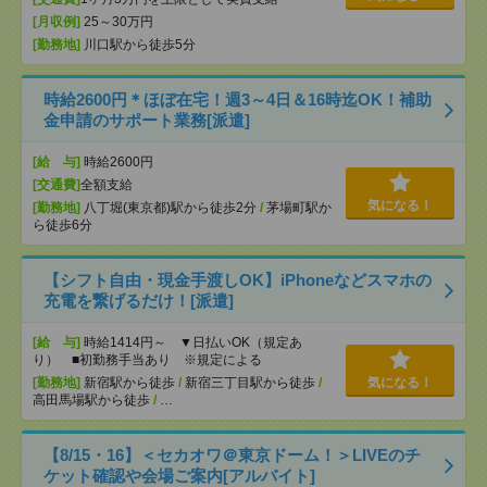
[月収例]
25～30万円
[勤務地]
川口駅から徒歩5分
時給2600円＊ほぼ在宅！週3～4日＆16時迄OK！補助
金申請のサポート業務[派遣]
[給 与]
時給2600円
[交通費]
全額支給
気になる！
[勤務地]
八丁堀(東京都)駅から徒歩2分
/
茅場町駅か
ら徒歩6分
【シフト自由・現金手渡しOK】iPhoneなどスマホの
充電を繋げるだけ！[派遣]
[給 与]
時給1414円～ ▼日払いOK（規定あ
り） ■初勤務手当あり ※規定による
[勤務地]
新宿駅から徒歩
/
新宿三丁目駅から徒歩
/
気になる！
高田馬場駅から徒歩
/
…
【8/15・16】＜セカオワ＠東京ドーム！＞LIVEのチ
ケット確認や会場ご案内[アルバイト]