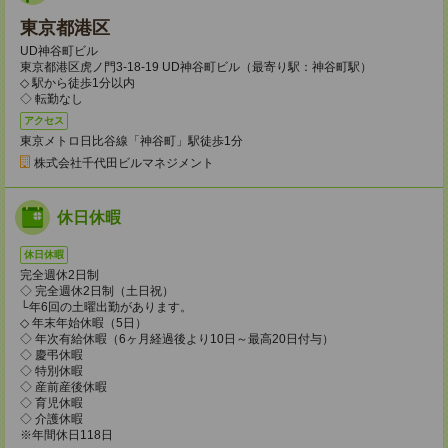
東京都港区
UD神谷町ビル
東京都港区虎ノ門3‐18‐19 UD神谷町ビル（最寄り駅：神谷町駅）
◇ 駅から徒歩1分以内
◇ 転勤なし
アクセス
東京メトロ日比谷線「神谷町」駅徒歩1分
株式会社千代田ビルマネジメント
休日休暇
休日休暇
完全週休2日制
◇ 完全週休2日制（土日祝）
└年6回の土曜出勤があります。
◇ 年末年始休暇（5日）
◇ 年次有給休暇（6ヶ月経過後より10日～最高20日付与）
◇ 慶弔休暇
◇ 特別休暇
◇ 産前産後休暇
◇ 育児休暇
◇ 介護休暇
※年間休日118日