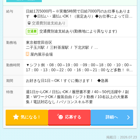
日給1万5000円～※実働5時間で日給7000円のお仕事もありま
給与
す ◆日払い・週払いOK！（規定あり）◆お仕事によって日給
も異なります
交通費別途支給あり
交通費別途支給あり(勤務地により異なります)
交通費
東京都世田谷区
勤務地
二子玉川駅
/
三軒茶屋駅
/
下北沢駅
/
…
屋内展示会場
▼シフト例 ・08：00～19：00 ・09：00～18：00 ・10：00～
勤務時間
17：00 ・13：00～22：00 ・16：00～21：00 など多数！ ※お
仕事により勤務時間が異なります
お好きな日1日～OK！すぐに働けます！ ◆急募
期間
週1日からOK
/
日払いOK
/
履歴書不要
/
40～50代活躍中
/
副
特徴
業・WワークOK
/
服装自由
/
シフト勤務
/
10名以上の大量募
集
/
電話対応なし
/
パソコンスキル不要
気になる！
応募する
詳細へ
掲載日：2026.07.23