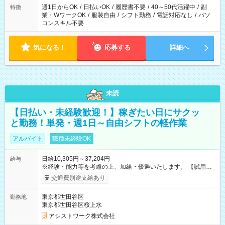
週1日からOK
/
日払いOK
/
履歴書不要
/
40～50代活躍中
/
副
特徴
業・WワークOK
/
服装自由
/
シフト勤務
/
電話対応なし
/
パソ
コンスキル不要
気になる！
応募する
詳細へ
未読
【日払い・未経験歓迎！】稼ぎたい日にサクッ
と勤務！単発・週1日～自由シフトの軽作業
アルバイト
職種未経験OK
日給10,305円～37,204円
給与
※経験・能力等を考慮の上、加給・優遇いたします。 【試用期
間】試用期間なし
交通費別途支給あり
東京都世田谷区
勤務地
東京都世田谷区桜上水
アシストワーク株式会社