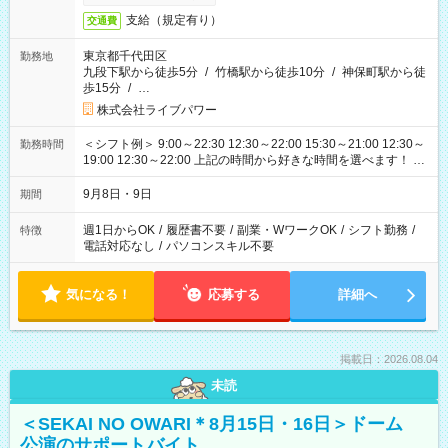
支給（規定有り）
交通費
東京都千代田区
勤務地
九段下駅から徒歩5分
/
竹橋駅から徒歩10分
/
神保町駅から徒
歩15分
/
…
株式会社ライブパワー
＜シフト例＞ 9:00～22:30 12:30～22:00 15:30～21:00 12:30～
勤務時間
19:00 12:30～22:00 上記の時間から好きな時間を選べます！ ※
時間は変更となる可能性があります
9月8日・9日
期間
週1日からOK
/
履歴書不要
/
副業・WワークOK
/
シフト勤務
/
特徴
電話対応なし
/
パソコンスキル不要
気になる！
応募する
詳細へ
掲載日：2026.08.04
未読
＜SEKAI NO OWARI＊8月15日・16日＞ドーム
公演のサポートバイト