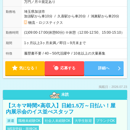
万円／月※規定あり
埼玉県加須市
勤務地
加須駅から車10分
/
久喜駅から車20分
/
鴻巣駅から車20分
物流・ロジスティクス
(1)09:00-17:00(休憩60分) ※休憩（12:00-12:50、15:00-15:10）
勤務時間
1ヶ月以上3ヶ月未満／即日～9月末まで
期間
履歴書不要
/
40～50代活躍中
/
10名以上の大量募集
特徴
気になる！
応募する
詳細へ
掲載日：2026.07.23
未読
【スキマ時間×高収入】日給1.5万～日払い！屋
内展示会のイス並べスタッフ
派遣
職種未経験OK
社会人未経験OK
大学生歓迎
ブランクOK
WEB登録・面接OK