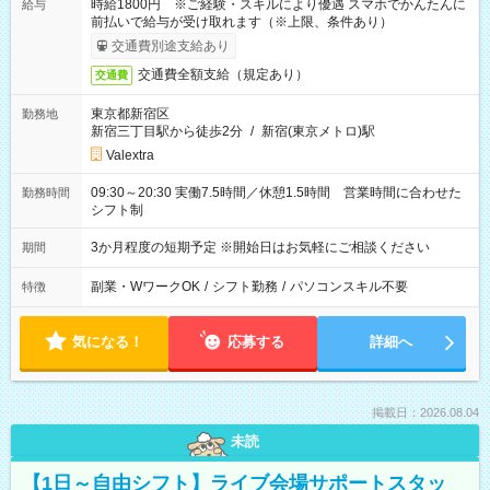
時給1800円 ※ご経験・スキルにより優遇 スマホでかんたんに
給与
前払いで給与が受け取れます（※上限、条件あり）
交通費別途支給あり
交通費全額支給（規定あり）
交通費
東京都新宿区
勤務地
新宿三丁目駅から徒歩2分
/
新宿(東京メトロ)駅
Valextra
09:30～20:30 実働7.5時間／休憩1.5時間 営業時間に合わせた
勤務時間
シフト制
3か月程度の短期予定 ※開始日はお気軽にご相談ください
期間
副業・WワークOK
/
シフト勤務
/
パソコンスキル不要
特徴
気になる！
応募する
詳細へ
掲載日：2026.08.04
未読
【1日～自由シフト】ライブ会場サポートスタッ