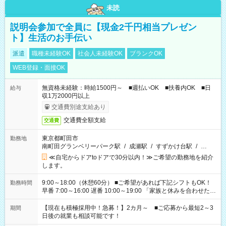
未読
説明会参加で全員に【現金2千円相当プレゼン
ト】生活のお手伝い
派遣
職種未経験OK
社会人未経験OK
ブランクOK
WEB登録・面接OK
無資格未経験：時給1500円～ ■週払いOK ■扶養内OK ■日
給与
収1万2000円以上
交通費別途支給あり
交通費全額支給
交通費
東京都町田市
勤務地
南町田グランベリーパーク駅
/
成瀬駅
/
すずかけ台駅
/
…
≪自宅からドアtoドアで30分以内！≫ご希望の勤務地を紹介
します。
9:00～18:00（休憩60分） ■ご希望があれば下記シフトもOK！
勤務時間
早番 7:00～16:00 遅番 10:00～19:00 「家族と休みを合わせた
い」 「余裕を持って夕飯の準備がしたい」 「できれば残業はし
たくない」 など、ご希望を教えてくださいね。 ※Wワーク希望
【現在も積極採用中！急募！】2カ月～ ■ご応募から最短2～3
期間
の方へ 今ご覧のお仕事で希望する勤務時間と、もう1つのお仕事
日後の就業も相談可能です！
の勤務時間。 合計で週40時間を超える場合は応募できません。