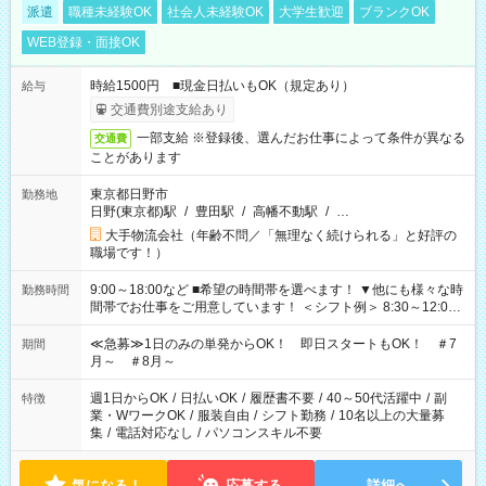
派遣
職種未経験OK
社会人未経験OK
大学生歓迎
ブランクOK
WEB登録・面接OK
時給1500円 ■現金日払いもOK（規定あり）
給与
交通費別途支給あり
一部支給 ※登録後、選んだお仕事によって条件が異なる
交通費
ことがあります
東京都日野市
勤務地
日野(東京都)駅
/
豊田駅
/
高幡不動駅
/
…
大手物流会社（年齢不問／「無理なく続けられる」と好評の
職場です！）
9:00～18:00など ■希望の時間帯を選べます！ ▼他にも様々な時
勤務時間
間帯でお仕事をご用意しています！ ＜シフト例＞ 8:30～12:00
17:00～22:00 13:00～22:00 22:00～翌6:00 など
≪急募≫1日のみの単発からOK！ 即日スタートもOK！ ＃7
期間
月～ ＃8月～
週1日からOK
/
日払いOK
/
履歴書不要
/
40～50代活躍中
/
副
特徴
業・WワークOK
/
服装自由
/
シフト勤務
/
10名以上の大量募
集
/
電話対応なし
/
パソコンスキル不要
気になる！
応募する
詳細へ