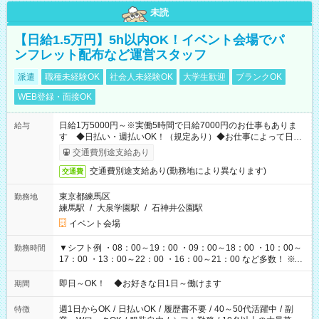
未読
【日給1.5万円】5h以内OK！イベント会場でパ
ンフレット配布など運営スタッフ
派遣
職種未経験OK
社会人未経験OK
大学生歓迎
ブランクOK
WEB登録・面接OK
日給1万5000円～※実働5時間で日給7000円のお仕事もありま
給与
す ◆日払い・週払いOK！（規定あり）◆お仕事によって日給
も異なります
交通費別途支給あり
交通費別途支給あり(勤務地により異なります)
交通費
東京都練馬区
勤務地
練馬駅
/
大泉学園駅
/
石神井公園駅
イベント会場
▼シフト例 ・08：00～19：00 ・09：00～18：00 ・10：00～
勤務時間
17：00 ・13：00～22：00 ・16：00～21：00 など多数！ ※お
仕事により勤務時間が異なります
即日～OK！ ◆お好きな日1日～働けます
期間
週1日からOK
/
日払いOK
/
履歴書不要
/
40～50代活躍中
/
副
特徴