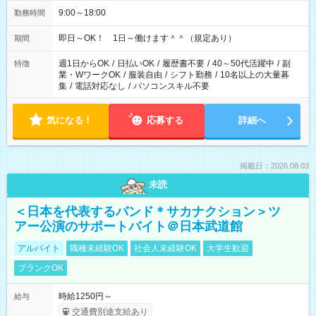
9:00～18:00
勤務時間
即日～OK！ 1日～働けます＾＾（規定あり）
期間
週1日からOK
/
日払いOK
/
履歴書不要
/
40～50代活躍中
/
副
特徴
業・WワークOK
/
服装自由
/
シフト勤務
/
10名以上の大量募
集
/
電話対応なし
/
パソコンスキル不要
気になる！
応募する
詳細へ
掲載日：2026.08.03
未読
＜日本を代表するバンド＊サカナクション＞ツ
アー公演のサポートバイト＠日本武道館
アルバイト
職種未経験OK
社会人未経験OK
大学生歓迎
ブランクOK
時給1250円～
給与
交通費別途支給あり