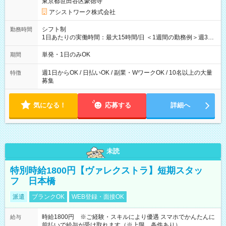
東京都世田谷区豪徳寺
アシストワーク株式会社
シフト制
勤務時間
1日あたりの実働時間：最大15時間/日 ＜1週間の勤務例＞週3回
勤務 勤務：月・水・金 休み：火・木・土・日 好きな時にお仕事
可能です！ ※1日あたりの最大実働時間は日勤、夜勤共に勤務し
単発・1日のみOK
期間
た時間になります。
週1日からOK / 日払いOK / 副業・WワークOK / 10名以上の大量
特徴
募集
気になる！
応募する
詳細へ
未読
特別時給1800円【ヴァレクストラ】短期スタッ
フ 日本橋
派遣
ブランクOK
WEB登録・面接OK
時給1800円 ※ご経験・スキルにより優遇 スマホでかんたんに
給与
前払いで給与が受け取れます（※上限、条件あり）