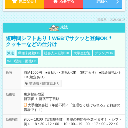
気になる！
応募する
詳細へ
掲載日：2026.08.07
未読
短時間シフトあり！WEBでサクッと登録OK＊
クッキーなどの仕分け
派遣
職種未経験OK
社会人未経験OK
大学生歓迎
ブランクOK
WEB登録・面接OK
時給1500円 ■日払い・週払いOK！(規定あり) ■現金日払いも
給与
OK(規定あり)
交通費別途支給あり
東京都新宿区
勤務地
新宿駅
/
新宿三丁目駅
大手物流会社（年齢不問／「無理なく続けられる」と好評の
職場です！）
9:00～18:00（実動8時間） 希望の時間帯を選べます！ ＜シフト
勤務時間
例＞ ・8：30～12：00 ・10：00～19：00 ・17：00～22：00