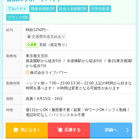
アルバイト
職種未経験OK
社会人未経験OK
大学生歓迎
ブランクOK
時給1250円～
給与
交通費別途支給あり
支給（規定有り）
交通費
東京都文京区
勤務地
後楽園駅から徒歩5分
/
水道橋駅から徒歩5分
/
春日(東京都)駅
から徒歩7分
株式会社ライブパワー
＜シフト例＞ 7:00～23:00 13:30～22:00 上記の時間から好きな
勤務時間
時間を選べます！ ※時間は変更となる可能性があります
急募！8月15日・16日
期間
週1日からOK
/
履歴書不要
/
副業・WワークOK
/
シフト勤務
/
特徴
電話対応なし
/
パソコンスキル不要
気になる！
応募する
詳細へ