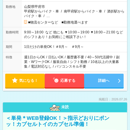
山梨県甲府市
勤務地
甲府駅からバイク・車
/
南甲府駅からバイク・車
/
酒折駅から
バイク・車
/
…
■物流センターなど ■勤務地選べます
9:00～18:00 など 他にも ▼10:00～19:00 ▼18:00～21:00 など
勤務時間
のシフトあり！お気軽にご相談下さい！
1日だけの単発OK！＃8月～ ＃9月～
期間
週1日からOK
/
日払いOK
/
履歴書不要
/
40～50代活躍中
/
副
特徴
業・WワークOK
/
服装自由
/
シフト勤務
/
10名以上の大量募
集
/
電話対応なし
/
パソコンスキル不要
気になる！
応募する
詳細へ
掲載日：2026.07.26
未読
＜単発＊WEB登録OK！＞指示どおりにポン
ッ！カプセルトイのカプセル準備！