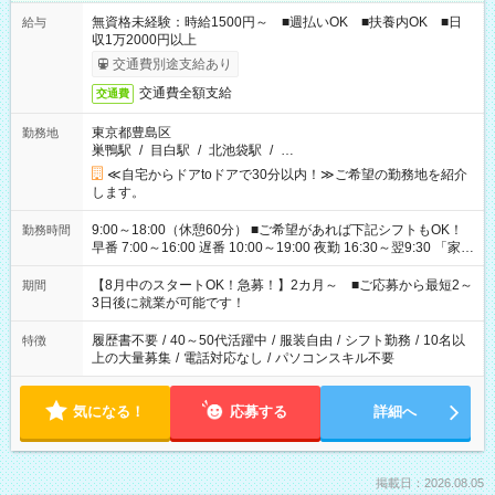
無資格未経験：時給1500円～ ■週払いOK ■扶養内OK ■日
給与
収1万2000円以上
交通費別途支給あり
交通費全額支給
交通費
東京都豊島区
勤務地
巣鴨駅
/
目白駅
/
北池袋駅
/
…
≪自宅からドアtoドアで30分以内！≫ご希望の勤務地を紹介
します。
9:00～18:00（休憩60分） ■ご希望があれば下記シフトもOK！
勤務時間
早番 7:00～16:00 遅番 10:00～19:00 夜勤 16:30～翌9:30 「家族
と休みを合わせたい」 「余裕を持って夕飯の準備がしたい」
「できれば残業はしたくない」 など、ご希望を教えてください
【8月中のスタートOK！急募！】2カ月～ ■ご応募から最短2～
期間
ね。 ※Wワーク希望の方へ 今ご覧のお仕事で希望する勤務時間
3日後に就業が可能です！
と、もう1つのお仕事の勤務時間。 合計で週40時間を超える場
合は応募できません。
履歴書不要
/
40～50代活躍中
/
服装自由
/
シフト勤務
/
10名以
特徴
上の大量募集
/
電話対応なし
/
パソコンスキル不要
気になる！
応募する
詳細へ
掲載日：2026.08.05