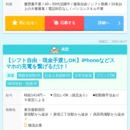
履歴書不要
/
40～50代活躍中
/
服装自由
/
シフト勤務
/
10名以
特徴
上の大量募集
/
電話対応なし
/
パソコンスキル不要
気になる！
応募する
詳細へ
掲載日：2026.08.07
未読
【シフト自由・現金手渡しOK】iPhoneなどス
マホの充電を繋げるだけ！
派遣
職種未経験OK
社会人未経験OK
大学生歓迎
ブランクOK
WEB登録・面接OK
時給1414円～ ▼日払いOK（規定あり） ■初勤務手当あり
給与
※規定による
東京都新宿区
勤務地
新宿駅から徒歩
/
新宿三丁目駅から徒歩
/
高田馬場駅から徒歩
/
…
物流企業