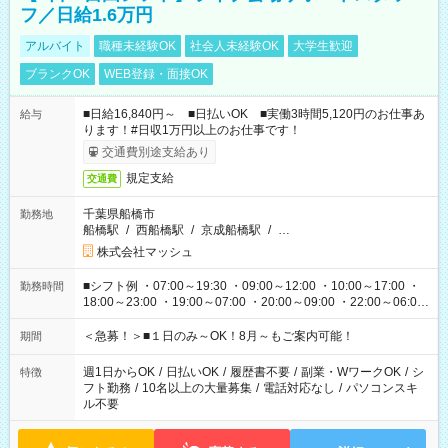
フ／日給1.6万円
アルバイト
職種未経験OK
社会人未経験OK
大学生歓迎
ブランクOK
WEB登録・面接OK
■日給16,840円～ ■日払いOK ■実働3時間5,120円のお仕事あ
給与
ります！#日収1万円以上のお仕事です！
交通費別途支給あり
規定支給
交通費
千葉県船橋市
勤務地
船橋駅
/
西船橋駅
/
京成船橋駅
/
…
株式会社マッシュ
■シフト例 ・07:00～19:30 ・09:00～12:00 ・10:00～17:00 ・
勤務時間
18:00～23:00 ・19:00～07:00 ・20:00～09:00 ・22:00～06:00
etc ★最短で3時間で5,120円のお仕事から 15時間で2万円近く稼
げるお仕事も！ ご希望のお時間に合わせてご紹介！ ※シフトは
＜急募！＞■１日のみ～OK！8月～もご案内可能！
期間
現場によって異なります。 ※勿論、休憩時間はあるのでご安心
ください！
週1日からOK
/
日払いOK
/
履歴書不要
/
副業・WワークOK
/
シ
特徴
フト勤務
/
10名以上の大量募集
/
電話対応なし
/
パソコンスキ
ル不要