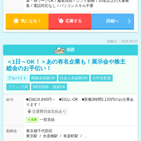
業・WワークOK
/
服装自由
/
シフト勤務
/
10名以上の大量募
集
/
電話対応なし
/
パソコンスキル不要
気になる！
応募する
詳細へ
掲載日：2026.08.07
未読
＜1日～OK！＞あの有名企業も！展示会や株主
総会のお手伝い！
アルバイト
職種未経験OK
社会人未経験OK
大学生歓迎
ブランクOK
WEB登録・面接OK
■日給16,840円～ ■日払いOK ■実働3時間5,120円のお仕事あ
給与
ります！
交通費別途支給あり
一部支給
交通費
東京都千代田区
勤務地
東京駅
/
水道橋駅
/
有楽町駅
/
…