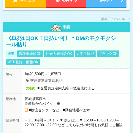
掲載日：2026.07.22
未読
《単発1日OK！日払い可》＊DMのモクモクシ
ール貼り
派遣
職種未経験OK
社会人未経験OK
大学生歓迎
ブランクOK
WEB登録・面接OK
時給1,500円～1,875円
給与
交通費別途支給あり
■ 交通費規定内支給 ※派遣先による
交通費
茨城県高萩市
勤務地
高萩駅からバイク・車
■物流センターなど ■勤務地選べます
＜1日3時間～OK！＞ ▼ 例えば… ▼ 15:00～18:00 15:00～
勤務時間
22:00 17:00～22:00 など こちら以外の時間もお気軽にご相談く
ださい！