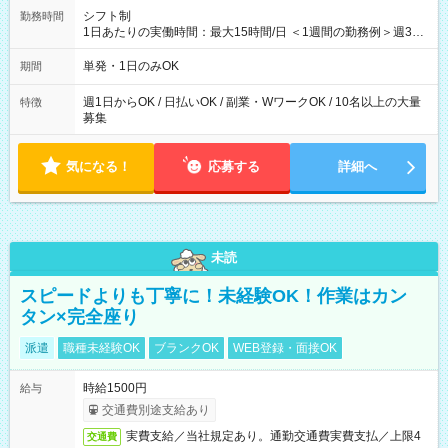
シフト制
勤務時間
1日あたりの実働時間：最大15時間/日 ＜1週間の勤務例＞週3回
勤務 勤務：月・水・金 休み：火・木・土・日 好きな時にお仕事
可能です！ ※1日あたりの最大実働時間は日勤、夜勤共に勤務し
単発・1日のみOK
期間
た時間になります。
週1日からOK / 日払いOK / 副業・WワークOK / 10名以上の大量
特徴
募集
気になる！
応募する
詳細へ
未読
スピードよりも丁寧に！未経験OK！作業はカン
タン×完全座り
派遣
職種未経験OK
ブランクOK
WEB登録・面接OK
時給1500円
給与
交通費別途支給あり
実費支給／当社規定あり。通勤交通費実費支払／上限4
交通費