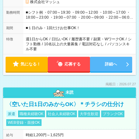
株式会社マッシュ
■シフト例 ・07:00～19:30 ・09:00～12:00 ・10:00～17:00 ・
勤務時間
18:00～23:00 ・19:00～07:00 ・20:00～09:00 ・22:00～06:00
etc ★最短で3時間で5,120円のお仕事から 15時間で2万円近く稼
げるお仕事も！ ご希望のお時間に合わせてご紹介！ ※シフトは
■１日のみ・1回だけお仕事OK！
期間
現場によって異なります。 ※勿論、休憩時間はあるのでご安心
ください！
週1日からOK
/
日払いOK
/
履歴書不要
/
副業・WワークOK
/
シ
特徴
フト勤務
/
10名以上の大量募集
/
電話対応なし
/
パソコンスキ
ル不要
気になる！
応募する
詳細へ
掲載日：2026.07.27
未読
〈空いた日1日のみからOK〉＊チラシの仕分け
派遣
職種未経験OK
社会人未経験OK
大学生歓迎
ブランクOK
WEB登録・面接OK
時給1,200円～1,625円
給与