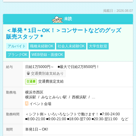
掲載日：2026.08.07
未読
＜単発＊1日～OK！＞コンサートなどのグッズ
販売スタッフ＊
アルバイト
職種未経験OK
社会人未経験OK
大学生歓迎
ブランクOK
WEB登録・面接OK
日給1万5000円～ ■最大で日給2万8500円！
給与
交通費別途支給あり
交通費規定支給
交通費
横浜市西区
勤務地
横浜駅
/
みなとみらい駅
/
西横浜駅
/
…
イベント会場
＜シフト例＞ いろいろなシフトで働けます！ ■7:00-24:00
勤務時間
■8:00-21:00 ■9:00-21:00 ■18:00-翌7:00 ■20:30-翌11:00 など
単発1日～OK!
期間