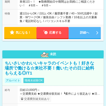
単発1日～！ ★勤務開始日や期間はお気軽にご相談くださ
期間
い！ ＃8月～ ＃9月～
週1日からOK
/
日払いOK
/
履歴書不要
/
40～50代活躍中
/
副
特徴
業・WワークOK
/
服装自由
/
シフト勤務
/
10名以上の大量募
集
/
電話対応なし
/
パソコンスキル不要
気になる！
応募する
詳細へ
未読
ちいさいかわいいキャラのイベントも！好きな
場所で働ける☆来社不要！働いたその日に給料
もらえる◎/T1
アルバイト
職種未経験OK
日給13,000円～
給与
＋交通費支給 ★交通費全額支給！ ┗案件により規定あり ★日払
いOK！（規定あり） ┗働いたその日に現金GET♪ お仕事後はコ
交通費別途支給あり
ンビニATMから 日払い分を引き落とせます！ 【試用期間】試
用期間なし