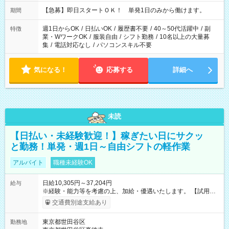
・13：00～22：00 ・22：00～翌6：00 など
【急募】即日スタートＯＫ！ 単発1日のみから働けます。
期間
週1日からOK
/
日払いOK
/
履歴書不要
/
40～50代活躍中
/
副
特徴
業・WワークOK
/
服装自由
/
シフト勤務
/
10名以上の大量募
集
/
電話対応なし
/
パソコンスキル不要
気になる！
応募する
詳細へ
未読
【日払い・未経験歓迎！】稼ぎたい日にサクッ
と勤務！単発・週1日～自由シフトの軽作業
アルバイト
職種未経験OK
日給10,305円～37,204円
給与
※経験・能力等を考慮の上、加給・優遇いたします。 【試用期
間】試用期間なし
交通費別途支給あり
東京都世田谷区
勤務地