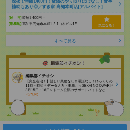
深夜で時給1400円！金銭のやり取りほぼなし！食事
補助もあり◎／すき家 高知本町店[アルバイト]
[給 与]
時給1,400円～
[勤務地]
高知県高知市本町1-2-1白木ビル1F
気になる！
すべて見る
編集部イチオシ
【完全在宅！】難しい業務なし＆電話なし！ゆっくりの
11時～時短＊データ入力・事務、＜SEKAI NO OWARI＊
8月15日・16日＞ドーム公演のサポートバイトなど
(8/7UP!)