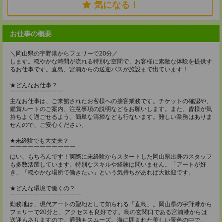
気になる！
お仕事の概要
＼岡山県の宇野港からフェリーで20分／
します。穏やかな時間が流れる特別な空間で、お客様に素敵な体験を提供す
るお仕事です。直島、宮浦からの送迎バスが施設まで出ています！
★どんなお仕事？
￣￣￣￣￣￣￣￣￣
主なお仕事は、ご来館されたお客様への接客業務です。チケットの確認や、
鑑賞ルートのご案内、注意事項の説明などをお願いします。また、皆様が気
持ちよく過ごせるよう、簡単な清掃なども行ないます。難しい業務はありま
せんので、ご安心ください。
★未経験でも大丈夫？
￣￣￣￣￣￣￣￣￣￣￣
はい、もちろんです！実際に未経験からスタートした岡山県出身のスタッフ
も多数活躍しています。特別なスキルや経験は問いません。「アートが好
き」「穏やかな場所で働きたい」という気持ちがあれば大歓迎です。
★どんな環境で働くの？
￣￣￣￣￣￣￣￣￣￣￣￣
勤務地は、現代アートの聖地として知られる「直島」。岡山県の宇野港から
フェリーで20分と、アクセスも良好です。島の玄関口である宮浦港からは
送迎もありますので、通勤もスムーズ。海に囲まれた美しい景色の中で、