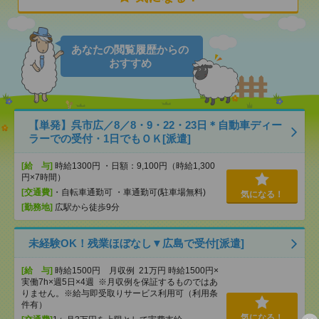
あなたの閲覧履歴からの
おすすめ
【単発】呉市広／8／8・9・22・23日＊自動車ディー
ラーでの受付・1日でもＯＫ[派遣]
[給 与]
時給1300円 ・日額：9,100円（時給1,300
円×7時間）
[交通費]
・自転車通勤可 ・車通勤可(駐車場無料)
気になる！
[勤務地]
広駅から徒歩9分
未経験OK！残業ほぼなし▼広島で受付[派遣]
[給 与]
時給1500円 月収例 21万円 時給1500円×
実働7h×週5日×4週 ※月収例を保証するものではあ
りません。※給与即受取りサービス利用可（利用条
件有）
気になる！