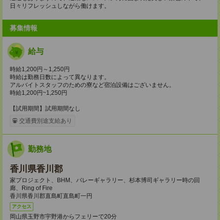
日々リフレッシュしながら働けます。
募集情報
給与
時給1,200円～1,250円
時給は勤務日数によって異なります。
アルバイトスタッフのための寮など宿泊設備はございません。
時給1,200円~1,250円
【試用期間】試用期間なし
交通費別途支給あり
勤務地
香川県香川郡
家プロジェクト、BHM、バレーギャラリー、杉本博司ギャラリー時の回
廊、Ring of Fire
香川県香川郡直島町直島町一円
アクセス
岡山県玉野市宇野港からフェリーで20分