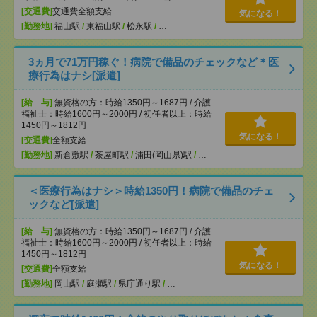
[交通費]
交通費全額支給
気になる！
[勤務地]
福山駅
/
東福山駅
/
松永駅
/
…
3ヵ月で71万円稼ぐ！病院で備品のチェックなど＊医
療行為はナシ[派遣]
[給 与]
無資格の方：時給1350円～1687円 / 介護
福祉士：時給1600円～2000円 / 初任者以上：時給
1450円～1812円
気になる！
[交通費]
全額支給
[勤務地]
新倉敷駅
/
茶屋町駅
/
浦田(岡山県)駅
/
…
＜医療行為はナシ＞時給1350円！病院で備品のチェ
ックなど[派遣]
[給 与]
無資格の方：時給1350円～1687円 / 介護
福祉士：時給1600円～2000円 / 初任者以上：時給
1450円～1812円
気になる！
[交通費]
全額支給
[勤務地]
岡山駅
/
庭瀬駅
/
県庁通り駅
/
…