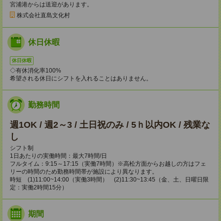
宮浦港からは送迎があります。
株式会社直島文化村
休日休暇
休日休暇
◇有休消化率100%
希望される休日にシフトを入れることはありません。
勤務時間
週1OK / 週2～3 / 土日祝のみ / 5ｈ以内OK / 残業な
し
シフト制
1日あたりの実働時間：最大7時間/日
フルタイム：9:15～17:15（実働7時間）※高松方面からお越しの方はフェ
リーの時間のため勤務時間帯が施設により異なります。
時短 (1)11:00~14:00（実働3時間） (2)11:30~13:45（金、土、日曜日限
定：実働2時間15分）
期間