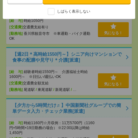
車通勤OK！土日休み！日勤のお仕事！検品、梱包業
務[派遣]
しばらく表示しない
[給 与]
時給1050円
[交通費]
交通費支給有り
気になる！
[勤務地]
香川県観音寺市 ※車通勤・バイク通勤
OK
【週2日＊高時給1550円～】シニア向けマンションで
食事の配膳や見守り＊介護[派遣]
[給 与]
経験者時給1550円～ 介護福祉士時給
1600円～ ※日払い/週払いOK
[交通費]
交通費全額支給
気になる！
[勤務地]
尾道駅
/
東尾道駅
/
新尾道駅
/
…
【夕方から5時間だけ♬】中国新聞社グループでの簡
単データ入力・チェック業務[派遣]
[給 与]
時給1160円☆月収例：11万5700円（1160
円×5時間×19日勤務の場合） ※22:00以降は時給
1,450円