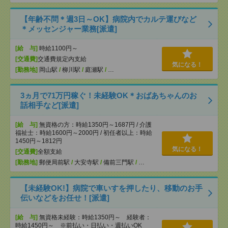
【年齢不問＊週3日～OK】病院内でカルテ運びなど
＊メッセンジャー業務[派遣]
[給 与]
時給1100円～
[交通費]
交通費規定内支給
気になる！
[勤務地]
岡山駅
/
柳川駅
/
庭瀬駅
/
…
3ヵ月で71万円稼ぐ！未経験OK＊おばあちゃんのお
話相手など[派遣]
[給 与]
無資格の方：時給1350円～1687円 / 介護
福祉士：時給1600円～2000円 / 初任者以上：時給
1450円～1812円
気になる！
[交通費]
全額支給
[勤務地]
郵便局前駅
/
大安寺駅
/
備前三門駅
/
…
【未経験OK!】病院で車いすを押したり、移動のお手
伝いなどをお任せ！[派遣]
[給 与]
無資格未経験：時給1350円～ 経験者：
時給1450円～ ※前払い・日払い・週払いOK