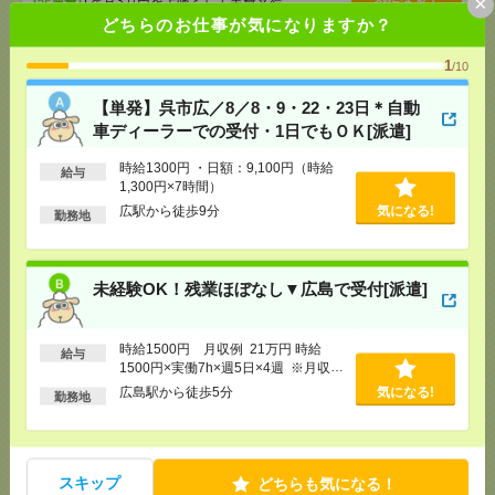
×
[交通費]
1ヶ月3万円を上限として実費支給
どちらのお仕事が気になりますか？
[月収例]
20～25万円
[勤務地]
広島駅から徒歩5分
1
/10
未経験OK！残業ほぼなし▼広島駅での受付[派遣]
【単発】呉市広／8／8・9・22・23日＊自動
車ディーラーでの受付・1日でもＯＫ[派遣]
[給 与]
時給1400円 月収例 21万円 時給1400円×
実働7h30m×週5日×4週+残業5h ※月収例を保証す
時給1300円 ・日額：9,100円（時給
給与
るものではありません。※給与即受取りサービス利
1,300円×7時間）
用可（利用条件有）
広駅から徒歩9分
気になる!
勤務地
気になる！
[交通費]
1ヶ月3万円を上限として実費支給
[月収例]
20～25万円
[勤務地]
広島駅駅から徒歩1分
未経験OK！残業ほぼなし▼広島で受付[派遣]
無資格未経験WワークOK！NPO法人スタッフ日常生
活アシスタント 日勤募集（広島県広島市佐伯区坪
時給1500円 月収例 21万円 時給
給与
井）[アルバイト]
1500円×実働7h×週5日×4週 ※月収例
を保証するものではありません。※給
広島駅から徒歩5分
気になる!
勤務地
与即受取りサービス利用可（利用条件
[給 与]
時給2,000円～2,000円
有）
[勤務地]
広島県広島市佐伯区坪井（最寄り駅：広島
気になる！
電鉄2系統宮島線 楽々園駅）
スキップ
どちらも気になる！