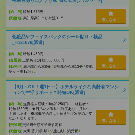
補助もあり◎／すき家 高知IC店[アルバイト]
[給 与]
時給1,375円～
[勤務地]
高知県高知市杉井流9-15
気になる！
化粧品やフェイスパックのシール貼り・検品
_H121676[派遣]
[給 与]
時給1,450円
[交通費]
上限あり(月額)30、000円
気になる！
[勤務地]
瀬戸駅から車8分
/
香登駅から車13分
/
長船
駅から車12分
/
…
【8月～OK！週1日～】ホテルライクな高齢者マンシ
ョンで生活サポート＊時短OK[派遣]
[給 与]
無資格未経験：時給1250円～ 経験者：
時給1350円～★日払い／週払い制度あり（月払い
も選べます）※稼働開始時は手続き完了次第のお支
払いとなります。
気になる！
[交通費]
交通費全額支給※規定有
[勤務地]
太田(香川県)駅
/
仏生山駅
/
潟元駅
/
…