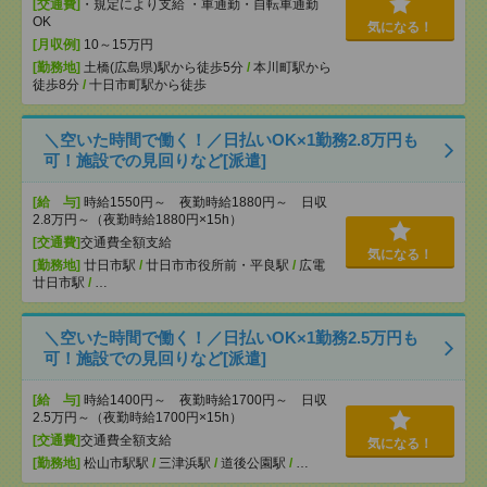
[交通費]
・規定により支給 ・車通勤・自転車通勤
OK
気になる！
[月収例]
10～15万円
[勤務地]
土橋(広島県)駅から徒歩5分
/
本川町駅から
徒歩8分
/
十日市町駅から徒歩
＼空いた時間で働く！／日払いOK×1勤務2.8万円も
可！施設での見回りなど[派遣]
[給 与]
時給1550円～ 夜勤時給1880円～ 日収
2.8万円～（夜勤時給1880円×15h）
[交通費]
交通費全額支給
気になる！
[勤務地]
廿日市駅
/
廿日市市役所前・平良駅
/
広電
廿日市駅
/
…
＼空いた時間で働く！／日払いOK×1勤務2.5万円も
可！施設での見回りなど[派遣]
[給 与]
時給1400円～ 夜勤時給1700円～ 日収
2.5万円～（夜勤時給1700円×15h）
[交通費]
交通費全額支給
気になる！
[勤務地]
松山市駅駅
/
三津浜駅
/
道後公園駅
/
…