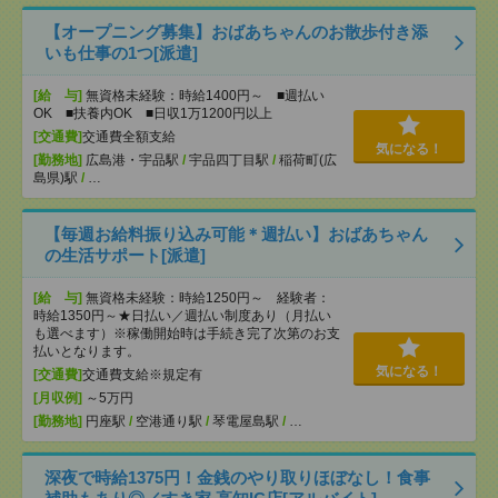
【オープニング募集】おばあちゃんのお散歩付き添
いも仕事の1つ[派遣]
[給 与]
無資格未経験：時給1400円～ ■週払い
OK ■扶養内OK ■日収1万1200円以上
[交通費]
交通費全額支給
気になる！
[勤務地]
広島港・宇品駅
/
宇品四丁目駅
/
稲荷町(広
島県)駅
/
…
【毎週お給料振り込み可能＊週払い】おばあちゃん
の生活サポート[派遣]
[給 与]
無資格未経験：時給1250円～ 経験者：
時給1350円～★日払い／週払い制度あり（月払い
も選べます）※稼働開始時は手続き完了次第のお支
払いとなります。
気になる！
[交通費]
交通費支給※規定有
[月収例]
～5万円
[勤務地]
円座駅
/
空港通り駅
/
琴電屋島駅
/
…
深夜で時給1375円！金銭のやり取りほぼなし！食事