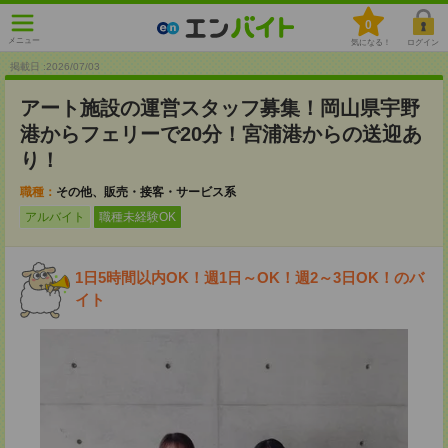
0
メニュー
気になる！
ログイン
掲載日 :2026
/
07
/
03
アート施設の運営スタッフ募集！岡山県宇野
港からフェリーで20分！宮浦港からの送迎あ
り！
職種：
その他、販売・接客・サービス系
アルバイト
職種未経験OK
1日5時間以内OK！週1日～OK！週2～3日OK！のバ
イト