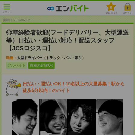
0
メニュー
気になる！
ログイン
掲載日 :2026
/
07
/
02
◎準経験者歓迎(フードデリバリー、大型運送
等）日払い・週払い対応！配送スタッフ
【JCSロジスコ】
職種：
大型ドライバー（トラック・バス・牽引）
アルバイト
職種未経験OK
日払い・週払いOK！10名以上の大量募集！駅から
徒歩5分以内！のバイト