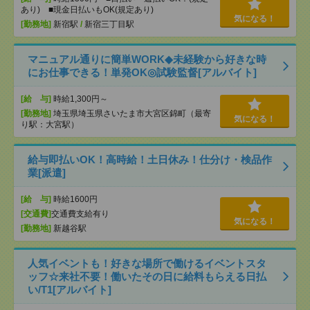
あり) ■現金日払いもOK(規定あり)
気になる！
[勤務地]
新宿駅
/
新宿三丁目駅
マニュアル通りに簡単WORK◆未経験から好きな時
にお仕事できる！単発OK◎試験監督[アルバイト]
[給 与]
時給1,300円～
[勤務地]
埼玉県埼玉県さいたま市大宮区錦町（最寄
気になる！
り駅：大宮駅）
給与即払いOK！高時給！土日休み！仕分け・検品作
業[派遣]
[給 与]
時給1600円
[交通費]
交通費支給有り
気になる！
[勤務地]
新越谷駅
人気イベントも！好きな場所で働けるイベントスタ
ッフ☆来社不要！働いたその日に給料もらえる日払
い/T1[アルバイト]