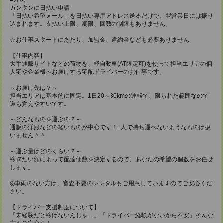
カンタンに日払い申請
「日払い希望メール」を日払い専用アドレス送るだけで、翌営業日には振り
込まれます。支払い上限、期限、回数の制限もありません。
☆お仕事スタートにあたり、加盟金、違約金なども必要ありません
【仕事内容】
大手通販サイトなどの荷物を、軽自動車(AT限定可)を使って担当エリアの個
人宅や企業様へお届けする宅配ドライバーのお仕事です。
～お届け先は？～
担当エリアは基本的に固定。1日20～30kmの運転で、限られた範囲なので
道も覚えやすいです。
～どんなものを運ぶの？～
通販の洋服などの軽いものが中心です！1人で持ち運べないようなものは扱
いません＾＾
～運ぶ量はどのくらい？～
稼ぎたい額によって配達個数を決定するので、あなたの希望の個数をお任せ
します。
◎車両のない方は、審査不要のレンタルもご用意していますのでご安心くだ
さい。
【ドライバー支援制度について】
「未経験だと稼げないんじゃ…」「ドライバー経験がないから不安」そんな
方もご安心を！