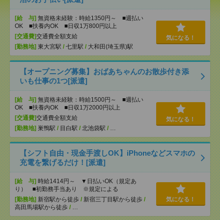
[給 与]
無資格未経験：時給1350円～ ■週払い
OK ■扶養内OK ■日収1万800円以上
[交通費]
交通費全額支給
気になる！
[勤務地]
東大宮駅
/
七里駅
/
大和田(埼玉県)駅
【オープニング募集】おばあちゃんのお散歩付き添
いも仕事の1つ[派遣]
[給 与]
無資格未経験：時給1500円～ ■週払い
OK ■扶養内OK ■日収1万2000円以上
[交通費]
交通費全額支給
気になる！
[勤務地]
巣鴨駅
/
目白駅
/
北池袋駅
/
…
【シフト自由・現金手渡しOK】iPhoneなどスマホの
充電を繋げるだけ！[派遣]
[給 与]
時給1414円～ ▼日払いOK（規定あ
り） ■初勤務手当あり ※規定による
[勤務地]
新宿駅から徒歩
/
新宿三丁目駅から徒歩
/
気になる！
高田馬場駅から徒歩
/
…