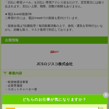
「日払い希望メール」を日払い専用アドレス送るだけで、翌営業日には振り
込まれます。支払い上限、期限、回数の制限もありません。
★電話＆web面接OK
ご希望の方には、電話やwebでの面接も受付けています。
・面接会場は?抗菌処理！毎回殺菌消毒の上で、換気・通気を常時行ないな
がら、距離も取り、マスク着用で対応しております。
企業情報
JCSロジスコ株式会社
事業内容
・軽貨物運送事業
・企業専属便
・スポットチャーター便
×
ホームページ
どちらのお仕事が気になりますか？
https://en-gage.net/jcs-logisco/
1
/10