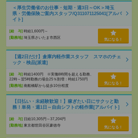
＜厚生労働省のお仕事・短期・週3日～OK＞埼玉
県・労働保険ご案内スタッフ/Q311071125041[アルバ
イト]
[給 与]
時給1,600円～
[勤務地]
埼玉県さいたま市西区
気になる！
【週2日だけ】倉庫内軽作業スタッフ スマホのチェ
ック・検品[派遣]
[給 与]
時給1400円 ※実働8時間を超える勤務、
22時～翌5時勤務の場合25％割増：時給1750円
気になる！
[勤務地]
南船橋駅から徒歩10分程度
【日払い・未経験歓迎！】稼ぎたい日にサクッと勤
務！単発・週1日～自由シフトの軽作業[アルバイト]
[給 与]
日給10,305円～37,204円
[勤務地]
東京都世田谷区豪徳寺
気になる！