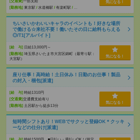
[交通費]
一部支給
気になる！
[勤務地]
東京駅
/
水道橋駅
/
有楽町駅
/
…
ちいさいかわいいキャラのイベントも！好きな場所
で働ける☆来社不要！働いたその日に給料もらえる
◎/T1[アルバイト]
[給 与]
日給13,000円～
[勤務地]
埼玉県さいたま市大宮区錦町（最寄り駅：
気になる！
大宮駅）
座り仕事！高時給！土日休み！日勤のお仕事！製品
の封入・梱包[派遣]
[給 与]
時給1310円
[交通費]
交通費支給有り
気になる！
[勤務地]
土呂駅から徒歩13分
短時間シフトあり！WEBでサクッと登録OK＊クッキ
ーなどの仕分け[派遣]
[給 与]
時給1500円 ■日払い・週払いOK！(規定