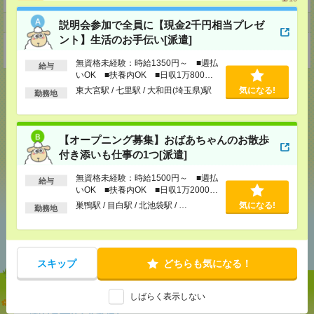
事業所
説明会参加で全員に【現金2千円相当プレゼ
ント】生活のお手伝い[派遣]
東京都杉並区上荻1-18-3亀屋酒販第2ビル316号
無資格未経験：時給1350円～ ■週払
給与
いOK ■扶養内OK ■日収1万800円
以上
東大宮駅 / 七里駅 / 大和田(埼玉県)駅
気になる!
勤務地
応募ページへ
【オープニング募集】おばあちゃんのお散歩
付き添いも仕事の1つ[派遣]
気になる！
無資格未経験：時給1500円～ ■週払
給与
いOK ■扶養内OK ■日収1万2000円
以上
巣鴨駅 / 目白駅 / 北池袋駅 / …
気になる!
勤務地
あなたの閲覧履歴からの
おすすめ
スキップ
どちらも気になる！
しばらく表示しない
説明会参加で全員に【現金2千円相当プレゼント】生
活のお手伝い[派遣]