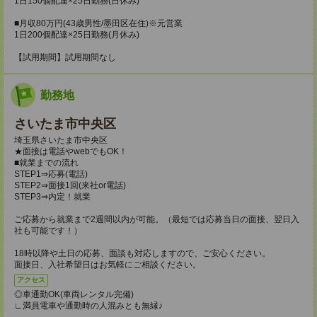
1日150個配達×25日勤務(日休み)
■月収80万円(43歳男性/墨田区在住)※元営業
1日200個配達×25日勤務(月休み)
【試用期間】試用期間なし
勤務地
さいたま市中央区
埼玉県さいたま市中央区
★面接は電話やwebでもOK！
■就業までの流れ
STEP1⇒応募(電話)
STEP2⇒面接1回(来社or電話)
STEP3⇒内定！就業
ご応募から就業まで2週間以内が可能。（最短では応募当日の面接、翌日入
社も可能です！）
18時以降や土日の応募、面談も対応しますので、ご安心ください。
面接日、入社希望日はお気軽にご相談ください。
アクセス
◎車通勤OK(車両レンタル完備)
∟満員電車や通勤時の人混みとも無縁♪