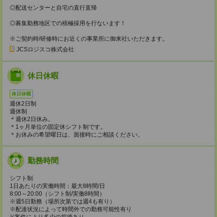
◎配送センターと自宅の直行直帰
◎募集勤務地区での積極採用を行ないます！
※ご契約時/研修時にお近くの事業所に御来社いただきます。
JCSロジスコ株式会社
休日休暇
休日休暇
週休2日制
週休制
＊週休2日休み。
＊1ヶ月単位の固定休シフト制です。
＊お休みの希望曜日は、面接時にご相談ください。
勤務時間
シフト制
1日あたりの実働時間：最大8時間/日
8:00～20:00（シフト制/実働8時間）
※週5日勤務（場所次第では週4も有り）
※配達状況によって時間外での勤務可能性有り
※案件により多少の前後あり