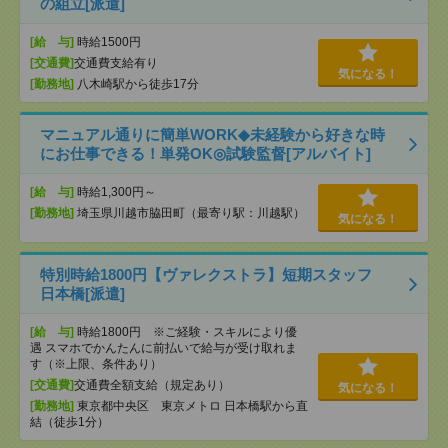
の組立[派遣]
[給 与]
時給1500円
[交通費]
交通費支給有り
気になる！
[勤務地]
八木崎駅から徒歩17分
マニュアル通りに簡単WORK◆未経験から好きな時
にお仕事できる！単発OK◎試験監督[アルバイト]
[給 与]
時給1,300円～
[勤務地]
埼玉県川越市脇田町（最寄り駅：川越駅）
気になる！
特別時給1800円【ヴァレクストラ】短期スタッフ
日本橋[派遣]
[給 与]
時給1800円 ※ご経験・スキルにより優
遇 スマホでかんたんに前払いで給与が受け取れま
す（※上限、条件あり）
[交通費]
交通費全額支給（規定あり）
気になる！
[勤務地]
東京都中央区 東京メトロ 日本橋駅から直
結（徒歩1分）