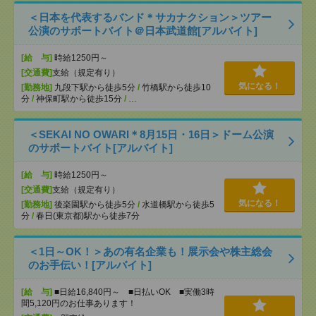
＜日本を代表するバンド＊サカナクション＞ツアー
公演のサポートバイト＠日本武道館[アルバイト]
[給 与]
時給1250円～
[交通費]
支給（規定有り）
気になる！
[勤務地]
九段下駅から徒歩5分
/
竹橋駅から徒歩10
分
/
神保町駅から徒歩15分
/
…
＜SEKAI NO OWARI＊8月15日・16日＞ドーム公演
のサポートバイト[アルバイト]
[給 与]
時給1250円～
[交通費]
支給（規定有り）
気になる！
[勤務地]
後楽園駅から徒歩5分
/
水道橋駅から徒歩5
分
/
春日(東京都)駅から徒歩7分
＜1日～OK！＞あの有名企業も！展示会や株主総会
のお手伝い！[アルバイト]
[給 与]
■日給16,840円～ ■日払いOK ■実働3時
間5,120円のお仕事あります！