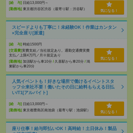
[給 与]
日給13,000円～
[勤務地]
東京都渋谷区渋谷（最寄り駅：渋谷駅）
気になる！
スピードよりも丁寧に！未経験OK！作業はカンタン
×完全座り[派遣]
[給 与]
時給1500円
[交通費]
実費支給／当社規定あり。通勤交通費実費
支払／上限4万円／月※規定あり
気になる！
[勤務地]
加須駅から車10分
/
久喜駅から車20分
/
鴻
巣駅から車20分
人気イベントも！好きな場所で働けるイベントスタ
ッフ☆来社不要！働いたその日に給料もらえる日払
い/T1[アルバイト]
[給 与]
日給13,000円～
[勤務地]
東京都豊島区南池袋（最寄り駅：池袋駅）
気になる！
座り仕事！給与即払いOK！高時給！土日休み！製品