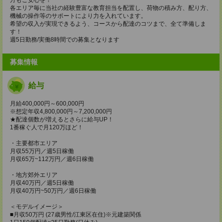
各エリア毎に当社の経験豊富な教育担当を配置し、荷物の積み方、配り方、
機械の操作等のサポートにより力を入れています。
希望の収入が実現できるよう、コースから配達のコツまで、全て準備しま
す！
週5日勤務/実働8時間での募集となります
募集情報
給与
月給400,000円～600,000円
※想定年収4,800,000円～7,200,000円
★配達個数が増えるとさらに給与UP！
1番稼ぐ人で月120万ほど！
・主要都市エリア
月収55万円／週5日稼働
月収65万~112万円／週6日稼働
・地方郊外エリア
月収40万円／週5日稼働
月収40万円~50万円／週6日稼働
＜モデルイメージ＞
■月収50万円 (27歳男性/江東区在住)※元建築関係