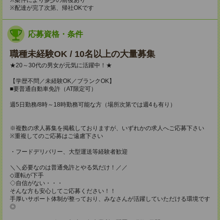
※配達が完了次第、帰社OKです
応募資格・条件
職種未経験OK / 10名以上の大量募集
★20～30代の男女が元気に活躍中！★
【学歴不問／未経験OK／ブランクOK】
■要普通自動車免許（AT限定可）
週5日勤務/8時～18時勤務可能な方（場所次第では週4も有り）
※複数の求人募集を掲載しておりますが、いずれかの求人へご応募下さい
※重複してのご応募はご遠慮下さい
・フードデリバリー、大型運送等経験者歓迎
＼＼必要なのは普通免許とやる気だけ！／／
◇運転が下手
◇自信がない・・・
そんな方も安心してご応募ください！！
手厚いサポート体制が整っており、みなさんが活躍していただける環境です
◎