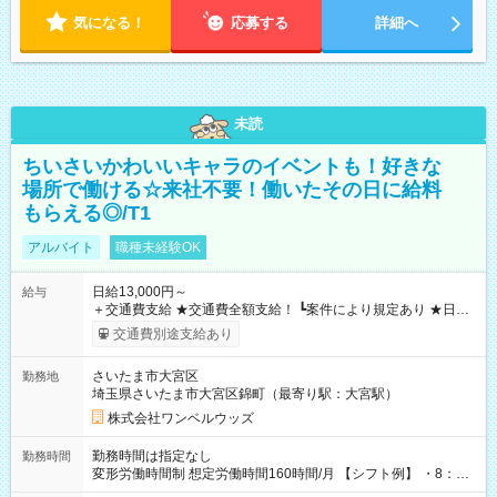
気になる！
応募する
詳細へ
未読
ちいさいかわいいキャラのイベントも！好きな
場所で働ける☆来社不要！働いたその日に給料
もらえる◎/T1
アルバイト
職種未経験OK
日給13,000円～
給与
＋交通費支給 ★交通費全額支給！ ┗案件により規定あり ★日払
いOK！（規定あり） ┗働いたその日に現金GET♪ お仕事後はコ
交通費別途支給あり
ンビニATMから 日払い分を引き落とせます！ 【試用期間】試
用期間なし
さいたま市大宮区
勤務地
埼玉県さいたま市大宮区錦町（最寄り駅：大宮駅）
株式会社ワンベルウッズ
勤務時間は指定なし
勤務時間
変形労働時間制 想定労働時間160時間/月 【シフト例】 ・8：00
～21：00