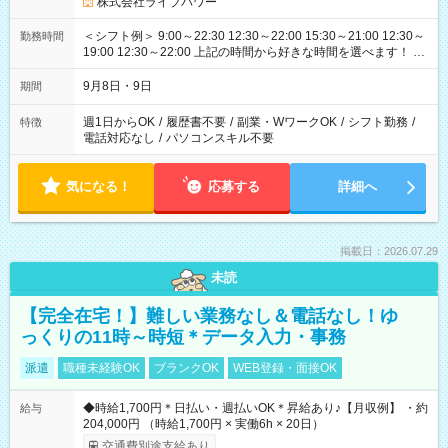
株式会社ライブパワー
＜シフト例＞ 9:00～22:30 12:30～22:00 15:30～21:00 12:30～
勤務時間
19:00 12:30～22:00 上記の時間から好きな時間を選べます！ ※
時間は変更となる可能性があります
9月8日・9日
期間
週1日からOK
/
履歴書不要
/
副業・WワークOK
/
シフト勤務
/
特徴
電話対応なし
/
パソコンスキル不要
気になる！
応募する
詳細へ
掲載日：2026.07.29
未読
【完全在宅！】難しい業務なし＆電話なし！ゆ
っくりの11時～時短＊データ入力・事務
派遣
職種未経験OK
ブランクOK
WEB登録・面接OK
◆時給1,700円＊日払い・週払いOK＊昇給あり♪【月収例】 ・約
給与
204,000円 （時給1,700円 × 実働6h × 20日）
交通費別途支給あり