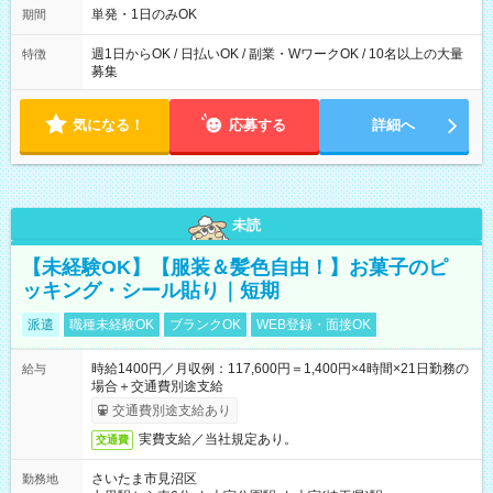
単発・1日のみOK
期間
週1日からOK / 日払いOK / 副業・WワークOK / 10名以上の大量
特徴
募集
気になる！
応募する
詳細へ
未読
【未経験OK】【服装＆髪色自由！】お菓子のピ
ッキング・シール貼り｜短期
派遣
職種未経験OK
ブランクOK
WEB登録・面接OK
時給1400円／月収例：117,600円＝1,400円×4時間×21日勤務の
給与
場合＋交通費別途支給
交通費別途支給あり
実費支給／当社規定あり。
交通費
さいたま市見沼区
勤務地