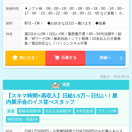
▼シフト例 ・08：00～19：00 ・09：00～18：00 ・10：00～
勤務時間
17：00 ・13：00～22：00 ・16：00～21：00 など多数！ ※お
仕事により勤務時間が異なります
即日～OK！ ◆お好きな日1日～働けます ◆急募
期間
週1日からOK
/
日払いOK
/
履歴書不要
/
40～50代活躍中
/
副
特徴
業・WワークOK
/
服装自由
/
シフト勤務
/
10名以上の大量募
集
/
電話対応なし
/
パソコンスキル不要
気になる！
応募する
詳細へ
掲載日：2026.08.04
未読
【スキマ時間×高収入】日給1.5万～日払い！屋
内展示会のイス並べスタッフ
派遣
職種未経験OK
社会人未経験OK
大学生歓迎
ブランクOK
WEB登録・面接OK
日給1万5000円～※実働5時間で日給7000円のお仕事もありま
給与