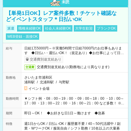
未読
【単発1日OK】レア案件多数！チケット確認な
どイベントスタッフ＊日払いOK
派遣
職種未経験OK
社会人未経験OK
大学生歓迎
ブランクOK
WEB登録・面接OK
日給1万5000円～※実働5時間で日給7000円のお仕事もありま
給与
す ◆日払い・週払いOK！（規定あり）◆お仕事によって日給
も異なります
交通費別途支給あり
交通費別途支給あり(勤務地により異なります)
交通費
さいたま市浦和区
勤務地
浦和駅
/
北浦和駅
/
与野駅
イベント会場
▼シフト例 ・08：00～19：00 ・09：00～18：00 ・10：00～
勤務時間
17：00 ・13：00～22：00 ・16：00～21：00 など多数！ ※お
仕事により勤務時間が異なります
即日～OK！ ◆お好きな日1日～働けます ◆急募
期間
週1日からOK
/
日払いOK
/
履歴書不要
/
40～50代活躍中
/
副
特徴
業・WワークOK
/
服装自由
/
シフト勤務
/
10名以上の大量募