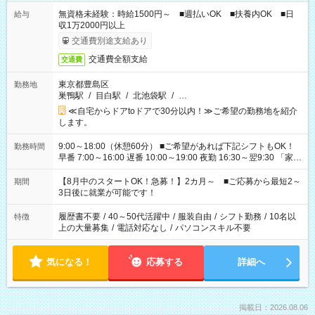
無資格未経験：時給1500円～ ■週払いOK ■扶養内OK ■日
給与
収1万2000円以上
交通費別途支給あり
交通費全額支給
交通費
東京都豊島区
勤務地
巣鴨駅
/
目白駅
/
北池袋駅
/
…
≪自宅からドアtoドアで30分以内！≫ご希望の勤務地を紹介
します。
9:00～18:00（休憩60分） ■ご希望があれば下記シフトもOK！
勤務時間
早番 7:00～16:00 遅番 10:00～19:00 夜勤 16:30～翌9:30 「家族
と休みを合わせたい」 「余裕を持って夕飯の準備がしたい」
「できれば残業はしたくない」 など、ご希望を教えてください
【8月中のスタートOK！急募！】2カ月～ ■ご応募から最短2～
期間
ね。 ※Wワーク希望の方へ 今ご覧のお仕事で希望する勤務時間
3日後に就業が可能です！
と、もう1つのお仕事の勤務時間。 合計で週40時間を超える場
合は応募できません。
履歴書不要
/
40～50代活躍中
/
服装自由
/
シフト勤務
/
10名以
特徴
上の大量募集
/
電話対応なし
/
パソコンスキル不要
気になる！
応募する
詳細へ
掲載日：2026.08.06