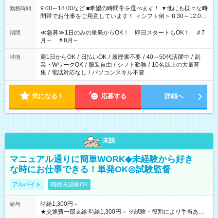
9:00～18:00など ■希望の時間帯を選べます！ ▼他にも様々な時
勤務時間
間帯でお仕事をご用意しています！ ＜シフト例＞ 8:30～12:00
17:00～22:00 13:00～22:00 22:00～翌6:00 など
≪急募≫1日のみの単発からOK！ 即日スタートもOK！ ＃7
期間
月～ ＃8月～
週1日からOK
/
日払いOK
/
履歴書不要
/
40～50代活躍中
/
副
特徴
業・WワークOK
/
服装自由
/
シフト勤務
/
10名以上の大量募
集
/
電話対応なし
/
パソコンスキル不要
気になる！
応募する
詳細へ
未読
マニュアル通りに簡単WORK◆未経験から好き
な時にお仕事できる！単発OK◎試験監督
アルバイト
職種未経験OK
時給1,300円～
給与
★交通費一部支給 時給1,300円～ ※試験・役割により手当あり