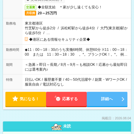
◆全額支給 ＊家が少し遠くても安心！
交通費
20～25万円
月収例
東京都港区
勤務地
竹芝駅から徒歩2分
/
浜松町駅から徒歩4分
/
大門(東京都)駅か
ら徒歩5分
/
…
◆港区にある情報セキュリティ企業◆
◆11：00～18：30のうち実働6時間、休憩60分 ※11：00～18：
勤務時間
00 または 11：30～18：30 。*。ブランクOK！。*。 例え
ば前職が、 在宅/財団法人/事務/コールセンター/受付/販売/カフェ
スタッフ スイーツ販売/ホテルフロント/化粧品販売/など 様々な
＜急募＞即日～長期／8月～9月～も相談OK！応募から最短即日
期間
業界から入社して活躍されています♪
には選考案内♪
日払いOK
/
履歴書不要
/
40～50代活躍中
/
副業・WワークOK
/
特徴
服装自由
/
電話対応なし
気になる！
応募する
詳細へ
掲載日：2026.08.04
未読