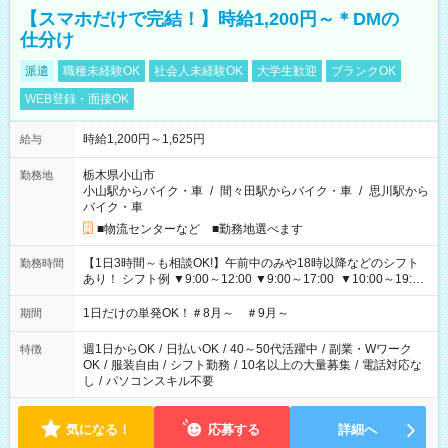
【スマホだけで完結！】時給1,200円～＊DMの
仕分け
派遣
職種未経験OK
社会人未経験OK
大学生歓迎
ブランクOK
WEB登録・面接OK
時給1,200円～1,625円
給与
栃木県小山市
勤務地
小山駅からバイク・車
/
間々田駅からバイク・車
/
思川駅から
バイク・車
■物流センターなど ■勤務地選べます
【1日3時間～も相談OK!】午前中のみや18時以降などのシフト
勤務時間
あり！ シフト例 ▼9:00～12:00 ▼9:00～17:00 ▼10:00～19:00
▼18:00～21:00
1日だけの単発OK！＃8月～ ＃9月～
期間
週1日からOK
/
日払いOK
/
40～50代活躍中
/
副業・Wワーク
特徴
OK
/
服装自由
/
シフト勤務
/
10名以上の大量募集
/
電話対応な
し
/
パソコンスキル不要
気になる！
応募する
詳細へ