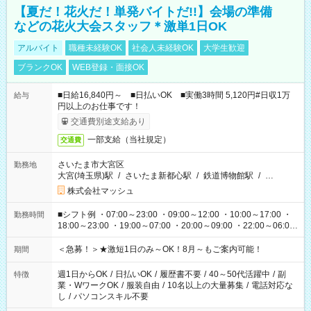
【夏だ！花火だ！単発バイトだ!!】会場の準備
などの花火大会スタッフ＊激単1日OK
アルバイト
職種未経験OK
社会人未経験OK
大学生歓迎
ブランクOK
WEB登録・面接OK
■日給16,840円～ ■日払いOK ■実働3時間 5,120円#日収1万
給与
円以上のお仕事です！
交通費別途支給あり
一部支給（当社規定）
交通費
さいたま市大宮区
勤務地
大宮(埼玉県)駅
/
さいたま新都心駅
/
鉄道博物館駅
/
…
株式会社マッシュ
■シフト例 ・07:00～23:00 ・09:00～12:00 ・10:00～17:00 ・
勤務時間
18:00～23:00 ・19:00～07:00 ・20:00～09:00 ・22:00～06:00
etc ★最短3時間で5,120円のお仕事から／15時間で2万円近く稼
げるお仕事も！ ご希望のお時間に合わせてご紹介！ ※シフトは
＜急募！＞★激短1日のみ～OK！8月～もご案内可能！
期間
現場によって異なります。 ※勿論、休憩時間はあるのでご安心
ください！
週1日からOK
/
日払いOK
/
履歴書不要
/
40～50代活躍中
/
副
特徴
業・WワークOK
/
服装自由
/
10名以上の大量募集
/
電話対応な
し
/
パソコンスキル不要