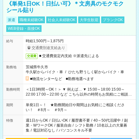
《単発1日OK！日払い可》＊文房具のモクモク
シール貼り
派遣
職種未経験OK
社会人未経験OK
大学生歓迎
ブランクOK
WEB登録・面接OK
時給1,500円～1,875円
給与
交通費別途支給あり
■ 交通費規定内支給 ※派遣先による
交通費
茨城県牛久市
勤務地
牛久駅からバイク・車
/
ひたち野うしく駅からバイク・車
■物流センターなど ■勤務地選べます
＜1日3時間～OK！＞ ▼ 例えば… ▼ 15:00～18:00 15:00～
勤務時間
22:00 17:00～22:00 など こちら以外の時間もお気軽にご相談く
ださい！
単発1日～！ ★勤務開始日や期間はお気軽にご相談くださ
期間
い！ ＃8月～ ＃9月～
週1日からOK
/
日払いOK
/
履歴書不要
/
40～50代活躍中
/
副
特徴
業・WワークOK
/
服装自由
/
シフト勤務
/
10名以上の大量募
集
/
電話対応なし
/
パソコンスキル不要