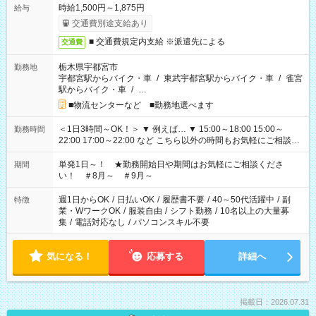
時給1,500円～1,875円
給与
交通費別途支給あり
■ 交通費規定内支給 ※派遣先による
交通費
栃木県宇都宮市
勤務地
宇都宮駅からバイク・車
/
東武宇都宮駅からバイク・車
/
雀宮
駅からバイク・車
/
…
■物流センターなど ■勤務地選べます
＜1日3時間～OK！＞ ▼ 例えば… ▼ 15:00～18:00 15:00～
勤務時間
22:00 17:00～22:00 など こちら以外の時間もお気軽にご相談く
ださい！
単発1日～！ ★勤務開始日や期間はお気軽にご相談くださ
期間
い！ ＃8月～ ＃9月～
週1日からOK
/
日払いOK
/
履歴書不要
/
40～50代活躍中
/
副
特徴
業・WワークOK
/
服装自由
/
シフト勤務
/
10名以上の大量募
集
/
電話対応なし
/
パソコンスキル不要
気になる！
応募する
詳細へ
掲載日：2026.07.31