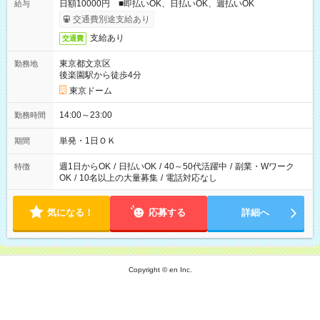
日額10000円 ■即払いOK、日払いOK、週払いOK
給与
交通費別途支給あり
支給あり
交通費
東京都文京区
勤務地
後楽園駅から徒歩4分
東京ドーム
14:00～23:00
勤務時間
単発・1日ＯＫ
期間
週1日からOK
/
日払いOK
/
40～50代活躍中
/
副業・Wワーク
特徴
OK
/
10名以上の大量募集
/
電話対応なし
気になる！
応募する
詳細へ
Copyright © en Inc.