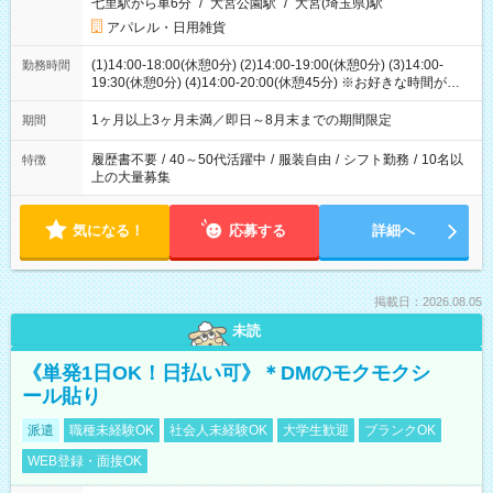
七里駅から車6分
/
大宮公園駅
/
大宮(埼玉県)駅
アパレル・日用雑貨
(1)14:00-18:00(休憩0分) (2)14:00-19:00(休憩0分) (3)14:00-
勤務時間
19:30(休憩0分) (4)14:00-20:00(休憩45分) ※お好きな時間が選べ
ます
1ヶ月以上3ヶ月未満／即日～8月末までの期間限定
期間
履歴書不要
/
40～50代活躍中
/
服装自由
/
シフト勤務
/
10名以
特徴
上の大量募集
気になる！
応募する
詳細へ
掲載日：2026.08.05
未読
《単発1日OK！日払い可》＊DMのモクモクシ
ール貼り
派遣
職種未経験OK
社会人未経験OK
大学生歓迎
ブランクOK
WEB登録・面接OK