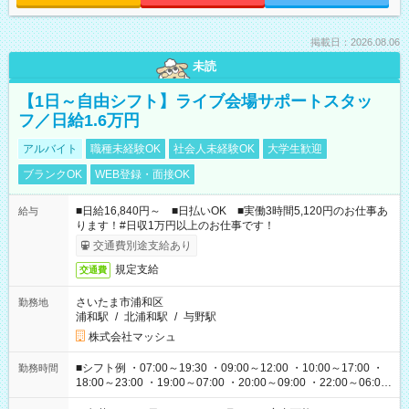
掲載日：2026.08.06
未読
【1日～自由シフト】ライブ会場サポートスタッ
フ／日給1.6万円
アルバイト
職種未経験OK
社会人未経験OK
大学生歓迎
ブランクOK
WEB登録・面接OK
■日給16,840円～ ■日払いOK ■実働3時間5,120円のお仕事あ
給与
ります！#日収1万円以上のお仕事です！
交通費別途支給あり
規定支給
交通費
さいたま市浦和区
勤務地
浦和駅
/
北浦和駅
/
与野駅
株式会社マッシュ
■シフト例 ・07:00～19:30 ・09:00～12:00 ・10:00～17:00 ・
勤務時間
18:00～23:00 ・19:00～07:00 ・20:00～09:00 ・22:00～06:00
etc ★最短で3時間で5,120円のお仕事から 15時間で2万円近く稼