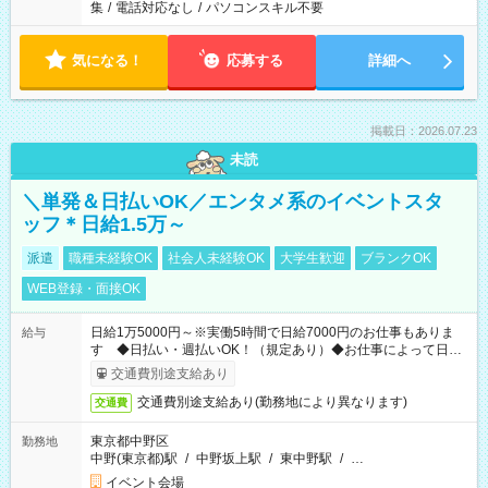
集
/
電話対応なし
/
パソコンスキル不要
気になる！
応募する
詳細へ
掲載日：2026.07.23
未読
＼単発＆日払いOK／エンタメ系のイベントスタ
ッフ＊日給1.5万～
派遣
職種未経験OK
社会人未経験OK
大学生歓迎
ブランクOK
WEB登録・面接OK
日給1万5000円～※実働5時間で日給7000円のお仕事もありま
給与
す ◆日払い・週払いOK！（規定あり）◆お仕事によって日給
も異なります
交通費別途支給あり
交通費別途支給あり(勤務地により異なります)
交通費
東京都中野区
勤務地
中野(東京都)駅
/
中野坂上駅
/
東中野駅
/
…
イベント会場