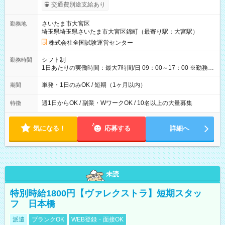
※勤務回数により昇給あり 【即給（前払い）オプションあ
交通費別途支給あり
り！】 希望される場合、勤務から1週間ほどで給与の一部を受け
取れます。 ※手数料418円がかかります。 【過去試験日の収入
さいたま市大宮区
勤務地
例】 ・河合塾模擬試験 8:30～17:30（休憩1時間） 時給1,300円
埼玉県埼玉県さいたま市大宮区錦町（最寄り駅：大宮駅）
×8時間＝日収10,400円＋交通費 ※当日の役割により時給＋100
円の場合あり ・国家試験 7:00～13:30（休憩なし） 時給1,300
株式会社全国試験運営センター
円（役割手当＋100円）×6時間＝日収8,400円＋交通費 【試用期
間】試用期間なし
シフト制
勤務時間
1日あたりの実働時間：最大7時間/日 09：00～17：00 ※勤務時
間は 試験により異なります。
単発・1日のみOK / 短期（1ヶ月以内）
期間
週1日からOK / 副業・WワークOK / 10名以上の大量募集
特徴
気になる！
応募する
詳細へ
未読
特別時給1800円【ヴァレクストラ】短期スタッ
フ 日本橋
派遣
ブランクOK
WEB登録・面接OK