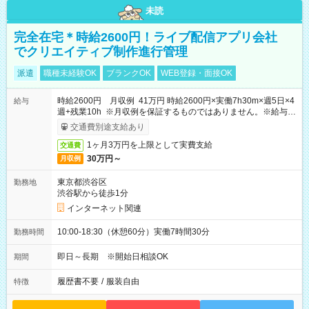
未読
完全在宅＊時給2600円！ライブ配信アプリ会社
でクリエイティブ制作進行管理
派遣
職種未経験OK
ブランクOK
WEB登録・面接OK
時給2600円 月収例 41万円 時給2600円×実働7h30m×週5日×4
給与
週+残業10h ※月収例を保証するものではありません。※給与即
受取りサービス利用可（利用条件有）
交通費別途支給あり
1ヶ月3万円を上限として実費支給
交通費
30万円～
月収例
東京都渋谷区
勤務地
渋谷駅から徒歩1分
インターネット関連
10:00-18:30（休憩60分）実働7時間30分
勤務時間
即日～長期 ※開始日相談OK
期間
履歴書不要
/
服装自由
特徴