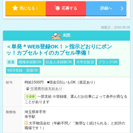
気になる！
応募する
詳細へ
掲載日：2026.08.06
未読
＜単発＊WEB登録OK！＞指示どおりにポン
ッ！カプセルトイのカプセル準備！
派遣
職種未経験OK
社会人未経験OK
大学生歓迎
ブランクOK
WEB登録・面接OK
時給1500円 ■現金日払いもOK（規定あり）
給与
交通費別途支給あり
一部支給 ※登録後、選んだお仕事によって条件が異なる
交通費
ことがあります
埼玉県幸手市
勤務地
幸手駅
大手物流会社（年齢不問／「無理なく続けられる」と好評の
職場です！）