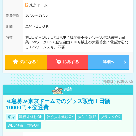
東京ドーム
10:30～19:30
勤務時間
単発・1日ＯＫ
期間
週1日からOK
/
日払いOK
/
履歴書不要
/
40～50代活躍中
/
副
特徴
業・WワークOK
/
服装自由
/
10名以上の大量募集
/
電話対応な
し
/
パソコンスキル不要
気になる！
応募する
詳細へ
掲載日：2026.08.05
未読
≪急募≫東京ドームでのグッズ販売！日額
10000円＋交通費
紹介
職種未経験OK
社会人未経験OK
大学生歓迎
ブランクOK
WEB登録・面接OK