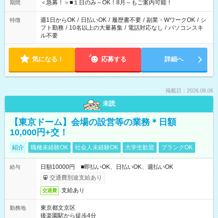
げるお仕事も！ ご希望のお時間に合わせてご紹介！ ※シフトは
＜急募！＞■１日のみ～OK！8月～もご案内可能！
期間
現場によって異なります。 ※勿論、休憩時間はあるのでご安心
ください！
週1日からOK
/
日払いOK
/
履歴書不要
/
副業・WワークOK
/
シ
特徴
フト勤務
/
10名以上の大量募集
/
電話対応なし
/
パソコンスキ
ル不要
気になる！
応募する
詳細へ
掲載日：2026.08.06
未読
【東京ドーム】会場の設営等の業務＊日額
10,000円+交！
紹介
職種未経験OK
社会人未経験OK
大学生歓迎
ブランクOK
日額10000円 ■即払いOK、日払いOK、週払いOK
給与
交通費別途支給あり
支給あり
交通費
東京都文京区
勤務地
後楽園駅から徒歩4分