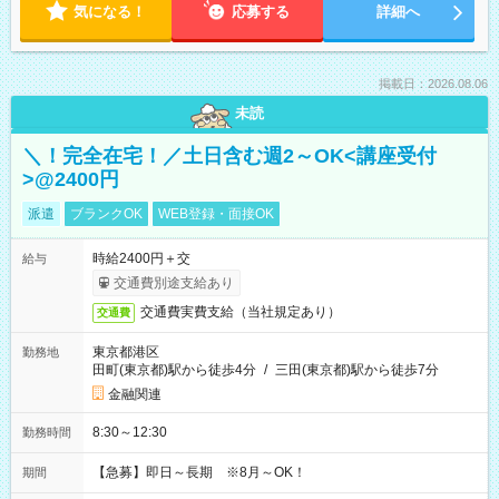
気になる！
応募する
詳細へ
掲載日：2026.08.06
未読
＼！完全在宅！／土日含む週2～OK<講座受付
>@2400円
派遣
ブランクOK
WEB登録・面接OK
時給2400円＋交
給与
交通費別途支給あり
交通費実費支給（当社規定あり）
交通費
東京都港区
勤務地
田町(東京都)駅から徒歩4分
/
三田(東京都)駅から徒歩7分
金融関連
8:30～12:30
勤務時間
【急募】即日～長期 ※8月～OK！
期間