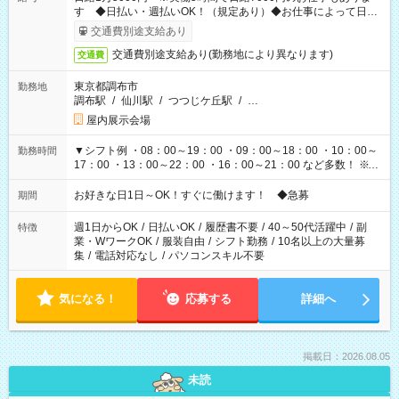
す ◆日払い・週払いOK！（規定あり）◆お仕事によって日給
も異なります
交通費別途支給あり
交通費別途支給あり(勤務地により異なります)
交通費
東京都調布市
勤務地
調布駅
/
仙川駅
/
つつじケ丘駅
/
…
屋内展示会場
▼シフト例 ・08：00～19：00 ・09：00～18：00 ・10：00～
勤務時間
17：00 ・13：00～22：00 ・16：00～21：00 など多数！ ※お
仕事により勤務時間が異なります
お好きな日1日～OK！すぐに働けます！ ◆急募
期間
週1日からOK
/
日払いOK
/
履歴書不要
/
40～50代活躍中
/
副
特徴
業・WワークOK
/
服装自由
/
シフト勤務
/
10名以上の大量募
集
/
電話対応なし
/
パソコンスキル不要
気になる！
応募する
詳細へ
掲載日：2026.08.05
未読