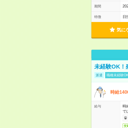
20
期間
日
特徴
気に
未経験OK！
派遣
職種未経験O
時給14
時
給与
で
交