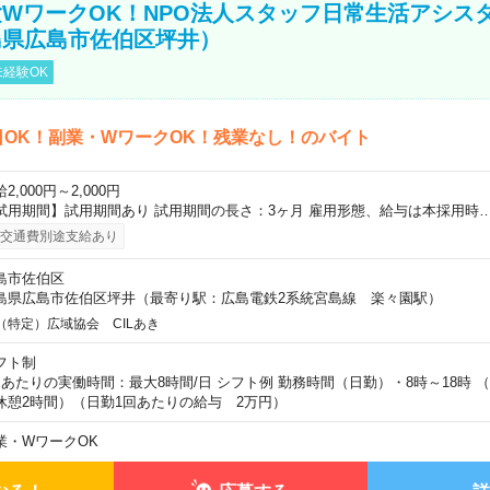
WワークOK！NPO法人スタッフ日常生活アシス
島県広島市佐伯区坪井）
経験OK
日OK！副業・WワークOK！残業なし！のバイト
2,000円～2,000円
試用期間】試用期間あり 試用期間の長さ：3ヶ月 雇用形態、給与は本採用時
交通費別途支給あり
島市佐伯区
島県広島市佐伯区坪井（最寄り駅：広島電鉄2系統宮島線 楽々園駅）
（特定）広域協会 CILあき
フト制
日あたりの実働時間：最大8時間/日 シフト例 勤務時間（日勤）・8時～18時 
休憩2時間）（日勤1回あたりの給与 2万円）
業・WワークOK