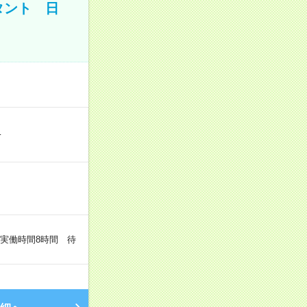
タント 日
…
（実働時間8時間 待