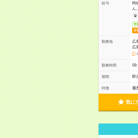
時
給与
ん
交
月
広
勤務地
広
0
勤務時間
即
期間
履
特徴
気に