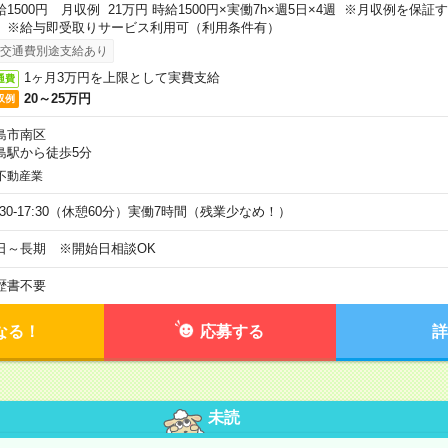
給1500円 月収例 21万円 時給1500円×実働7h×週5日×4週 ※月収例を保
。※給与即受取りサービス利用可（利用条件有）
交通費別途支給あり
1ヶ月3万円を上限として実費支給
通費
20～25万円
収例
島市南区
島駅から徒歩5分
不動産業
9:30-17:30（休憩60分）実働7時間（残業少なめ！）
日～長期 ※開始日相談OK
歴書不要
なる！
応募する
詳
未読