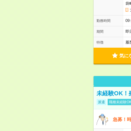
袋
0
勤務時間
即
期間
履
特徴
気に
未経験OK！
派遣
職種未経験O
急募！時