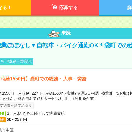
なる！
応募する
詳
未読
残業ほぼなし▼自転車・バイク通勤OK＊袋町での
WEB登録・面接OK
時給1550円】袋町での総務・人事・労務
給1550円 月収例 22万円 時給1550円×実働7h×週5日×4週+残業3h ※月
りません。※給与即受取りサービス利用可（利用条件有）
交通費別途支給あり
1ヶ月3万円を上限として実費支給
通費
20～25万円
収例
島市中区