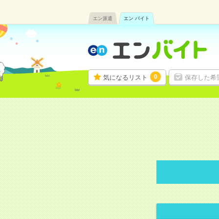
エン派遣
エン バイト
0
気になるリスト
保存した希