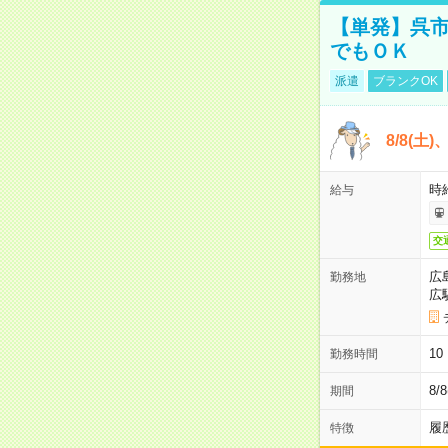
【単発】呉市
でもＯＫ
派遣
ブランクOK
8/8(土
時給
給与
交
広
勤務地
広
1
勤務時間
8/
期間
履
特徴