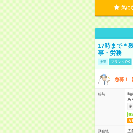
気に
17時まで＊
事・労務
派遣
ブランクOK
急募！【
時
給与
あ
交
月
広
勤務地