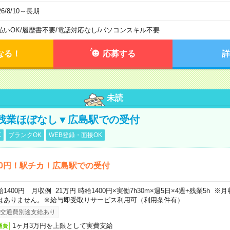
26/8/10～長期
払いOK
/
履歴書不要
/
電話対応なし
/
パソコンスキル不要
なる！
応募する
詳
未読
残業ほぼなし▼広島駅での受付
K
ブランクOK
WEB登録・面接OK
00円！駅チカ！広島駅での受付
給1400円 月収例 21万円 時給1400円×実働7h30m×週5日×4週+残業5h 
はありません。※給与即受取りサービス利用可（利用条件有）
交通費別途支給あり
1ヶ月3万円を上限として実費支給
通費