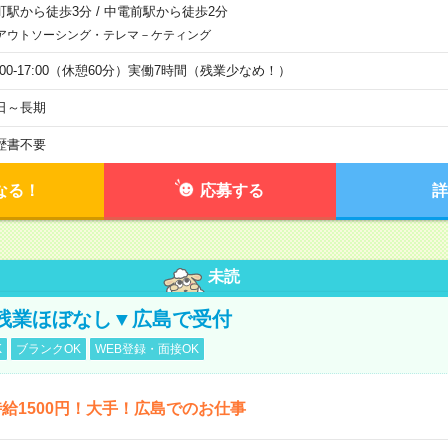
町駅から徒歩3分
/
中電前駅から徒歩2分
アウトソーシング・テレマ－ケティング
9:00-17:00（休憩60分）実働7時間（残業少なめ！）
日～長期
歴書不要
なる！
応募する
詳
未読
残業ほぼなし▼広島で受付
K
ブランクOK
WEB登録・面接OK
給1500円！大手！広島でのお仕事