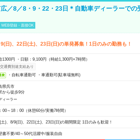
広／8／8・9・22・23日＊自動車ディーラーでの
WEB登録・面接OK
)、9(日)、22日(土)、23日(日)の単発募集！1日のみの勤務も！
1300円 ・日額：9,100円（時給1,300円×7時間）
交通費別途支給あり
・自転車通勤可 ・車通勤可(駐車場無料)
通費
島県呉市
駅から徒歩9分
ディーラー
0：00～18：00（休憩60分/実働7時間）
8(土)、8/9(日)、22日(土)、23日(日)の期間限定 1日のみも歓迎！
歴書不要
/
40～50代活躍中
/
服装自由