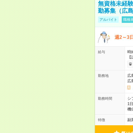
無資格未経験
勤募集（広
アルバイト
職種未
週2～3
時給
給与
【
広
勤務地
広
シ
勤務時間
1
機
副
特徴