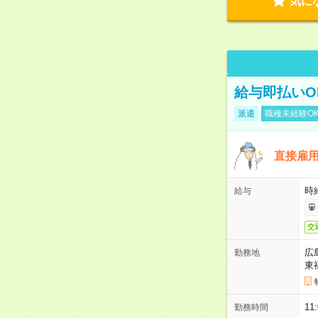
気に
給与即払いO
派遣
職種未経験O
直接雇用
時給
給与
交
広
勤務地
東
1
勤務時間