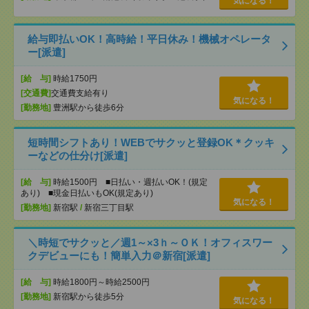
気になる！
給与即払いOK！高時給！平日休み！機械オペレータ
ー[派遣]
[給 与]
時給1750円
[交通費]
交通費支給有り
気になる！
[勤務地]
豊洲駅から徒歩6分
短時間シフトあり！WEBでサクッと登録OK＊クッキ
ーなどの仕分け[派遣]
[給 与]
時給1500円 ■日払い・週払いOK！(規定
あり) ■現金日払いもOK(規定あり)
気になる！
[勤務地]
新宿駅
/
新宿三丁目駅
＼時短でサクッと／週1～×3ｈ～ＯＫ！オフィスワー
クデビューにも！簡単入力＠新宿[派遣]
[給 与]
時給1800円～時給2500円
[勤務地]
新宿駅から徒歩5分
気になる！