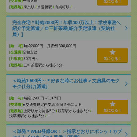
[交通費]
一部支給
気になる！
[勤務地]
東京駅
/
水道橋駅
/
有楽町駅
/
…
完全在宅＊時給2000円！年収400万以上！学校事務＼
紹介予定派遣／＠三軒茶屋[紹介予定派遣（契約社
員）]
[給 与]
時給2000円 月収例 300,000円
[交通費]
全額支給
[月収例]
30万円～
気になる！
[勤務地]
三軒茶屋駅から徒歩6分
＜時給1,500円～＊好きな時にお仕事＞文房具のモク
モク仕分け[派遣]
[給 与]
時給1,500円～1,875円
[交通費]
■ 交通費規定内支給 ※派遣先による
気になる！
[勤務地]
上野駅から徒歩5分
/
浅草駅から徒歩5分
/
浅草橋駅から徒歩5分
/
…
＜単発＊WEB登録OK！＞指示どおりにポンッ！カプ