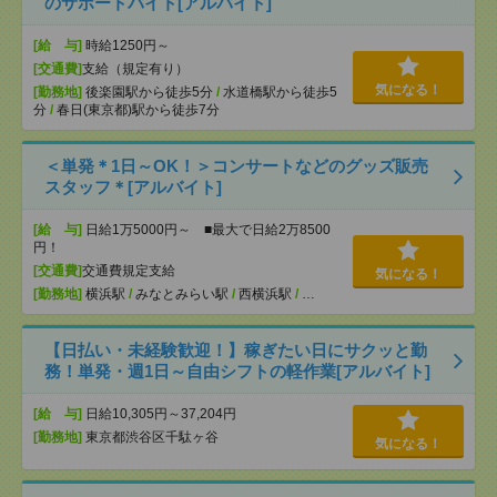
のサポートバイト[アルバイト]
[給 与]
時給1250円～
[交通費]
支給（規定有り）
気になる！
[勤務地]
後楽園駅から徒歩5分
/
水道橋駅から徒歩5
分
/
春日(東京都)駅から徒歩7分
＜単発＊1日～OK！＞コンサートなどのグッズ販売
スタッフ＊[アルバイト]
[給 与]
日給1万5000円～ ■最大で日給2万8500
円！
[交通費]
交通費規定支給
気になる！
[勤務地]
横浜駅
/
みなとみらい駅
/
西横浜駅
/
…
【日払い・未経験歓迎！】稼ぎたい日にサクッと勤
務！単発・週1日～自由シフトの軽作業[アルバイト]
[給 与]
日給10,305円～37,204円
[勤務地]
東京都渋谷区千駄ヶ谷
気になる！