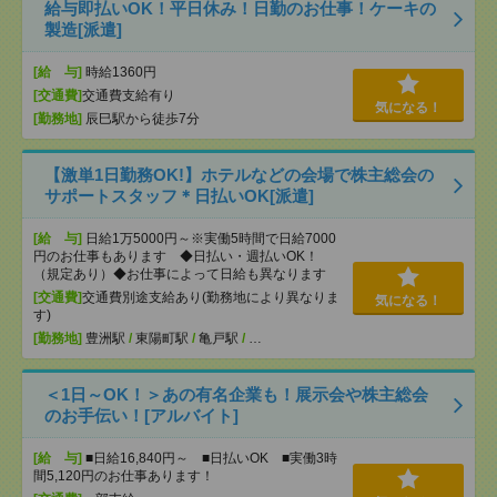
給与即払いOK！平日休み！日勤のお仕事！ケーキの
製造[派遣]
[給 与]
時給1360円
[交通費]
交通費支給有り
気になる！
[勤務地]
辰巳駅から徒歩7分
【激単1日勤務OK!】ホテルなどの会場で株主総会の
サポートスタッフ＊日払いOK[派遣]
[給 与]
日給1万5000円～※実働5時間で日給7000
円のお仕事もあります ◆日払い・週払いOK！
（規定あり）◆お仕事によって日給も異なります
[交通費]
交通費別途支給あり(勤務地により異なりま
気になる！
す)
[勤務地]
豊洲駅
/
東陽町駅
/
亀戸駅
/
…
＜1日～OK！＞あの有名企業も！展示会や株主総会
のお手伝い！[アルバイト]
[給 与]
■日給16,840円～ ■日払いOK ■実働3時
間5,120円のお仕事あります！