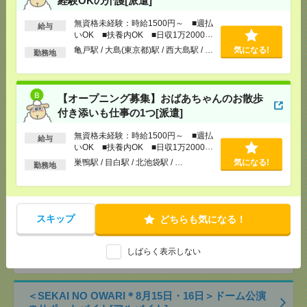
OK ■扶養内OK ■日収1万2000円以上
[交通費]
交通費全額支給
無資格未経験：時給1500円～ ■週払
気になる！
給与
いOK ■扶養内OK ■日収1万2000円
[勤務地]
巣鴨駅
/
目白駅
/
北池袋駅
/
…
以上
亀戸駅 / 大島(東京都)駅 / 西大島駅 / …
気になる!
勤務地
【シフト自由・現金手渡しOK】iPhoneなどスマホの
充電を繋げるだけ！[派遣]
【オープニング募集】おばあちゃんのお散歩
[給 与]
時給1414円～ ▼日払いOK（規定あ
付き添いも仕事の1つ[派遣]
り） ■初勤務手当あり ※規定による
無資格未経験：時給1500円～ ■週払
[勤務地]
新宿駅から徒歩
/
新宿三丁目駅から徒歩
/
気になる！
給与
いOK ■扶養内OK ■日収1万2000円
高田馬場駅から徒歩
/
…
以上
巣鴨駅 / 目白駅 / 北池袋駅 / …
気になる!
勤務地
＜日本を代表するバンド＊サカナクション＞ツアー
公演のサポートバイト＠日本武道館[アルバイト]
スキップ
どちらも気になる！
[給 与]
時給1250円～
[交通費]
支給（規定有り）
気になる！
[勤務地]
九段下駅から徒歩5分
/
竹橋駅から徒歩10
しばらく表示しない
分
/
神保町駅から徒歩15分
/
…
＜SEKAI NO OWARI＊8月15日・16日＞ドーム公演