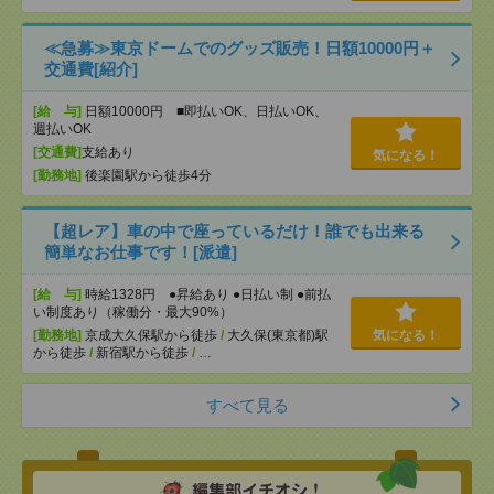
≪急募≫東京ドームでのグッズ販売！日額10000円＋
交通費[紹介]
[給 与]
日額10000円 ■即払いOK、日払いOK、
週払いOK
[交通費]
支給あり
気になる！
[勤務地]
後楽園駅から徒歩4分
【超レア】車の中で座っているだけ！誰でも出来る
簡単なお仕事です！[派遣]
[給 与]
時給1328円 ●昇給あり ●日払い制 ●前払
い制度あり（稼働分・最大90%）
[勤務地]
京成大久保駅から徒歩
/
大久保(東京都)駅
気になる！
から徒歩
/
新宿駅から徒歩
/
…
すべて見る