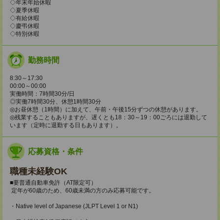
◇年末年始休暇
◇夏季休暇
◇有給休暇
◇慶弔休暇
◇特別休暇
勤務時間
8:30～17:30
00:00～00:00
実働時間：7時間30分/日
◎実働7時間30分、休憩1時間30分
◎お昼休憩（1時間）に加えて、午前・午後15分ずつの休憩があります。
◎残業することもありますが、遅くとも18：30～19：00ごろには退勤して
います（定時に退勤する日もあります）。
応募資格・条件
職種未経験OK
■要普通自動車免許（AT限定可）
定年が60歳のため、60歳未満の方のみ応募可能です。
・Native level of Japanese (JLPT Level 1 or N1)