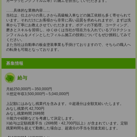
カーラッピングフィルム等）の施工を担当していただきます。
……具体的な業務内容……
当社は、仕上がりの美しさから高級輸入車などの施工依頼も多く寄せられて
います。それだけにお客様から非常に高い品質を求められますが、まずは洗
車から丁寧にお教えさせていただきます。ボディの下処理、コーティング、
磨きとスキルを習得し、ゆくゆくは当社が現在力を入れているプロテクショ
ンフィルムをメインとしたフィルム施工の技術についてもぜひ挑戦してみて
ください。
また当社は自動車の板金塗装事業も手掛けておりますので、そちらの職人へ
の転身も可能となっております。
募集情報
給与
月給250,000円～350,000円
※想定年収3,500,000円～5,040,000円
上記額にはみなし残業代を含みます。※超過分は全額支給いたします。
みなし残業代 42,700円
みなし残業時間 26時間
※能力や経験などを考慮して決定します。
※給与は定額残業手当（26時間・42,700円以上）が含まれています。定額
残業時間を超えて勤務した場合は、超過分の手当を別途支給します。