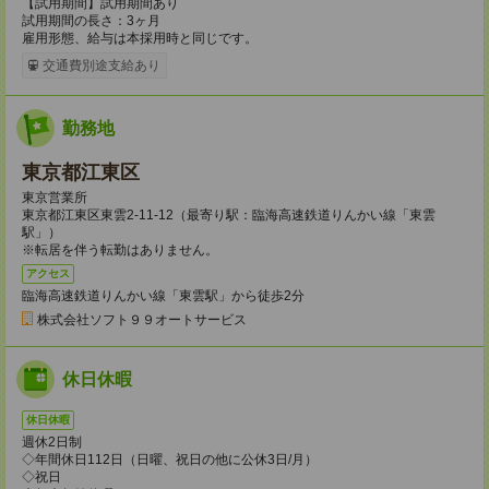
【試用期間】試用期間あり
試用期間の長さ：3ヶ月
雇用形態、給与は本採用時と同じです。
交通費別途支給あり
勤務地
東京都江東区
東京営業所
東京都江東区東雲2-11-12（最寄り駅：臨海高速鉄道りんかい線「東雲
駅」）
※転居を伴う転勤はありません。
アクセス
臨海高速鉄道りんかい線「東雲駅」から徒歩2分
株式会社ソフト９９オートサービス
休日休暇
休日休暇
週休2日制
◇年間休日112日（日曜、祝日の他に公休3日/月）
◇祝日