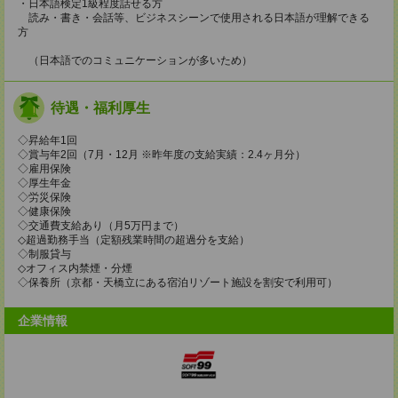
・日本語検定1級程度話せる方
読み・書き・会話等、ビジネスシーンで使用される日本語が理解できる
方
（日本語でのコミュニケーションが多いため）
待遇・福利厚生
◇昇給年1回
◇賞与年2回（7月・12月 ※昨年度の支給実績：2.4ヶ月分）
◇雇用保険
◇厚生年金
◇労災保険
◇健康保険
◇交通費支給あり（月5万円まで）
◇超過勤務手当（定額残業時間の超過分を支給）
◇制服貸与
◇オフィス内禁煙・分煙
◇保養所（京都・天橋立にある宿泊リゾート施設を割安で利用可）
企業情報