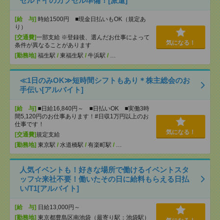
セルトイのカプセル準備！[派遣]
[給 与]
時給1500円 ■現金日払いもOK（規定あ
り）
[交通費]
一部支給 ※登録後、選んだお仕事によって
気になる！
条件が異なることがあります
[勤務地]
福生駅
/
東福生駅
/
牛浜駅
/
…
≪1日のみOK≫短時間シフトもあり＊株主総会のお
手伝い[アルバイト]
[給 与]
■日給16,840円～ ■日払いOK ■実働3時
間5,120円のお仕事あります！#日収1万円以上のお
仕事です！
気になる！
[交通費]
規定支給
[勤務地]
東京駅
/
水道橋駅
/
有楽町駅
/
…
人気イベントも！好きな場所で働けるイベントスタ
ッフ☆来社不要！働いたその日に給料もらえる日払
い/T1[アルバイト]
[給 与]
日給13,000円～
[勤務地]
東京都豊島区南池袋（最寄り駅：池袋駅）