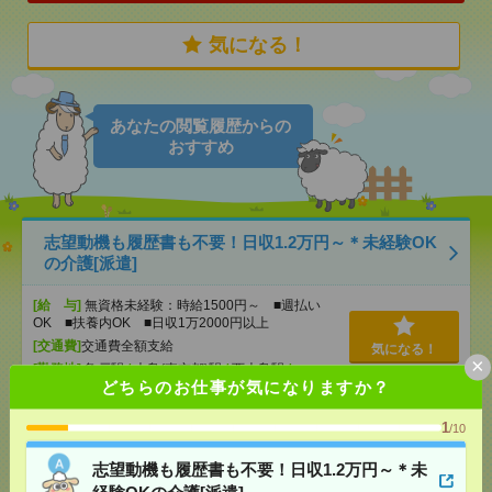
気になる！
あなたの閲覧履歴からの
おすすめ
志望動機も履歴書も不要！日収1.2万円～＊未経験OK
の介護[派遣]
[給 与]
無資格未経験：時給1500円～ ■週払い
OK ■扶養内OK ■日収1万2000円以上
[交通費]
交通費全額支給
気になる！
×
[勤務地]
亀戸駅
/
大島(東京都)駅
/
西大島駅
/
…
どちらのお仕事が気になりますか？
【オープニング募集】おばあちゃんのお散歩付き添
1
/10
いも仕事の1つ[派遣]
志望動機も履歴書も不要！日収1.2万円～＊未
[給 与]
無資格未経験：時給1500円～ ■週払い
経験OKの介護[派遣]