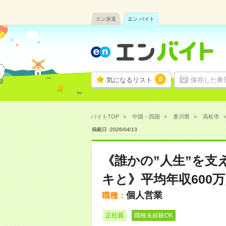
エン派遣
エン バイト
0
気になるリスト
保存した希
バイトTOP
中国・四国
香川県
高松市
掲載日 :
2026
/
04
/
13
《誰かの”人生”を支
キと》平均年収600万／
個人営業
職種：
正社員
職種未経験OK