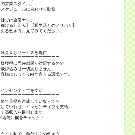
心の営業スタイル」
のスケジュールに合わせて勤務」
当社では全部ナシ。
く稼げる仕組み】【私生活とのメリハリ】
叶える働き方、見てみてください。
保険見直しサービスを提供
￣￣￣￣￣￣￣￣￣￣￣￣￣￣￣
客様獲得は専任部署が対応するので
や飛び込みは一切ありません。
お客様にじっくり向き合える環境です。
でインセンティブを支給
￣￣￣￣￣￣￣￣￣￣￣￣￣￣￣
全体で目標を達成していなくても
成していれば、インセンティブを支給。
じて高収入を目指せます。
《給与》欄をチェック！
スタイム制で、自分中心の働き方