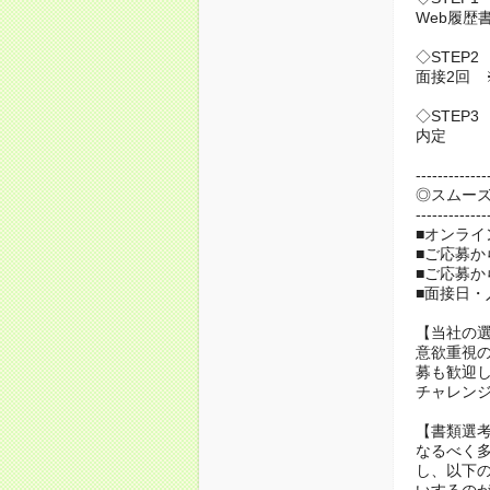
Web履歴
◇STEP2
面接2回
◇STEP3
内定
-------------
◎スムー
-------------
■オンライ
■ご応募か
■ご応募か
■面接日
【当社の
意欲重視
募も歓迎
チャレン
【書類選
なるべく
し、以下の
いするの