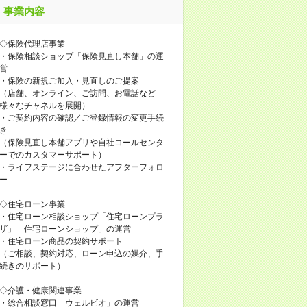
事業内容
◇保険代理店事業
・保険相談ショップ「保険見直し本舗」の運
営
・保険の新規ご加入・見直しのご提案
（店舗、オンライン、ご訪問、お電話など
様々なチャネルを展開）
・ご契約内容の確認／ご登録情報の変更手続
き
（保険見直し本舗アプリや自社コールセンタ
ーでのカスタマーサポート）
・ライフステージに合わせたアフターフォロ
ー
◇住宅ローン事業
・住宅ローン相談ショップ「住宅ローンプラ
ザ」「住宅ローンショップ」の運営
・住宅ローン商品の契約サポート
（ご相談、契約対応、ローン申込の媒介、手
続きのサポート）
◇介護・健康関連事業
・総合相談窓口「ウェルビオ」の運営