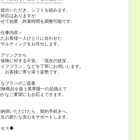
￣￣￣￣￣￣￣￣￣￣￣￣￣￣￣
を提出いただき、シフトを組みます。
番対応はありますが
わせて始業・終業時間を調整可能です。
な仕事内容＞
れたお客様一人ひとりに合わせた
ンサルティングをお任せします。
ヒアリングから
「保険に対する不安」「現在の状況」
ライフプラン」などを丁寧にお伺いします。
は、お客様に寄り添う姿勢です。
リなプランのご提案
保険商品を扱う業界随一の品揃えで、
細かなご要望にもお応えできます。
ご納得いただけたら、契約手続きへ。
人生の新たな安心をサポートします。
ロセス◆