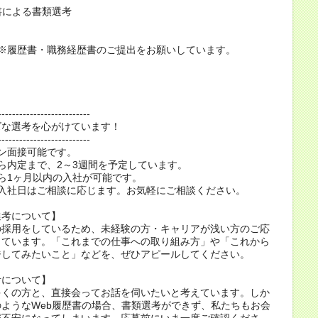
書による書類選考
 ※履歴書・職務経歴書のご提出をお願いしています。
--------------------------
ズな選考を心がけています！
--------------------------
ン面接可能です。
ら内定まで、2～3週間を予定しています。
ら1ヶ月以内の入社が可能です。
・入社日はご相談に応じます。お気軽にご相談ください。
選考について】
の採用をしているため、未経験の方・キャリアが浅い方のご応
しています。「これまでの仕事への取り組み方」や「これから
ジしてみたいこと」などを、ぜひアピールしてください。
考について】
多くの方と、直接会ってお話を伺いたいと考えています。しか
ようなWeb履歴書の場合、書類選考ができず、私たちもお会
が不安になってしまいます。応募前にいま一度ご確認くださ