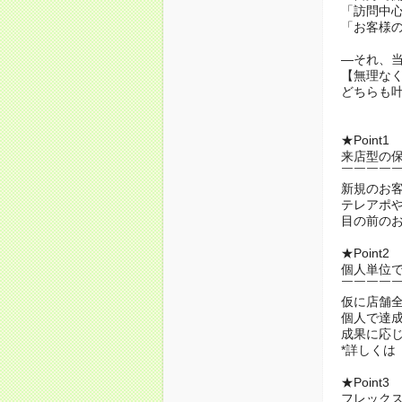
「訪問中
「お客様
―それ、
【無理な
どちらも
★Point1
来店型の
￣￣￣￣
新規のお
テレアポ
目の前の
★Point2
個人単位
￣￣￣￣
仮に店舗
個人で達
成果に応
*詳しくは
★Point3
フレック