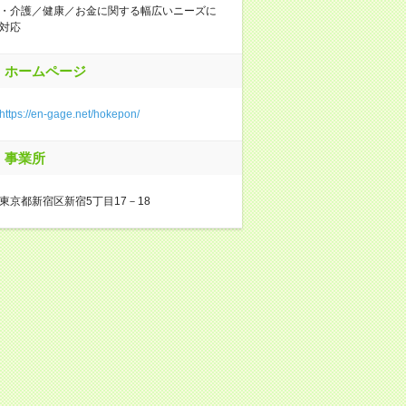
・介護／健康／お金に関する幅広いニーズに
対応
ホームページ
https://en-gage.net/hokepon/
事業所
東京都新宿区新宿5丁目17－18