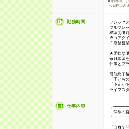
■有給休暇（
└5日以上の
勤務時間
フレック
フルフレ
標準労働時
※コアタ
※店舗営
★柔軟な
毎月希望
仕事とプ
研修終了
「子ども
「予定が
ライフス
仕事内容
╭━━━
保険の営
╰━━━
「自身で