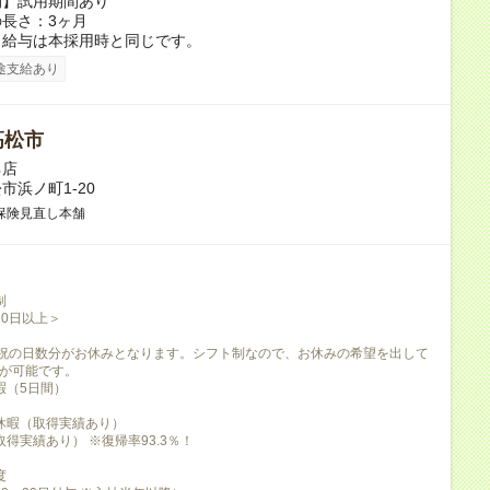
間】試用期間あり
長さ：3ヶ月
、給与は本採用時と同じです。
途支給あり
高松市
ネ店
市浜ノ町1-20
保険見直し本舗
制
20日以上＞
）
祝の日数分がお休みとなります。シフト制なので、お休みの希望を出して
が可能です。
暇（5日間）
休暇（取得実績あり）
得実績あり） ※復帰率93.3％！
度