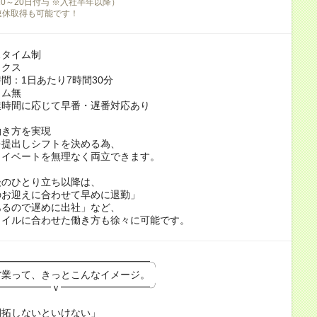
10～20日付与 ※入社半年以降）
連休取得も可能です！
スタイム制
ックス
間：1日あたり7時間30分
イム無
業時間に応じて早番・遅番対応あり
働き方を実現
を提出しシフトを決める為、
ライベートを無理なく両立できます。
後のひとり立ち以降は、
のお迎えに合わせて早めに退勤」
あるので遅めに出社」など、
タイルに合わせた働き方も徐々に可能です。
━━━━━━━━━━━━━━━━╮
業って、きっとこんなイメージ。
━━━━━━ｖ━━━━━━━━━╯
開拓しないといけない」