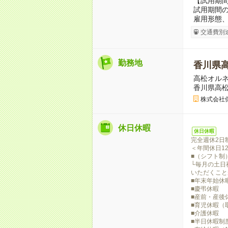
【試用期
試用期間の
雇用形態
交通費別
勤務地
香川県
高松オル
香川県高松
株式会社
休日休暇
休日休暇
完全週休2日
＜年間休日1
■（シフト制
└毎月の土日
いただくこと
■年末年始休
■慶弔休暇
■産前・産後
■育児休暇（取
■介護休暇
■半日休暇制