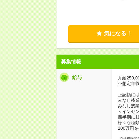
気になる！
募集情報
給与
月給250,
※想定年収3,
上記額に
みなし残業代
みなし残業
＜インセ
四半期に
様々な種
200万円