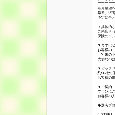
￣￣￣￣
毎月希望
早番、遅
予定に合
＜具体的
ご来店さ
保険のコ
▼まずは
お客様の
「将来の
大切なの
▼ピッタ
約50社の
お客様の
▼ご契約
プランに
お客様の
◆選考プ
◇STEP1