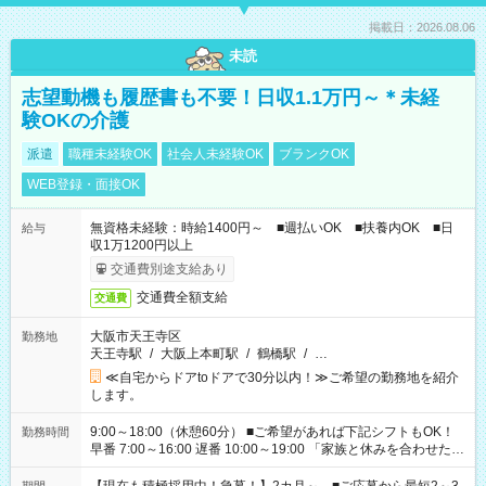
掲載日：2026.08.06
未読
志望動機も履歴書も不要！日収1.1万円～＊未経
験OKの介護
派遣
職種未経験OK
社会人未経験OK
ブランクOK
WEB登録・面接OK
無資格未経験：時給1400円～ ■週払いOK ■扶養内OK ■日
給与
収1万1200円以上
交通費別途支給あり
交通費全額支給
交通費
大阪市天王寺区
勤務地
天王寺駅
/
大阪上本町駅
/
鶴橋駅
/
…
≪自宅からドアtoドアで30分以内！≫ご希望の勤務地を紹介
します。
9:00～18:00（休憩60分） ■ご希望があれば下記シフトもOK！
勤務時間
早番 7:00～16:00 遅番 10:00～19:00 「家族と休みを合わせた
い」 「余裕を持って夕飯の準備がしたい」 「できれば残業はし
たくない」 など、ご希望を教えてくださいね。 ※Wワーク希望