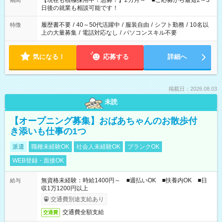
【現在も積極採用中！急募！】2カ月～ ■ご応募から最短2～3
期間
の方へ 今ご覧のお仕事で希望する勤務時間と、もう1つのお仕事
日後の就業も相談可能です！
の勤務時間。 合計で週40時間を超える場合は応募できません。
履歴書不要
/
40～50代活躍中
/
服装自由
/
シフト勤務
/
10名以
特徴
上の大量募集
/
電話対応なし
/
パソコンスキル不要
気になる！
応募する
詳細へ
掲載日：2026.08.03
未読
【オープニング募集】おばあちゃんのお散歩付
き添いも仕事の1つ
派遣
職種未経験OK
社会人未経験OK
ブランクOK
WEB登録・面接OK
無資格未経験：時給1400円～ ■週払いOK ■扶養内OK ■日
給与
収1万1200円以上
交通費別途支給あり
交通費全額支給
交通費