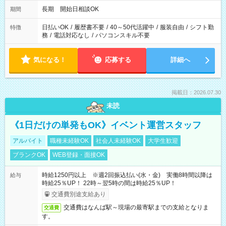
長期 開始日相談OK
期間
日払いOK
/
履歴書不要
/
40～50代活躍中
/
服装自由
/
シフト勤
特徴
務
/
電話対応なし
/
パソコンスキル不要
気になる！
応募する
詳細へ
掲載日：2026.07.30
未読
《1日だけの単発もOK》イベント運営スタッフ
アルバイト
職種未経験OK
社会人未経験OK
大学生歓迎
ブランクOK
WEB登録・面接OK
時給1250円以上 ※週2回振込払い(水・金) 実働8時間以降は
給与
時給25％UP！ 22時～翌5時の間は時給25％UP！
交通費別途支給あり
交通費はなんば駅～現場の最寄駅までの支給となりま
交通費
す。