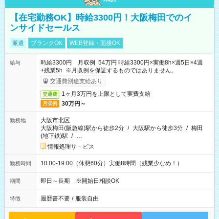
【在宅勤務OK】時給3300円！大阪梅田でのイ
ンサイドセールス
派遣
ブランクOK
WEB登録・面接OK
時給3300円 月収例 54万円 時給3300円×実働8h×週5日×4週
給与
+残業5h ※月収例を保証するものではありません。
交通費別途支給あり
1ヶ月3万円を上限として実費支給
交通費
30万円～
月収例
大阪市北区
勤務地
大阪梅田(阪急線)駅から徒歩2分
/
大阪駅から徒歩3分
/
梅田
(地下鉄)駅
/
…
情報処理サ－ビス
10:00-19:00（休憩60分）実働8時間（残業少なめ！）
勤務時間
即日～長期 ※開始日相談OK
期間
履歴書不要
/
服装自由
特徴