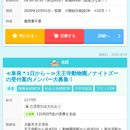
09:30-18:30（休憩60分）実働8時間（残業少なめ！）
勤務時間
2026年10月01日～長期 ※開始日相談OK ※10月～！
期間
履歴書不要
特徴
気になる！
応募する
詳細へ
掲載日：2026.08.04
未読
≪単発＊1日から～≫天王寺動物園／ナイトズー
の受付案内メンバー大募集！
派遣
職種未経験OK
社会人未経験OK
大学生歓迎
ブランクOK
1177円
給与
交通費別途支給あり
1日450円迄の実費を支給
交通費
大阪市天王寺区
勤務地
天王寺駅から徒歩5分
/
動物園前駅から徒歩5分
/
新今宮駅か