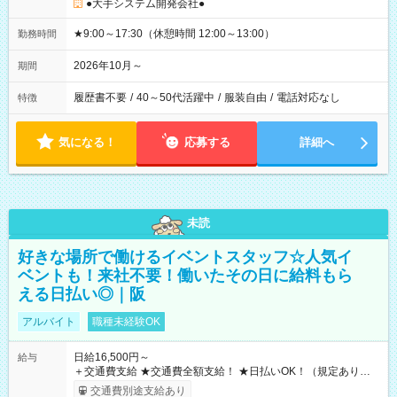
●大手システム開発会社●
★9:00～17:30（休憩時間 12:00～13:00）
勤務時間
2026年10月～
期間
履歴書不要
/
40～50代活躍中
/
服装自由
/
電話対応なし
特徴
気になる！
応募する
詳細へ
未読
好きな場所で働けるイベントスタッフ☆人気イ
ベントも！来社不要！働いたその日に給料もら
える日払い◎｜阪
アルバイト
職種未経験OK
日給16,500円～
給与
＋交通費支給 ★交通費全額支給！ ★日払いOK！（規定あり） ┗
働いたその日に現金GET♪ お仕事後はコンビニATMから 日払
交通費別途支給あり