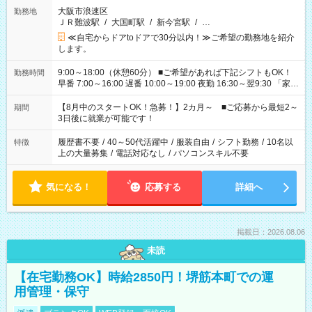
大阪市浪速区
勤務地
ＪＲ難波駅
/
大国町駅
/
新今宮駅
/
…
≪自宅からドアtoドアで30分以内！≫ご希望の勤務地を紹介
します。
9:00～18:00（休憩60分） ■ご希望があれば下記シフトもOK！
勤務時間
早番 7:00～16:00 遅番 10:00～19:00 夜勤 16:30～翌9:30 「家族
と休みを合わせたい」 「余裕を持って夕飯の準備がしたい」
「できれば残業はしたくない」 など、ご希望を教えてください
【8月中のスタートOK！急募！】2カ月～ ■ご応募から最短2～
期間
ね。 ※Wワーク希望の方へ 今ご覧のお仕事で希望する勤務時間
3日後に就業が可能です！
と、もう1つのお仕事の勤務時間。 合計で週40時間を超える場
合は応募できません。
履歴書不要
/
40～50代活躍中
/
服装自由
/
シフト勤務
/
10名以
特徴
上の大量募集
/
電話対応なし
/
パソコンスキル不要
気になる！
応募する
詳細へ
掲載日：2026.08.06
未読
【在宅勤務OK】時給2850円！堺筋本町での運
用管理・保守