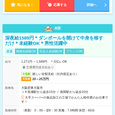
気になる！
応募する
詳細へ
未読
深夜給1589円＊ダンボールを開けて中身を移す
だけ＊未経験OK＊男性活躍中
派遣
職種未経験OK
社会人未経験OK
ブランクOK
1,271円 ～1,589円 ＊日払いOK
給与
交通費別途支給あり
嬉しい全額支給（社内規定あり）
交通費
20～25万円
月収例
大阪府東大阪市
勤務地
ＪＲ長瀬駅から徒歩15分
/
南巽駅から徒歩10分
大手スーパーの食品加工の工場でかんたん軽作業のお仕事で
す！
〈夜勤〉 0：00～翌8：30 実働：7.5時間 休憩：60分
勤務時間