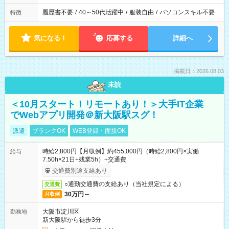
履歴書不要
/
40～50代活躍中
/
服装自由
/
パソコンスキル不要
特徴
気になる！
応募する
詳細へ
掲載日：2026.08.03
未読
＜10月スタート！リモートあり！＞大手IT企業
でWebアプリ開発＠新大阪駅スグ！
派遣
ブランクOK
WEB登録・面接OK
時給2,800円【月収例】約455,000円（時給2,800円×実働
給与
7.50h×21日+残業5h）+交通費
交通費別途支給あり
○通勤交通費の支給あり（当社規定による）
交通費
30万円～
月収例
大阪市淀川区
勤務地
新大阪駅から徒歩3分