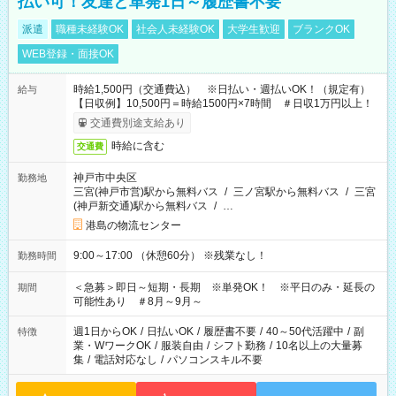
払い可！友達と単発1日～履歴書不要
派遣
職種未経験OK
社会人未経験OK
大学生歓迎
ブランクOK
WEB登録・面接OK
時給1,500円（交通費込） ※日払い・週払いOK！（規定有）
給与
【日収例】10,500円＝時給1500円×7時間 ＃日収1万円以上！
交通費別途支給あり
時給に含む
交通費
神戸市中央区
勤務地
三宮(神戸市営)駅から無料バス
/
三ノ宮駅から無料バス
/
三宮
(神戸新交通)駅から無料バス
/
…
港島の物流センター
9:00～17:00 （休憩60分） ※残業なし！
勤務時間
＜急募＞即日～短期・長期 ※単発OK！ ※平日のみ・延長の
期間
可能性あり ＃8月～9月～
週1日からOK
/
日払いOK
/
履歴書不要
/
40～50代活躍中
/
副
特徴
業・WワークOK
/
服装自由
/
シフト勤務
/
10名以上の大量募
集
/
電話対応なし
/
パソコンスキル不要