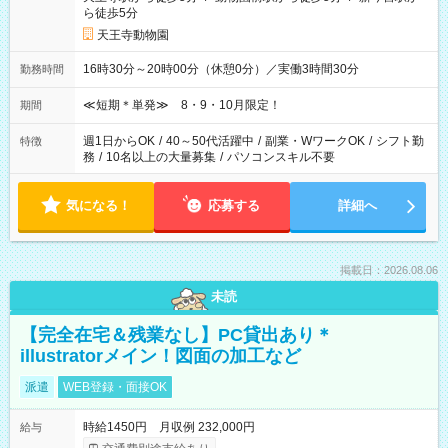
ら徒歩5分
天王寺動物園
16時30分～20時00分（休憩0分）／実働3時間30分
勤務時間
≪短期＊単発≫ 8・9・10月限定！
期間
週1日からOK
/
40～50代活躍中
/
副業・WワークOK
/
シフト勤
特徴
務
/
10名以上の大量募集
/
パソコンスキル不要
気になる！
応募する
詳細へ
掲載日：2026.08.06
未読
【完全在宅＆残業なし】PC貸出あり＊
illustratorメイン！図面の加工など
派遣
WEB登録・面接OK
時給1450円 月収例 232,000円
給与