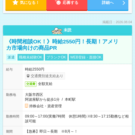
気になる！
応募する
詳細へ
掲載日：2026.08.04
未読
《時間相談OK！》時給2550円！長期！アメリ
カ市場向けの商品PR
派遣
職種未経験OK
ブランクOK
WEB登録・面接OK
時給2550円
給与
交通費別途支給あり
全額支給
交通費
大阪市西区
勤務地
阿波座駅から徒歩1分
/
本町駅
持株会社・資産管理
09:00～17:00(実働7時間 休憩1時間) ※8:30～17:15勤務など相
勤務時間
談可能
【急募】即日～長期 ※8月～！
期間