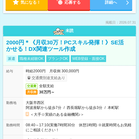
気になる！
応募する
詳細へ
掲載日：2026.07.31
未読
2000円＊《月収30万！PCスキル発揮！》SE活
かせる！DX関連ツール作成
派遣
職種未経験OK
ブランクOK
WEB登録・面接OK
時給2000円 月収例 300,000円
給与
交通費別途支給あり
全額支給
交通費
30万円～
月収例
大阪市西区
勤務地
阿波座駅から徒歩7分
/
西長堀駅から徒歩3分
/
本町駅
＜大手☆実績のある金融機関♪＞
08:40～17:10(実働7時間30分 休憩1時間) ※就業時間もお気軽
勤務時間
にご相談ください！