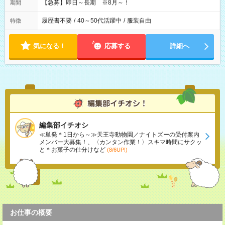
【急募】即日～長期 ※8月～！
期間
履歴書不要
/
40～50代活躍中
/
服装自由
特徴
気になる！
応募する
詳細へ
編集部イチオシ
≪単発＊1日から～≫天王寺動物園／ナイトズーの受付案内
メンバー大募集！、〈カンタン作業！〉スキマ時間にサクッ
と＊お菓子の仕分けなど
(8/6UP!)
お仕事の概要