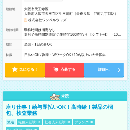
い分を引き落とせます！ 【試用期間】試用期間なし
大阪市天王寺区
勤務地
大阪府大阪市天王寺区生玉前町（最寄り駅：谷町九丁目駅）
株式会社ワンベルウッズ
勤務時間は指定なし
勤務時間
変形労働時間制 想定労働時間160時間/月 【シフト例】 ・10：
00～20：00
単発・1日のみOK
期間
日払いOK / 副業・WワークOK / 10名以上の大量募集
特徴
気になる！
応募する
詳細へ
未読
座り仕事！給与即払いOK！高時給！製品の梱
包、検査業務
派遣
職種未経験OK
社会人未経験OK
ブランクOK