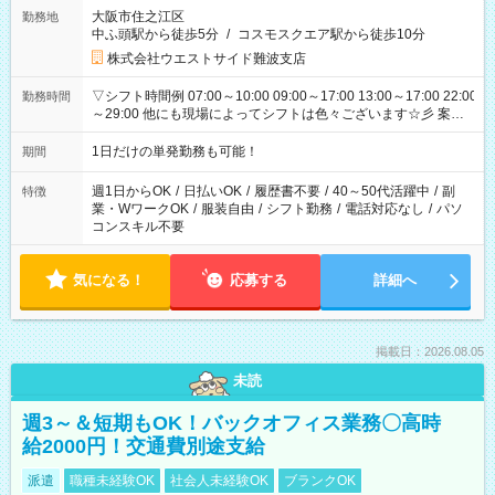
大阪市住之江区
勤務地
中ふ頭駅から徒歩5分
/
コスモスクエア駅から徒歩10分
株式会社ウエストサイド難波支店
▽シフト時間例 07:00～10:00 09:00～17:00 13:00～17:00 22:00
勤務時間
～29:00 他にも現場によってシフトは色々ございます☆彡 案件
次第では午前中で終わるお仕事も...！
1日だけの単発勤務も可能！
期間
週1日からOK
/
日払いOK
/
履歴書不要
/
40～50代活躍中
/
副
特徴
業・WワークOK
/
服装自由
/
シフト勤務
/
電話対応なし
/
パソ
コンスキル不要
気になる！
応募する
詳細へ
掲載日：2026.08.05
未読
週3～＆短期もOK！バックオフィス業務〇高時
給2000円！交通費別途支給
派遣
職種未経験OK
社会人未経験OK
ブランクOK