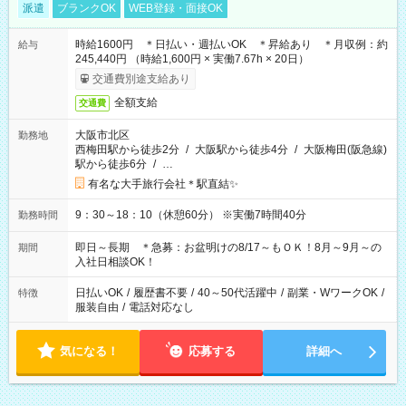
派遣
ブランクOK
WEB登録・面接OK
時給1600円 ＊日払い・週払いOK ＊昇給あり ＊月収例：約
給与
245,440円 （時給1,600円 × 実働7.67h × 20日）
交通費別途支給あり
全額支給
交通費
大阪市北区
勤務地
西梅田駅から徒歩2分
/
大阪駅から徒歩4分
/
大阪梅田(阪急線)
駅から徒歩6分
/
…
有名な大手旅行会社＊駅直結✨
9：30～18：10（休憩60分） ※実働7時間40分
勤務時間
即日～長期 ＊急募：お盆明けの8/17～もＯＫ！8月～9月～の
期間
入社日相談OK！
日払いOK
/
履歴書不要
/
40～50代活躍中
/
副業・WワークOK
/
特徴
服装自由
/
電話対応なし
気になる！
応募する
詳細へ