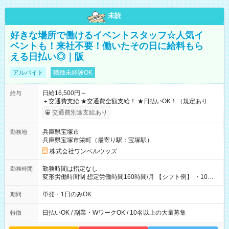
未読
好きな場所で働けるイベントスタッフ☆人気イ
ベントも！来社不要！働いたその日に給料もら
える日払い◎｜阪
アルバイト
職種未経験OK
日給16,500円～
給与
＋交通費支給 ★交通費全額支給！ ★日払いOK！（規定あり） ┗
働いたその日に現金GET♪ お仕事後はコンビニATMから 日払
交通費別途支給あり
い分を引き落とせます！ 【試用期間】試用期間なし
兵庫県宝塚市
勤務地
兵庫県宝塚市栄町（最寄り駅：宝塚駅）
株式会社ワンベルウッズ
勤務時間は指定なし
勤務時間
変形労働時間制 想定労働時間160時間/月 【シフト例】 ・10：
00～20：00
単発・1日のみOK
期間
日払いOK / 副業・WワークOK / 10名以上の大量募集
特徴