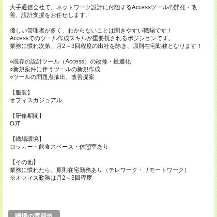
大手通信会社で、ネットワーク設計に付随するAccessツールの開発・改
善、設計支援をお任せします。
優しい管理者が多く、わからないことは聞きやすい職場です！
Accessでのツール作成スキルが重要視されるポジションです。
業務に慣れ次第、月2～3回程度の出社を除き、原則在宅勤務となります！
○既存の設計ツール（Access）の改修・最適化
○新規案件に伴うツールの新規作成
○ツールの問題点抽出、改善提案
【服装】
オフィスカジュアル
【研修期間】
OJT
【職場環境】
ロッカー・飲食スペース・休憩室あり
【その他】
業務に慣れたら、原則在宅勤務あり（テレワーク・リモートワーク）
※オフィス勤務は月2～3回程度
職場の雰囲気