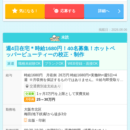
気になる！
応募する
詳細へ
掲載日：2026.08.06
未読
週4日在宅＊時給1680円！40名募集！ホットペ
ッパービューティーの校正・制作
派遣
職種未経験OK
ブランクOK
WEB登録・面接OK
時給1680円 月収例 26万円 時給1680円×実働8h×週5日×4
給与
週 ※月収例を保証するものではありません。※給与即受取りサ
ービス利用可（利用条件有）
交通費別途支給あり
1ヶ月3万円を上限として実費支給
交通費
25～30万円
月収例
大阪市北区
勤務地
梅田(地下鉄)駅から徒歩3分
出版・印刷