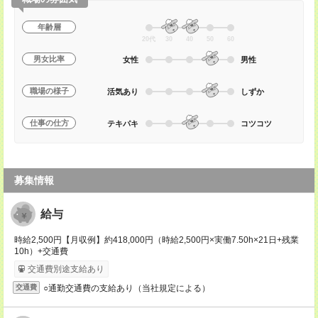
年齢層
20代
30
40
50
60
男女比率
女性
男性
職場の様子
活気あり
しずか
仕事の仕方
テキパキ
コツコツ
募集情報
給与
時給2,500円【月収例】約418,000円（時給2,500円×実働7.50h×21日+残業
10h）+交通費
交通費別途支給あり
○通勤交通費の支給あり（当社規定による）
交通費