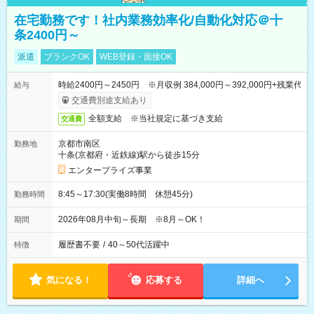
在宅勤務です！社内業務効率化/自動化対応＠十
条2400円～
派遣
ブランクOK
WEB登録・面接OK
時給2400円～2450円 ※月収例 384,000円～392,000円+残業代
給与
交通費別途支給あり
全額支給 ※当社規定に基づき支給
交通費
京都市南区
勤務地
十条(京都府・近鉄線)駅から徒歩15分
エンタープライズ事業
8:45～17:30(実働8時間 休憩45分)
勤務時間
2026年08月中旬～長期 ※8月～OK！
期間
履歴書不要
/
40～50代活躍中
特徴
気になる！
応募する
詳細へ