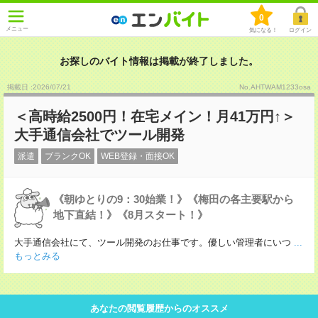
0
メニュー
気になる！
ログイン
お探しのバイト情報は掲載が終了しました。
掲載日 :2026
/
07
/
21
No.AHTWAM1233osa
＜高時給2500円！在宅メイン！月41万円↑＞
大手通信会社でツール開発
派遣
ブランクOK
WEB登録・面接OK
《朝ゆとりの9：30始業！》《梅田の各主要駅から
地下直結！》《8月スタート！》
大手通信会社にて、ツール開発のお仕事です。優しい管理者にいつ
...
もっとみる
あなたの閲覧履歴からのオススメ