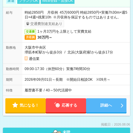
派遣
ブランクOK
WEB登録・面接OK
時給2850円 月収例 45万6000円 時給2850円×実働7h30m×週5
給与
日×4週+残業10h ※月収例を保証するものではありません。
交通費別途支給あり
1ヶ月3万円を上限として実費支給
交通費
30万円～
月収例
大阪市中央区
勤務地
堺筋本町駅から徒歩3分
/
北浜(大阪府)駅から徒歩17分
通信業
09:00-17:30（休憩60分）実働7時間30分
勤務時間
2026年09月01日～長期 ※開始日相談OK ※09月～
期間
履歴書不要
/
40～50代活躍中
特徴
気になる！
応募する
詳細へ
掲載日：2026.08.06
未読