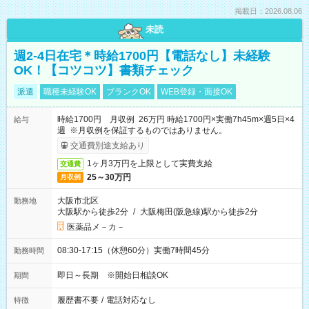
掲載日：2026.08.06
未読
週2-4日在宅＊時給1700円【電話なし】未経験
OK！【コツコツ】書類チェック
派遣
職種未経験OK
ブランクOK
WEB登録・面接OK
時給1700円 月収例 26万円 時給1700円×実働7h45m×週5日×4
給与
週 ※月収例を保証するものではありません。
交通費別途支給あり
1ヶ月3万円を上限として実費支給
交通費
25～30万円
月収例
大阪市北区
勤務地
大阪駅から徒歩2分
/
大阪梅田(阪急線)駅から徒歩2分
医薬品メ－カ－
08:30-17:15（休憩60分）実働7時間45分
勤務時間
即日～長期 ※開始日相談OK
期間
履歴書不要
/
電話対応なし
特徴