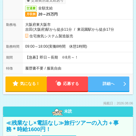
交通費別途支給あり
全額支給
交通費
20～25万円
月収例
大阪府東大阪市
勤務地
吉田(大阪府)駅から徒歩11分
/
東花園駅から徒歩17分
住宅換気システム製造販売
09:00～18:00(実働8時間 休憩1時間)
勤務時間
【急募】即日～長期 ※8月～！
期間
履歴書不要
/
服装自由
特徴
気になる！
応募する
詳細へ
掲載日：2026.08.06
未読
≪残業なし×電話なし≫旅行ツアーの入力＋事
務＊時給1600円！