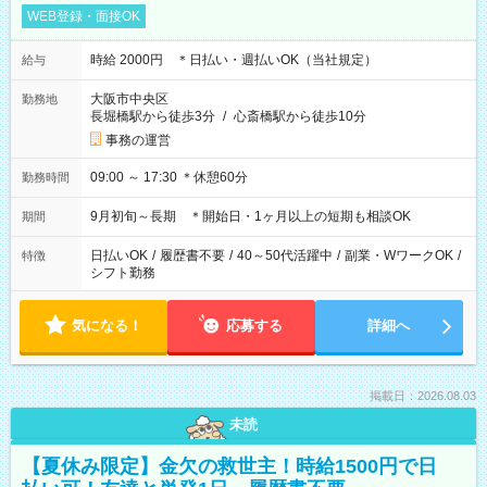
WEB登録・面接OK
時給 2000円 ＊日払い・週払いOK（当社規定）
給与
大阪市中央区
勤務地
長堀橋駅から徒歩3分
/
心斎橋駅から徒歩10分
事務の運営
09:00 ～ 17:30 ＊休憩60分
勤務時間
9月初旬～長期 ＊開始日・1ヶ月以上の短期も相談OK
期間
日払いOK
/
履歴書不要
/
40～50代活躍中
/
副業・WワークOK
/
特徴
シフト勤務
気になる！
応募する
詳細へ
掲載日：2026.08.03
未読
【夏休み限定】金欠の救世主！時給1500円で日