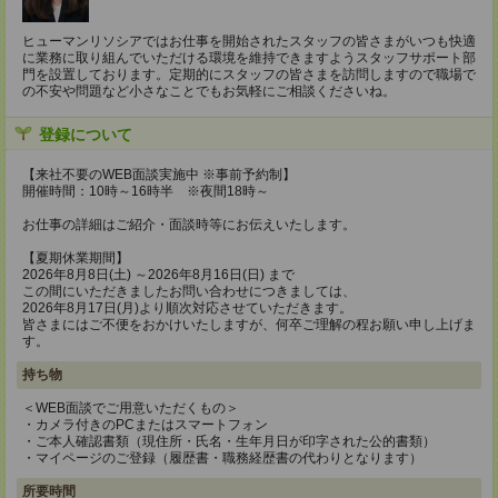
ヒューマンリソシアではお仕事を開始されたスタッフの皆さまがいつも快適
に業務に取り組んでいただける環境を維持できますようスタッフサポート部
門を設置しております。定期的にスタッフの皆さまを訪問しますので職場で
の不安や問題など小さなことでもお気軽にご相談くださいね。
登録について
【来社不要のWEB面談実施中 ※事前予約制】
開催時間：10時～16時半 ※夜間18時～
お仕事の詳細はご紹介・面談時等にお伝えいたします。
【夏期休業期間】
2026年8月8日(土) ～2026年8月16日(日) まで
この間にいただきましたお問い合わせにつきましては、
2026年8月17日(月)より順次対応させていただきます。
皆さまにはご不便をおかけいたしますが、何卒ご理解の程お願い申し上げま
す。
持ち物
＜WEB面談でご用意いただくもの＞
・カメラ付きのPCまたはスマートフォン
・ご本人確認書類（現住所・氏名・生年月日が印字された公的書類）
・マイページのご登録（履歴書・職務経歴書の代わりとなります）
所要時間