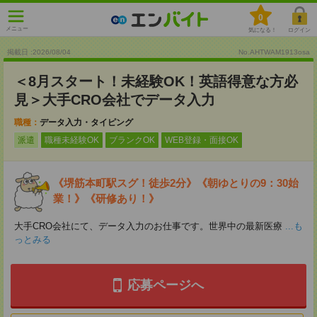
0
メニュー
気になる！
ログイン
掲載日 :2026
/
08
/
04
No.AHTWAM1913osa
＜8月スタート！未経験OK！英語得意な方必
見＞大手CRO会社でデータ入力
職種：
データ入力・タイピング
派遣
職種未経験OK
ブランクOK
WEB登録・面接OK
《堺筋本町駅スグ！徒歩2分》《朝ゆとりの9：30始
業！》《研修あり！》
大手CRO会社にて、データ入力のお仕事です。世界中の最新医療
...も
っとみる
応募ページへ