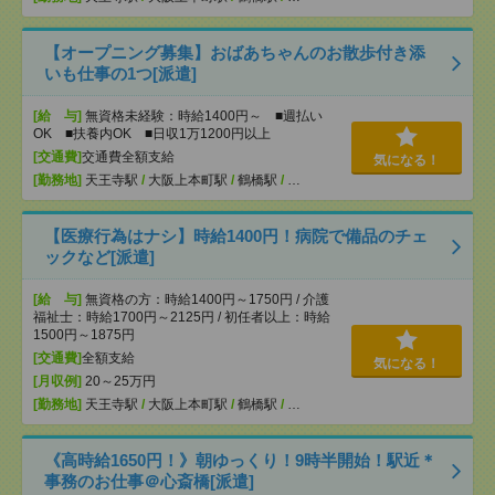
【オープニング募集】おばあちゃんのお散歩付き添
いも仕事の1つ[派遣]
[給 与]
無資格未経験：時給1400円～ ■週払い
OK ■扶養内OK ■日収1万1200円以上
[交通費]
交通費全額支給
気になる！
[勤務地]
天王寺駅
/
大阪上本町駅
/
鶴橋駅
/
…
【医療行為はナシ】時給1400円！病院で備品のチェ
ックなど[派遣]
[給 与]
無資格の方：時給1400円～1750円 / 介護
福祉士：時給1700円～2125円 / 初任者以上：時給
1500円～1875円
[交通費]
全額支給
気になる！
[月収例]
20～25万円
[勤務地]
天王寺駅
/
大阪上本町駅
/
鶴橋駅
/
…
《高時給1650円！》朝ゆっくり！9時半開始！駅近＊
事務のお仕事＠心斎橋[派遣]