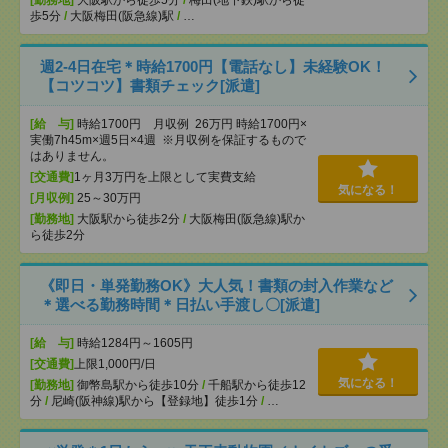
[勤務地]
大阪駅から徒歩5分
/
梅田(地下鉄)駅から徒
歩5分
/
大阪梅田(阪急線)駅
/
…
週2-4日在宅＊時給1700円【電話なし】未経験OK！
【コツコツ】書類チェック[派遣]
[給 与]
時給1700円 月収例 26万円 時給1700円×
実働7h45m×週5日×4週 ※月収例を保証するもので
はありません。
[交通費]
1ヶ月3万円を上限として実費支給
気になる！
[月収例]
25～30万円
[勤務地]
大阪駅から徒歩2分
/
大阪梅田(阪急線)駅か
ら徒歩2分
《即日・単発勤務OK》大人気！書類の封入作業など
＊選べる勤務時間＊日払い手渡し〇[派遣]
[給 与]
時給1284円～1605円
[交通費]
上限1,000円/日
気になる！
[勤務地]
御幣島駅から徒歩10分
/
千船駅から徒歩12
分
/
尼崎(阪神線)駅から【登録地】徒歩1分
/
…