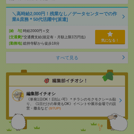
＼高時給2,000円！残業なし／データセンターでの作
業&庶務＊50代活躍中[派遣]
[給 与]
時給2000円＋交
[交通費]
*交通費支給(規定有・月額上限3万円迄)
気になる！
[勤務地]
総持寺駅から徒歩18分
すべて見る
編集部イチオシ
《単発1日OK！日払い可》＊チラシのモクモクシール貼
り、《1日だけの単発もOK》イベントや展示会場での設
営・撤去など
(8/7UP!)