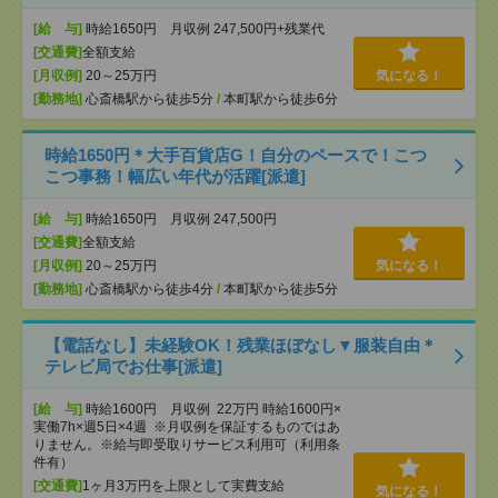
[給 与]
時給1650円 月収例 247,500円+残業代
[交通費]
全額支給
[月収例]
20～25万円
気になる！
[勤務地]
心斎橋駅から徒歩5分
/
本町駅から徒歩6分
時給1650円＊大手百貨店G！自分のペースで！こつ
こつ事務！幅広い年代が活躍[派遣]
[給 与]
時給1650円 月収例 247,500円
[交通費]
全額支給
[月収例]
20～25万円
気になる！
[勤務地]
心斎橋駅から徒歩4分
/
本町駅から徒歩5分
【電話なし】未経験OK！残業ほぼなし▼服装自由＊
テレビ局でお仕事[派遣]
[給 与]
時給1600円 月収例 22万円 時給1600円×
実働7h×週5日×4週 ※月収例を保証するものではあ
りません。※給与即受取りサービス利用可（利用条
件有）
[交通費]
1ヶ月3万円を上限として実費支給
気になる！