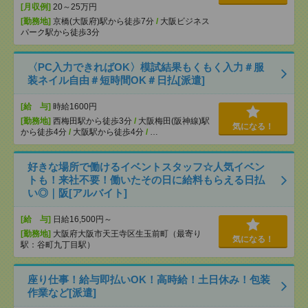
[月収例]
20～25万円
[勤務地]
京橋(大阪府)駅から徒歩7分
/
大阪ビジネス
パーク駅から徒歩3分
〈PC入力できればOK〉模試結果もくもく入力＃服
装ネイル自由＃短時間OK＃日払[派遣]
[給 与]
時給1600円
[勤務地]
西梅田駅から徒歩3分
/
大阪梅田(阪神線)駅
気になる！
から徒歩4分
/
大阪駅から徒歩4分
/
…
好きな場所で働けるイベントスタッフ☆人気イベン
トも！来社不要！働いたその日に給料もらえる日払
い◎｜阪[アルバイト]
[給 与]
日給16,500円～
[勤務地]
大阪府大阪市天王寺区生玉前町（最寄り
気になる！
駅：谷町九丁目駅）
座り仕事！給与即払いOK！高時給！土日休み！包装
作業など[派遣]