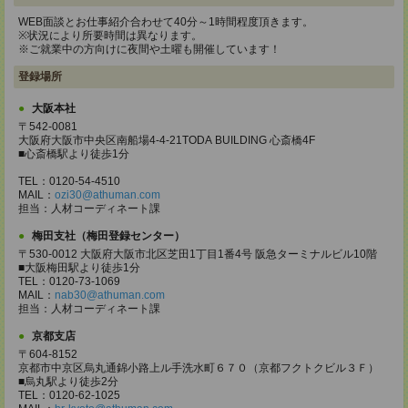
WEB面談とお仕事紹介合わせて40分～1時間程度頂きます。
※状況により所要時間は異なります。
※ご就業中の方向けに夜間や土曜も開催しています！
登録場所
大阪本社
〒542-0081
大阪府大阪市中央区南船場4-4-21TODA BUILDING 心斎橋4F
■心斎橋駅より徒歩1分
TEL：0120-54-4510
MAIL：
ozi30@athuman.com
担当：人材コーディネート課
梅田支社（梅田登録センター）
〒530-0012 大阪府大阪市北区芝田1丁目1番4号 阪急ターミナルビル10階
■大阪梅田駅より徒歩1分
TEL：0120-73-1069
MAIL：
nab30@athuman.com
担当：人材コーディネート課
京都支店
〒604-8152
京都市中京区烏丸通錦小路上ル手洗水町６７０（京都フクトクビル３Ｆ）
■烏丸駅より徒歩2分
TEL：0120-62-1025