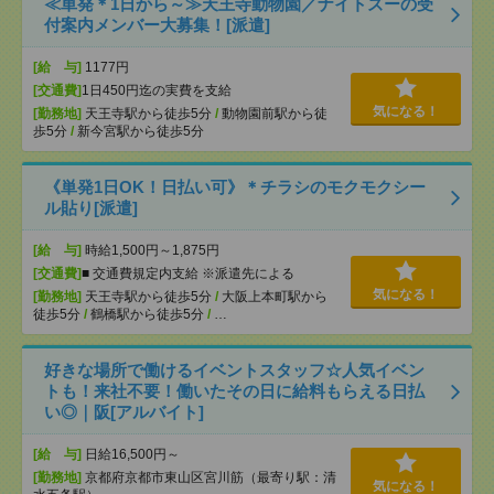
≪単発＊1日から～≫天王寺動物園／ナイトズーの受
付案内メンバー大募集！[派遣]
[給 与]
1177円
[交通費]
1日450円迄の実費を支給
気になる！
[勤務地]
天王寺駅から徒歩5分
/
動物園前駅から徒
歩5分
/
新今宮駅から徒歩5分
《単発1日OK！日払い可》＊チラシのモクモクシー
ル貼り[派遣]
[給 与]
時給1,500円～1,875円
[交通費]
■ 交通費規定内支給 ※派遣先による
気になる！
[勤務地]
天王寺駅から徒歩5分
/
大阪上本町駅から
徒歩5分
/
鶴橋駅から徒歩5分
/
…
好きな場所で働けるイベントスタッフ☆人気イベン
トも！来社不要！働いたその日に給料もらえる日払
い◎｜阪[アルバイト]
[給 与]
日給16,500円～
[勤務地]
京都府京都市東山区宮川筋（最寄り駅：清
気になる！