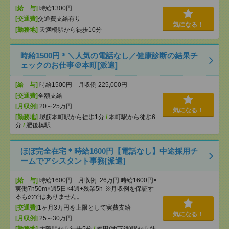
[給 与]
時給1300円
[交通費]
交通費支給有り
気になる！
[勤務地]
天満橋駅から徒歩10分
時給1500円＊＼人気の電話なし／健康診断の結果チ
ェックのお仕事＠本町[派遣]
[給 与]
時給1500円 月収例 225,000円
[交通費]
全額支給
[月収例]
20～25万円
気になる！
[勤務地]
堺筋本町駅から徒歩1分
/
本町駅から徒歩6
分
/
肥後橋駅
ほぼ完全在宅＊時給1600円【電話なし】中途採用チ
ームでアシスタント事務[派遣]
[給 与]
時給1600円 月収例 26万円 時給1600円×
実働7h50m×週5日×4週+残業5h ※月収例を保証す
るものではありません。
[交通費]
1ヶ月3万円を上限として実費支給
気になる！
[月収例]
25～30万円