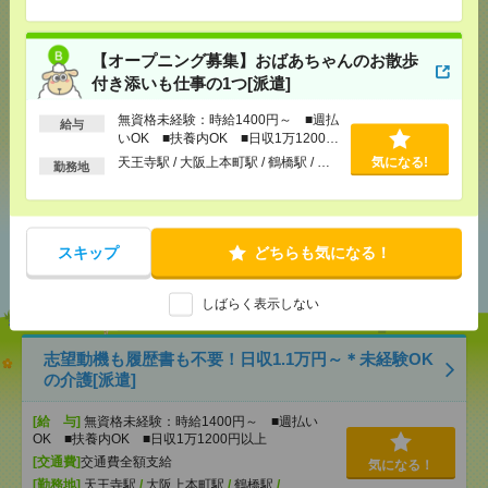
気になる！
【オープニング募集】おばあちゃんのお散歩
付き添いも仕事の1つ[派遣]
メール
LINE
で送る
で送る
無資格未経験：時給1400円～ ■週払
給与
いOK ■扶養内OK ■日収1万1200円
以上
シェア
ツイート
ブックマーク
天王寺駅 / 大阪上本町駅 / 鶴橋駅 / …
気になる!
勤務地
あなたの閲覧履歴からの
スキップ
どちらも気になる！
おすすめ
しばらく表示しない
志望動機も履歴書も不要！日収1.1万円～＊未経験OK
の介護[派遣]
[給 与]
無資格未経験：時給1400円～ ■週払い
OK ■扶養内OK ■日収1万1200円以上
[交通費]
交通費全額支給
気になる！
[勤務地]
天王寺駅
/
大阪上本町駅
/
鶴橋駅
/
…