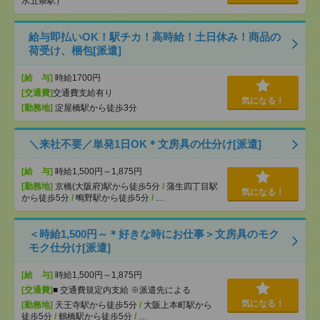
水五条駅）
給与即払いOK！駅チカ！高時給！土日休み！商品の
荷受け、梱包[派遣]
[給 与]
時給1700円
[交通費]
交通費支給有り
気になる！
[勤務地]
淀屋橋駅から徒歩3分
＼来社不要／単発1日OK＊文房具の仕分け[派遣]
[給 与]
時給1,500円～1,875円
[勤務地]
京橋(大阪府)駅から徒歩5分
/
蒲生四丁目駅
気になる！
から徒歩5分
/
鴫野駅から徒歩5分
/
…
＜時給1,500円～＊好きな時にお仕事＞文房具のモク
モク仕分け[派遣]
[給 与]
時給1,500円～1,875円
[交通費]
■ 交通費規定内支給 ※派遣先による
気になる！
[勤務地]
天王寺駅から徒歩5分
/
大阪上本町駅から
徒歩5分
/
鶴橋駅から徒歩5分
/
…