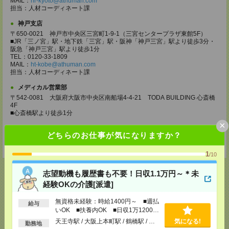
MAIL：
hr-kyoto@athuman.com
担当：人材コーディネート課
神戸支店
〒650-0021 神戸市中央区三宮町1-9-1（三宮センタープラザ東館5F）
■JR「三ノ宮」駅・地下鉄「三宮」駅・阪神「神戸三宮」駅より徒歩3分・
阪急「神戸三宮」駅より徒歩1分
TEL：0120-33-1809
MAIL：
ht-kobe@athuman.com
担当：人材コーディネート課
メディカル営業部
〒542-0081 大阪府大阪市中央区南船場4-4-21 TODA BUILDING 心斎橋
4F
■心斎橋駅より徒歩1分
×
TEL：0120-54-4510
どちらのお仕事が気になりますか？
MAIL：
medical-o@athuman.com
担当：人材コーディネート課
1
/10
志望動機も履歴書も不要！日収1.1万円～＊未
経験OKの介護[派遣]
応募ページへ
無資格未経験：時給1400円～ ■週払
給与
いOK ■扶養内OK ■日収1万1200円
以上
天王寺駅 / 大阪上本町駅 / 鶴橋駅 / …
気になる!
勤務地