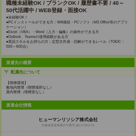
職種未経験OK / ブランクOK / 履歴書不要 / 40～
50代活躍中 / WEB登録・面接OK
●未経験OK！
●PCインストールができる方：Wifi接続・PCソフト（MS Office等のアプリ
ケーション）
●Excel（VBA）・Word（入力・編集）の操作ができる方
●Outlook、Teamsの使用経験がある方
●英語スキルをお持ちの方：定型文作成・読解ができるレベル（TOEIC：
500～600点）
派遣先の概要
配属先について
【喫煙環境】
敷地内禁煙（喫煙場所なし）
屋内禁煙（喫煙室なし）
派遣会社情報
ヒューマンリソシア株式会社
労働者派遣事業許可番号:派13-080176