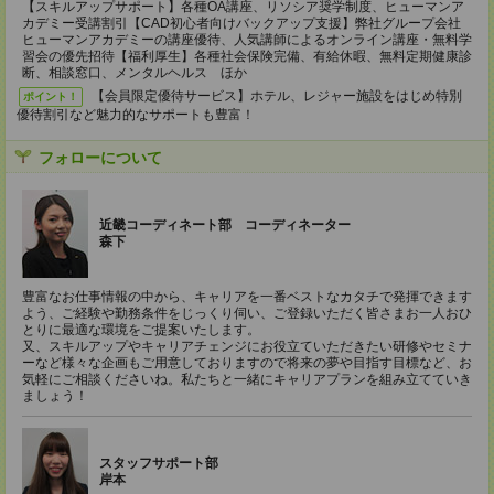
【スキルアップサポート】各種OA講座、リソシア奨学制度、ヒューマンア
カデミー受講割引【CAD初心者向けバックアップ支援】弊社グループ会社
ヒューマンアカデミーの講座優待、人気講師によるオンライン講座・無料学
習会の優先招待【福利厚生】各種社会保険完備、有給休暇、無料定期健康診
断、相談窓口、メンタルヘルス ほか
【会員限定優待サービス】ホテル、レジャー施設をはじめ特別
ポイント！
優待割引など魅力的なサポートも豊富！
フォローについて
近畿コーディネート部 コーディネーター
森下
豊富なお仕事情報の中から、キャリアを一番ベストなカタチで発揮できます
よう、ご経験や勤務条件をじっくり伺い、ご登録いただく皆さまお一人おひ
とりに最適な環境をご提案いたします。
又、スキルアップやキャリアチェンジにお役立ていただきたい研修やセミナ
ーなど様々な企画もご用意しておりますので将来の夢や目指す目標など、お
気軽にご相談くださいね。私たちと一緒にキャリアプランを組み立てていき
ましょう！
スタッフサポート部
岸本