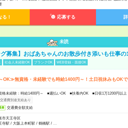
要
なる！
応募する
詳
未読
グ募集】おばあちゃんのお散歩付き添いも仕事の
K
社会人未経験OK
ブランクOK
WEB登録・面接OK
～OK≫無資格・未経験でも時給1400円～！土日祝休みもOK
資格未経験：時給1400円～ ■週払いOK ■扶養内OK ■日収1万1200円以上
交通費別途支給あり
交通費全額支給
通費
阪市天王寺区
王寺駅
/
大阪上本町駅
/
鶴橋駅
/
…