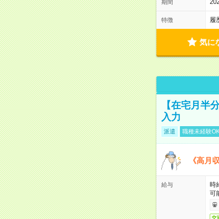
2
期間
履
特徴
気に
【在宅月半分
入力
派遣
職種未経験O
《高月収
時
給与
可
交