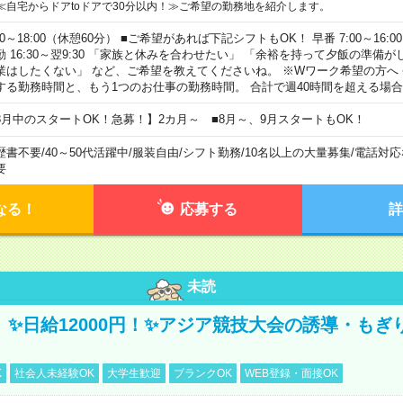
≪自宅からドアtoドアで30分以内！≫ご希望の勤務地を紹介します。
00～18:00（休憩60分） ■ご希望があれば下記シフトもOK！ 早番 7:00～16:00 遅
勤 16:30～翌9:30 「家族と休みを合わせたい」 「余裕を持って夕飯の準備
業はしたくない」 など、ご希望を教えてくださいね。 ※Wワーク希望の方へ
する勤務時間と、もう1つのお仕事の勤務時間。 合計で週40時間を超える場
8月中のスタートOK！急募！】2カ月～ ■8月～、9月スタートもOK！
歴書不要
/
40～50代活躍中
/
服装自由
/
シフト勤務
/
10名以上の大量募集
/
電話対応
要
なる！
応募する
詳
未読
/3】✨日給12000円！✨アジア競技大会の誘導・も
K
社会人未経験OK
大学生歓迎
ブランクOK
WEB登録・面接OK