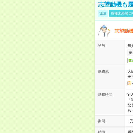
志望動機も履
派遣
職種未経験O
志望動機
無
給与
交
大
勤務地
天
9:
勤務時間
「
な
も
【
期間
履
特徴