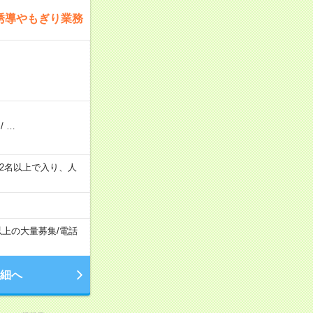
誘導やもぎり業務
/
…
の間で2名以上で入り、人
以上の大量募集
/
電話
細へ