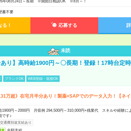
026年08月24日～長期 ※開始日相談OK ※8月～！
歴書不要
なる！
応募する
詳
未読
あり】高時給1900円～〇長期！登録！17時台定
K
ブランクOK
WEB登録・面接OK
31万超》在宅月半分あり！製薬×SAPでのデータ入力！【ネイ
給1900円～2000円 月収例 294,500円～310,000円+残業代 スキルや経
能です♪
交通費別途支給あり
全額支給
通費