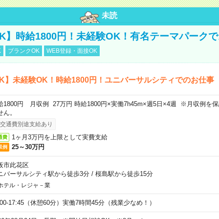
未読
K】時給1800円！未経験OK！有名テーマパーク
K
ブランクOK
WEB登録・面接OK
K】未経験OK！時給1800円！ユニバーサルシティでのお仕事
給1800円 月収例 27万円 時給1800円×実働7h45m×週5日×4週 ※月収例
せん。
交通費別途支給あり
1ヶ月3万円を上限として実費支給
通費
25～30万円
収例
阪市此花区
ニバーサルシティ駅から徒歩3分
/
桜島駅から徒歩15分
ホテル・レジャ－業
9:00-17:45（休憩60分）実働7時間45分（残業少なめ！）