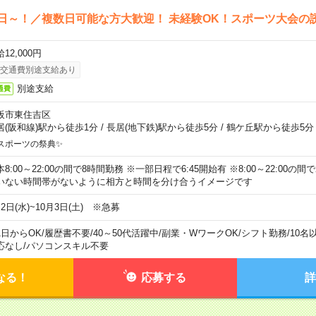
日～！／複数日可能な方大歓迎！ 未経験OK！スポーツ大会の
12,000円
交通費別途支給あり
別途支給
通費
阪市東住吉区
居(阪和線)駅から徒歩1分
/
長居(地下鉄)駅から徒歩5分
/
鶴ケ丘駅から徒歩5分
スポーツの祭典✨
本8:00～22:00の間で8時間勤務 ※一部日程で6:45開始有 ※8:00～22:00
いない時間帯がないように相方と時間を分け合うイメージです
2日(水)~10月3日(土) ※急募
1日からOK
/
履歴書不要
/
40～50代活躍中
/
副業・WワークOK
/
シフト勤務
/
10名
応なし
/
パソコンスキル不要
なる！
応募する
詳