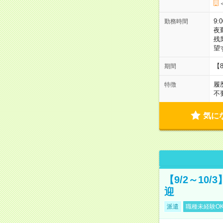
9:
勤務時間
夜
残
望
【
期間
履
特徴
不
気に
【9/2～10
迎
派遣
職種未経験O