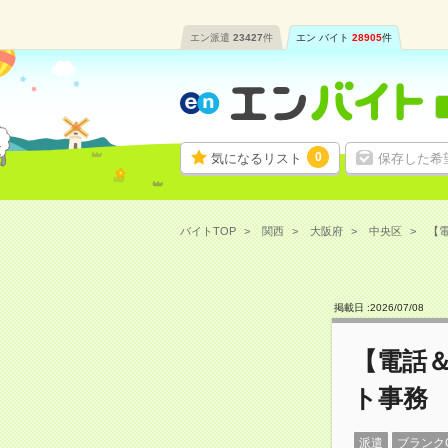
エン派遣
23427
件
エン バイト
28905
件
0
気になるリスト
保存した希
バイトTOP
関西
大阪府
中央区
【電
掲載日 :
2026
/
07
/
08
【電話
ト事務
派遣
ブランク