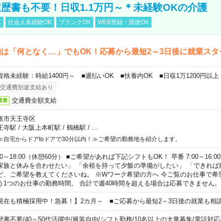
歴書も不要！日収1.1万円～＊未経験OKの介護
K
社会人未経験OK
ブランクOK
WEB登録・面接OK
は「何となく…」でもOK！応募から最短2～3日後に就業スタ
資格未経験：時給1400円～ ■週払いOK ■扶養内OK ■日収1万1200円以上
交通費別途支給あり
交通費全額支給
通費
阪市天王寺区
王寺駅
/
大阪上本町駅
/
鶴橋駅
/
…
≪自宅からドアtoドアで30分以内！≫ご希望の勤務地を紹介します。
00～18:00（休憩60分） ■ご希望があれば下記シフトもOK！ 早番 7:00～16:00 遅
家族と休みを合わせたい」 「余裕を持って夕飯の準備がしたい」 「できれば
ど、ご希望を教えてくださいね。 ※Wワーク希望の方へ 今ご覧のお仕事で希
う1つのお仕事の勤務時間。 合計で週40時間を超える場合は応募できません。
現在も積極採用中！急募！】2カ月～ ■ご応募から最短2～3日後の就業も相
歴書不要
/
40～50代活躍中
/
服装自由
/
シフト勤務
/
10名以上の大量募集
/
電話対応