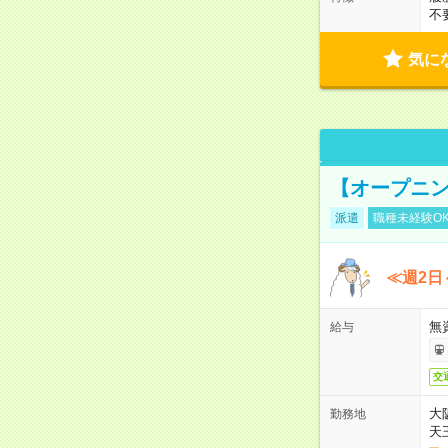
不
気に
【オープニン
派遣
職種未経験O
≪週2日
無
給与
交
大
勤務地
天