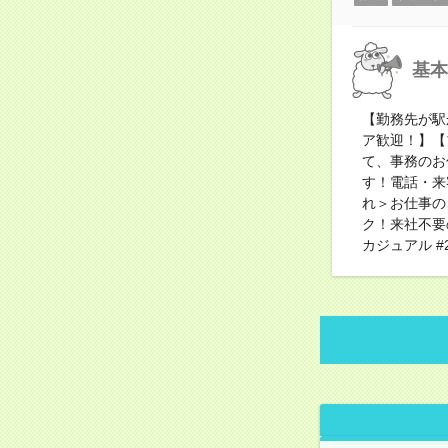
基本
【勤務先が駅
ア歓迎！】【
て、事務のお
す！電話・来
れ＞お仕事の
ク！来社不要
カジュアル #