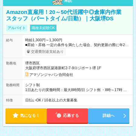
未読
Amazon直雇用！20～50代活躍中◎倉庫内作業
スタッフ（パートタイム/日勤）｜大阪堺DS
アルバイト
職種未経験OK
時給1,300円～1,300円
給与
■昇給・昇格 一定の条件を満たした場合、契約更新の際に年2回
まで昇給の機会があります。 ■正社員登用制度あり ※月末締/翌
交通費別途支給あり
月25日支払い ※時間外手当、別途支給 ※深夜割増賃金 (22:00～
翌5:00までは時給が25%UPします) ☆給与前払い制度有！
堺市西区
勤務地
☆Amazon直雇用で安定して働けます！ 【試用期間】試用期間
大阪府堺市西区築港新町2-7-9ロジポート堺 1F
あり 試用期間の長さ：1週間 雇用形態、給与は本採用時と同じ
です。
アマゾンジャパン合同会社
シフト制
勤務時間
1日あたりの実働時間：最大8時間/日 シフト例 ・8時～17時 ・
12時～21時
日払いOK / 10名以上の大量募集
特徴
気になる！
応募する
詳細へ