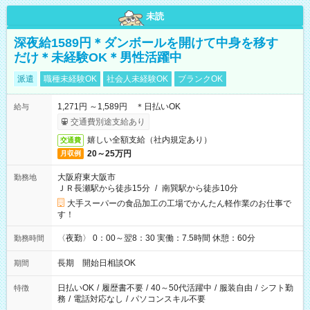
未読
深夜給1589円＊ダンボールを開けて中身を移す
だけ＊未経験OK＊男性活躍中
派遣
職種未経験OK
社会人未経験OK
ブランクOK
1,271円 ～1,589円 ＊日払いOK
給与
交通費別途支給あり
嬉しい全額支給（社内規定あり）
交通費
20～25万円
月収例
大阪府東大阪市
勤務地
ＪＲ長瀬駅から徒歩15分
/
南巽駅から徒歩10分
大手スーパーの食品加工の工場でかんたん軽作業のお仕事で
す！
〈夜勤〉 0：00～翌8：30 実働：7.5時間 休憩：60分
勤務時間
長期 開始日相談OK
期間
日払いOK
/
履歴書不要
/
40～50代活躍中
/
服装自由
/
シフト勤
特徴
務
/
電話対応なし
/
パソコンスキル不要