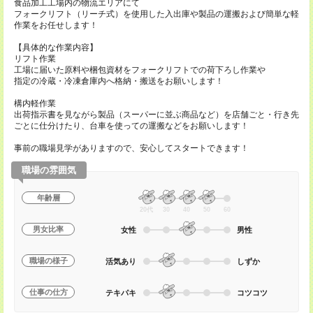
食品加工工場内の物流エリアにて
フォークリフト（リーチ式）を使用した入出庫や製品の運搬および簡単な軽
作業をお任せします！
【具体的な作業内容】
リフト作業
工場に届いた原料や梱包資材をフォークリフトでの荷下ろし作業や
指定の冷蔵・冷凍倉庫内へ格納・搬送をお願いします！
構内軽作業
出荷指示書を見ながら製品（スーパーに並ぶ商品など）を店舗ごと・行き先
ごとに仕分けたり、台車を使っての運搬などをお願いします！
事前の職場見学がありますので、安心してスタートできます！
職場の雰囲気
年齢層
20代
30
40
50
60
男女比率
女性
男性
職場の様子
活気あり
しずか
仕事の仕方
テキパキ
コツコツ