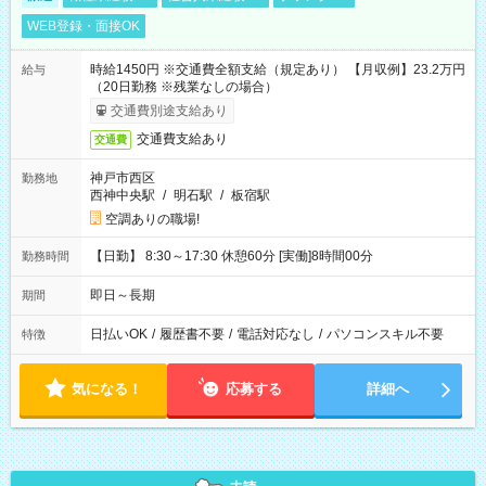
WEB登録・面接OK
時給1450円 ※交通費全額支給（規定あり） 【月収例】23.2万円
給与
（20日勤務 ※残業なしの場合）
交通費別途支給あり
交通費支給あり
交通費
神戸市西区
勤務地
西神中央駅
/
明石駅
/
板宿駅
空調ありの職場!
【日勤】 8:30～17:30 休憩60分 [実働]8時間00分
勤務時間
即日～長期
期間
日払いOK
/
履歴書不要
/
電話対応なし
/
パソコンスキル不要
特徴
気になる！
応募する
詳細へ