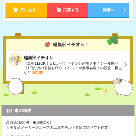
気になる！
応募する
詳細へ
編集部イチオシ
《単発1日OK！日払い可》＊チラシのモクモクシール貼り、
《1日だけの単発もOK》イベントや展示会場での設営・撤去
など
(8/7UP!)
お仕事の概要
高時給1500円！車通勤OK！
大手食品メーカーグループの工場内チルド倉庫でのリフト作業！