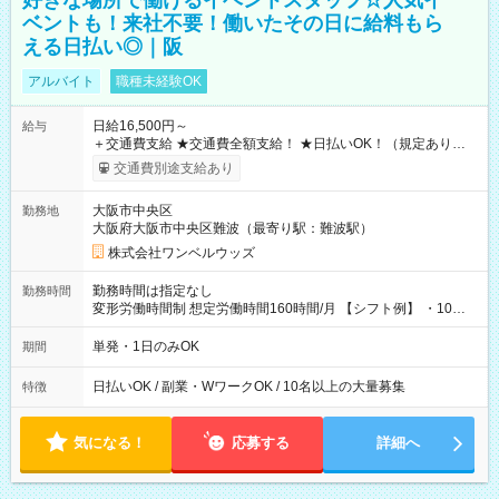
好きな場所で働けるイベントスタッフ☆人気イ
ベントも！来社不要！働いたその日に給料もら
える日払い◎｜阪
アルバイト
職種未経験OK
日給16,500円～
給与
＋交通費支給 ★交通費全額支給！ ★日払いOK！（規定あり） ┗
働いたその日に現金GET♪ お仕事後はコンビニATMから 日払
交通費別途支給あり
い分を引き落とせます！ 【試用期間】試用期間なし
大阪市中央区
勤務地
大阪府大阪市中央区難波（最寄り駅：難波駅）
株式会社ワンベルウッズ
勤務時間は指定なし
勤務時間
変形労働時間制 想定労働時間160時間/月 【シフト例】 ・10：
00～20：00
単発・1日のみOK
期間
日払いOK / 副業・WワークOK / 10名以上の大量募集
特徴
気になる！
応募する
詳細へ