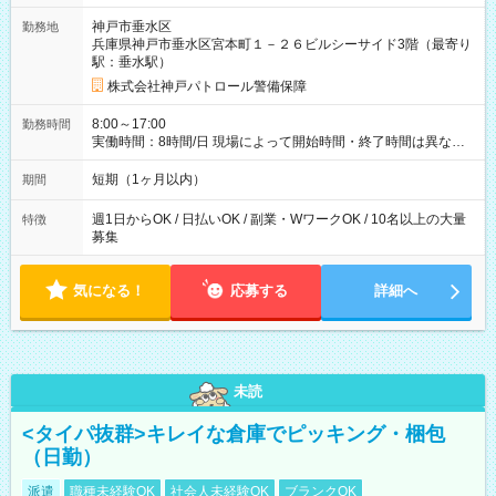
神戸市垂水区
勤務地
兵庫県神戸市垂水区宮本町１－２６ビルシーサイド3階（最寄り
駅：垂水駅）
株式会社神戸パトロール警備保障
8:00～17:00
勤務時間
実働時間：8時間/日 現場によって開始時間・終了時間は異なり
ますが、基本9時間拘束の休憩1時間、実働8時間となります。残
業の場合は１時間１３７５円になります。
短期（1ヶ月以内）
期間
週1日からOK / 日払いOK / 副業・WワークOK / 10名以上の大量
特徴
募集
気になる！
応募する
詳細へ
未読
<タイパ抜群>キレイな倉庫でピッキング・梱包
（日勤）
派遣
職種未経験OK
社会人未経験OK
ブランクOK