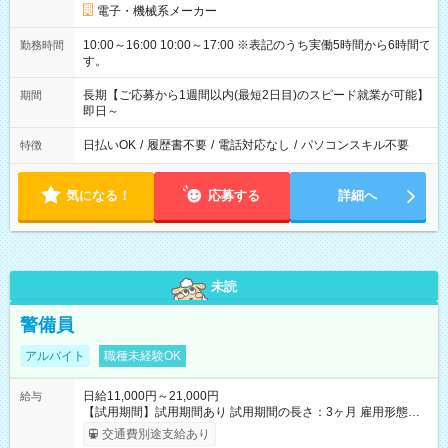
電子・機械系メーカー
10:00～16:00 10:00～17:00 ※表記のうち実働5時間から6時間で
勤務時間
す。
長期【ご応募から1週間以内(最短2日目)のスピード就業が可能】
期間
即日～
日払いOK
/
履歴書不要
/
電話対応なし
/
パソコンスキル不要
特徴
気になる！
応募する
詳細へ
未読
警備員
アルバイト
職種未経験OK
日給11,000円～21,000円
給与
【試用期間】試用期間あり 試用期間の長さ：3ヶ月 雇用形態、
給与は本採用時と同じです。
交通費別途支給あり