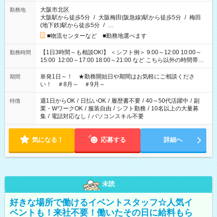
大阪市北区
勤務地
大阪駅から徒歩5分
/
大阪梅田(阪急線)駅から徒歩5分
/
梅田
(地下鉄)駅から徒歩5分
/
…
■物流センターなど ■勤務地選べます
【1日3時間～も相談OK!】 ＜シフト例＞ 9:00～12:00 10:00～
勤務時間
15:00 12:00～17:00 18:00～21:00 など こちら以外の時間帯も
お気軽にご相談ください！
単発1日～！ ★勤務開始日や期間はお気軽にご相談くださ
期間
い！ ＃8月～ ＃9月～
週1日からOK
/
日払いOK
/
履歴書不要
/
40～50代活躍中
/
副
特徴
業・WワークOK
/
服装自由
/
シフト勤務
/
10名以上の大量募
集
/
電話対応なし
/
パソコンスキル不要
気になる！
応募する
詳細へ
未読
好きな場所で働けるイベントスタッフ☆人気イ
ベントも！来社不要！働いたその日に給料もら