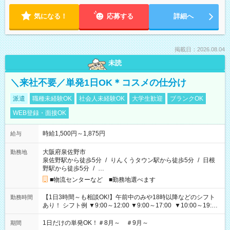
気になる！
応募する
詳細へ
掲載日：2026.08.04
未読
＼来社不要／単発1日OK＊コスメの仕分け
派遣
職種未経験OK
社会人未経験OK
大学生歓迎
ブランクOK
WEB登録・面接OK
時給1,500円～1,875円
給与
大阪府泉佐野市
勤務地
泉佐野駅から徒歩5分
/
りんくうタウン駅から徒歩5分
/
日根
野駅から徒歩5分
/
…
■物流センターなど ■勤務地選べます
【1日3時間～も相談OK!】午前中のみや18時以降などのシフト
勤務時間
あり！ シフト例 ▼9:00～12:00 ▼9:00～17:00 ▼10:00～19:00
▼18:00～21:00
1日だけの単発OK！＃8月～ ＃9月～
期間