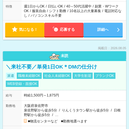
週1日からOK
/
日払いOK
/
40～50代活躍中
/
副業・Wワーク
特徴
OK
/
服装自由
/
シフト勤務
/
10名以上の大量募集
/
電話対応な
し
/
パソコンスキル不要
気になる！
応募する
詳細へ
掲載日：2026.08.05
未読
＼来社不要／単発1日OK＊DMの仕分け
派遣
職種未経験OK
社会人未経験OK
大学生歓迎
ブランクOK
WEB登録・面接OK
時給1,500円～1,875円
給与
大阪府泉佐野市
勤務地
泉佐野駅から徒歩5分
/
りんくうタウン駅から徒歩5分
/
日根
野駅から徒歩5分
/
…
■物流センターなど ■勤務地選べます