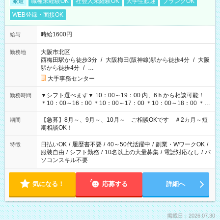
派遣
職種未経験OK
社会人未経験OK
大学生歓迎
ブランクOK
WEB登録・面接OK
時給1600円
給与
大阪市北区
勤務地
西梅田駅から徒歩3分
/
大阪梅田(阪神線)駅から徒歩4分
/
大阪
駅から徒歩4分
/
…
大手事務センター
▼シフト選べます▼ 10：00～19：00 内、6ｈから相談可能！
勤務時間
＊10：00～16：00 ＊10：00～17：00 ＊10：00～18：00 ＊
11：00～19：00 ＊12：00～19：00 ＊13：00～19：00
【急募】8月～、9月～、10月～ ご相談OKです ＃2カ月～短
期間
期相談OK！
日払いOK
/
履歴書不要
/
40～50代活躍中
/
副業・WワークOK
/
特徴
服装自由
/
シフト勤務
/
10名以上の大量募集
/
電話対応なし
/
パ
ソコンスキル不要
気になる！
応募する
詳細へ
掲載日：2026.07.30