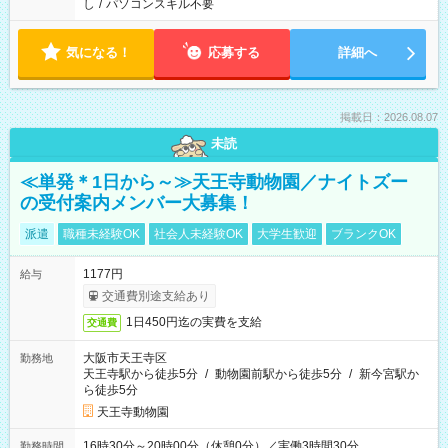
し
/
パソコンスキル不要
気になる！
応募する
詳細へ
掲載日：2026.08.07
未読
≪単発＊1日から～≫天王寺動物園／ナイトズー
の受付案内メンバー大募集！
派遣
職種未経験OK
社会人未経験OK
大学生歓迎
ブランクOK
1177円
給与
交通費別途支給あり
1日450円迄の実費を支給
交通費
大阪市天王寺区
勤務地
天王寺駅から徒歩5分
/
動物園前駅から徒歩5分
/
新今宮駅か
ら徒歩5分
天王寺動物園
16時30分～20時00分（休憩0分）／実働3時間30分
勤務時間