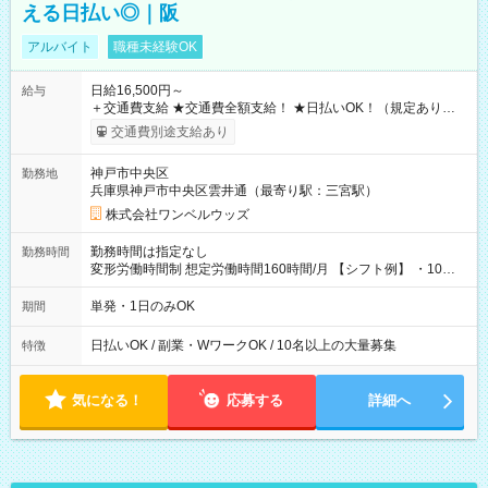
える日払い◎｜阪
アルバイト
職種未経験OK
日給16,500円～
給与
＋交通費支給 ★交通費全額支給！ ★日払いOK！（規定あり） ┗
働いたその日に現金GET♪ お仕事後はコンビニATMから 日払
交通費別途支給あり
い分を引き落とせます！ 【試用期間】試用期間なし
神戸市中央区
勤務地
兵庫県神戸市中央区雲井通（最寄り駅：三宮駅）
株式会社ワンベルウッズ
勤務時間は指定なし
勤務時間
変形労働時間制 想定労働時間160時間/月 【シフト例】 ・10：
00～20：00
単発・1日のみOK
期間
日払いOK / 副業・WワークOK / 10名以上の大量募集
特徴
気になる！
応募する
詳細へ