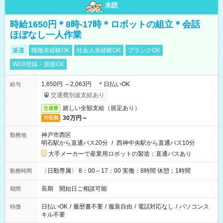
未読
時給1650円＊8時-17時＊ロボットの組立＊会話
ほぼなし一人作業
派遣
職種未経験OK
社会人未経験OK
ブランクOK
WEB登録・面接OK
1,650円 ～2,063円 ＊日払いOK
給与
交通費別途支給あり
嬉しい全額支給（規定あり）
交通費
30万円～
月収例
神戸市西区
勤務地
明石駅から直通バス20分
/
西神中央駅から直通バス10分
大手メーカーで産業用ロボットの製造：直通バスあり
〈日勤専属〉 8：00～17：00 実働：8時間 休憩：1時間
勤務時間
長期 開始日ご相談可能
期間
日払いOK
/
履歴書不要
/
服装自由
/
電話対応なし
/
パソコンス
特徴
キル不要