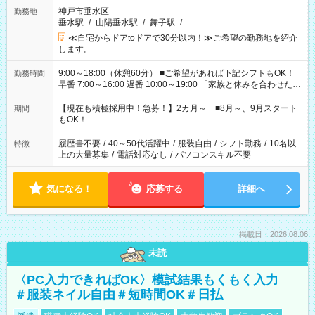
神戸市垂水区
勤務地
垂水駅
/
山陽垂水駅
/
舞子駅
/
…
≪自宅からドアtoドアで30分以内！≫ご希望の勤務地を紹介
します。
9:00～18:00（休憩60分） ■ご希望があれば下記シフトもOK！
勤務時間
早番 7:00～16:00 遅番 10:00～19:00 「家族と休みを合わせた
い」 「余裕を持って夕飯の準備がしたい」 「できれば残業はし
たくない」 など、ご希望を教えてくださいね。 ※Wワーク希望
【現在も積極採用中！急募！】2カ月～ ■8月～、9月スタート
期間
の方へ 今ご覧のお仕事で希望する勤務時間と、もう1つのお仕事
もOK！
の勤務時間。 合計で週40時間を超える場合は応募できません。
履歴書不要
/
40～50代活躍中
/
服装自由
/
シフト勤務
/
10名以
特徴
上の大量募集
/
電話対応なし
/
パソコンスキル不要
気になる！
応募する
詳細へ
掲載日：2026.08.06
未読
〈PC入力できればOK〉模試結果もくもく入力
＃服装ネイル自由＃短時間OK＃日払