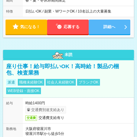
春・夏・冬休み期間限定
期間
8時間・休憩1時間）
日払いOK / 副業・WワークOK / 10名以上の大量募集
特徴
気になる！
応募する
詳細へ
未読
座り仕事！給与即払いOK！高時給！製品の梱
包、検査業務
派遣
職種未経験OK
社会人未経験OK
ブランクOK
WEB登録・面接OK
時給1400円
給与
交通費別途支給あり
交通費支給有り
交通費
大阪府寝屋川市
勤務地
寝屋川市駅から徒歩5分