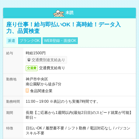
未読
座り仕事！給与即払いOK！高時給！データ入
力、品質検査
派遣
ブランクOK
WEB登録・面接OK
時給1500円
給与
交通費別途支給あり
交通費支給有り
交通費
神戸市中央区
勤務地
南公園駅から徒歩7分
食品関連企業
11:00～19:00 ※表記のうち実働7時間です。
勤務時間
長期【ご応募から1週間以内(最短2日目)のスピード就業が可能】
期間
即日～
日払いOK
/
履歴書不要
/
シフト勤務
/
電話対応なし
/
パソコン
特徴
スキル不要