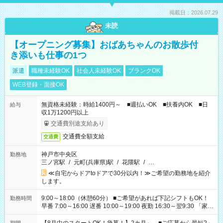
掲載日：2026.07.29
未読
【オープニング募集】おばあちゃんのお散歩付
き添いも仕事の1つ
派遣
職種未経験OK
社会人未経験OK
ブランクOK
WEB登録・面接OK
無資格未経験：時給1400円～ ■週払いOK ■扶養内OK ■日
給与
収1万1200円以上
交通費別途支給あり
交通費全額支給
交通費
神戸市中央区
勤務地
三ノ宮駅
/
元町(兵庫県)駅
/
花隈駅
/
…
≪自宅からドアtoドアで30分以内！≫ご希望の勤務地を紹介
します。
9:00～18:00（休憩60分） ■ご希望があれば下記シフトもOK！
勤務時間
早番 7:00～16:00 遅番 10:00～19:00 夜勤 16:30～翌9:30 「家族
と休みを合わせたい」 「余裕を持って夕飯の準備がしたい」
「できれば残業はしたくない」 など、ご希望を教えてください