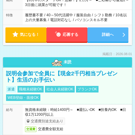
【8月中のスタートOK！急募！】2カ月～ ■ご応募から最短2～
期間
ね。 ※Wワーク希望の方へ 今ご覧のお仕事で希望する勤務時間
3日後に就業が可能です！
と、もう1つのお仕事の勤務時間。 合計で週40時間を超える場
合は応募できません。
履歴書不要
/
40～50代活躍中
/
服装自由
/
シフト勤務
/
10名以
特徴
上の大量募集
/
電話対応なし
/
パソコンスキル不要
気になる！
応募する
詳細へ
掲載日：2026.08.01
未読
説明会参加で全員に【現金2千円相当プレゼン
ト】生活のお手伝い
派遣
職種未経験OK
社会人未経験OK
ブランクOK
WEB登録・面接OK
無資格未経験：時給1400円～ ■週払いOK ■扶養内OK ■日
給与
収1万1200円以上
交通費別途支給あり
交通費全額支給
交通費