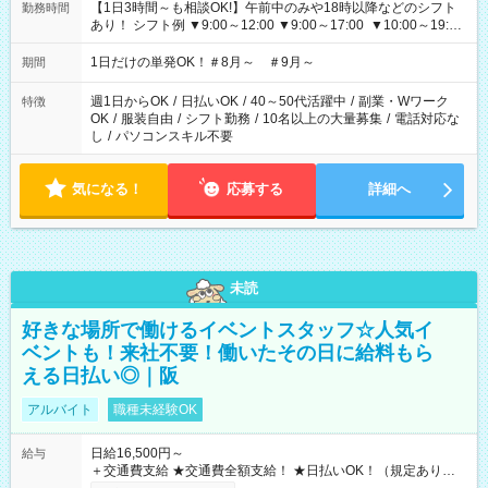
【1日3時間～も相談OK!】午前中のみや18時以降などのシフト
勤務時間
あり！ シフト例 ▼9:00～12:00 ▼9:00～17:00 ▼10:00～19:00
▼18:00～21:00
1日だけの単発OK！＃8月～ ＃9月～
期間
週1日からOK
/
日払いOK
/
40～50代活躍中
/
副業・Wワーク
特徴
OK
/
服装自由
/
シフト勤務
/
10名以上の大量募集
/
電話対応な
し
/
パソコンスキル不要
気になる！
応募する
詳細へ
未読
好きな場所で働けるイベントスタッフ☆人気イ
ベントも！来社不要！働いたその日に給料もら
える日払い◎｜阪
アルバイト
職種未経験OK
日給16,500円～
給与
＋交通費支給 ★交通費全額支給！ ★日払いOK！（規定あり） ┗