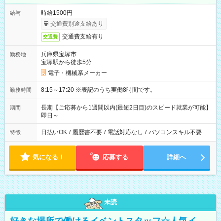
時給1500円
給与
交通費別途支給あり
交通費支給有り
交通費
兵庫県宝塚市
勤務地
宝塚駅から徒歩5分
電子・機械系メーカー
8:15～17:20 ※表記のうち実働8時間です。
勤務時間
長期【ご応募から1週間以内(最短2日目)のスピード就業が可能】
期間
即日～
日払いOK
/
履歴書不要
/
電話対応なし
/
パソコンスキル不要
特徴
気になる！
応募する
詳細へ
未読