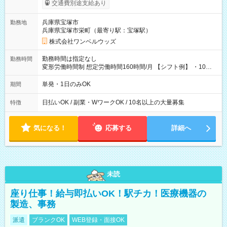
働いたその日に現金GET♪ お仕事後はコンビニATMから 日払
交通費別途支給あり
い分を引き落とせます！ 【試用期間】試用期間なし
兵庫県宝塚市
勤務地
兵庫県宝塚市栄町（最寄り駅：宝塚駅）
株式会社ワンベルウッズ
勤務時間は指定なし
勤務時間
変形労働時間制 想定労働時間160時間/月 【シフト例】 ・10：
00～20：00
単発・1日のみOK
期間
日払いOK / 副業・WワークOK / 10名以上の大量募集
特徴
気になる！
応募する
詳細へ
未読
座り仕事！給与即払いOK！駅チカ！医療機器の
製造、事務
派遣
ブランクOK
WEB登録・面接OK