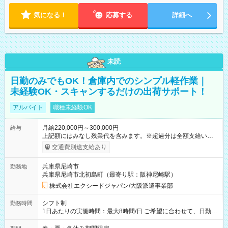
気になる！
応募する
詳細へ
未読
日勤のみでもOK！倉庫内でのシンプル軽作業｜
未経験OK・スキャンするだけの出荷サポート！
アルバイト
職種未経験OK
月給220,000円～300,000円
給与
上記額にはみなし残業代を含みます。※超過分は全額支給いたし
ます。 みなし残業代 15,875円 以上／月 みなし残業時間 10時間
交通費別途支給あり
／月 【 各種手当 】 ■交通費支給（全額支給） 【 試用期間 】
試用期間は2ヶ月です その他、給与・待遇の変更はありません
兵庫県尼崎市
勤務地
【試用期間】試用期間あり 試用期間の長さ：2ヶ月 雇用形態、
兵庫県尼崎市北初島町（最寄り駅：阪神尼崎駅）
給与は本採用時と同じです。 ※スムーズな選考のため、お電話
番号のご入力は必須となっております。未記入の場合は応募が
株式会社エクシードジャパン/大阪派遣事業部
無効となる可能性がございます。
シフト制
勤務時間
1日あたりの実働時間：最大8時間/日 ご希望に合わせて、日勤・
夜勤のいずれかを選べます！ 日勤：10:00～19:00（実働8時
間・休憩1時間） 夜勤：21:00～6:00 または 22:00～7:00（実働