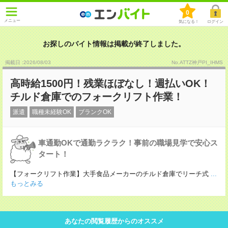
0
メニュー
気になる！
ログイン
お探しのバイト情報は掲載が終了しました。
掲載日 :2026
/
08
/
03
No.ATTZ神戸PI_IHMS
高時給1500円！残業ほぼなし！週払いOK！
チルド倉庫でのフォークリフト作業！
派遣
職種未経験OK
ブランクOK
車通勤OKで通勤ラクラク！事前の職場見学で安心ス
タート！
【フォークリフト作業】大手食品メーカーのチルド倉庫でリーチ式
...
もっとみる
あなたの閲覧履歴からのオススメ