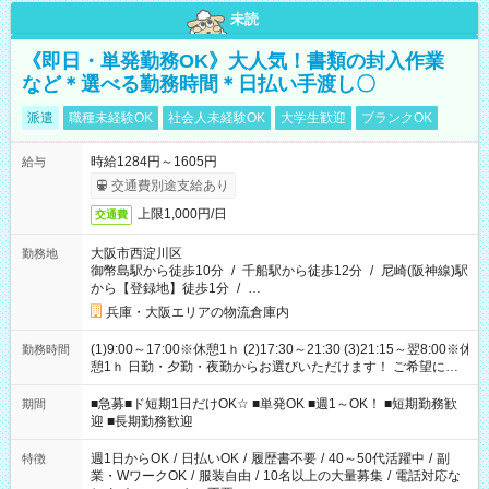
未読
《即日・単発勤務OK》大人気！書類の封入作業
など＊選べる勤務時間＊日払い手渡し〇
派遣
職種未経験OK
社会人未経験OK
大学生歓迎
ブランクOK
時給1284円～1605円
給与
交通費別途支給あり
上限1,000円/日
交通費
大阪市西淀川区
勤務地
御幣島駅から徒歩10分
/
千船駅から徒歩12分
/
尼崎(阪神線)駅
から【登録地】徒歩1分
/
…
兵庫・大阪エリアの物流倉庫内
(1)9:00～17:00※休憩1ｈ (2)17:30～21:30 (3)21:15～翌8:00※休
勤務時間
憩1ｈ 日勤・夕勤・夜勤からお選びいただけます！ ご希望に合
わせて働けるお仕事です(*^^*) 【その他選べる勤務時間】 8-17
時/9-17時/9-18時/10-18時/11-21時/18-22時/20-翌4時/21-翌5
■急募■ド短期1日だけOK☆ ■単発OK ■週1～OK！ ■短期勤務歓
期間
時/22-翌6時/0-翌8時 ご自身のご都合で選んで頂ける完全自由シ
迎 ■長期勤務歓迎
フト！
週1日からOK
/
日払いOK
/
履歴書不要
/
40～50代活躍中
/
副
特徴
業・WワークOK
/
服装自由
/
10名以上の大量募集
/
電話対応な