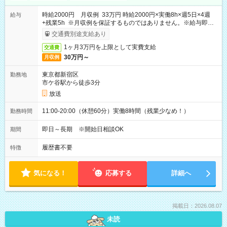
時給2000円 月収例 33万円 時給2000円×実働8h×週5日×4週
給与
+残業5h ※月収例を保証するものではありません。※給与即受
取りサービス利用可（利用条件有）
交通費別途支給あり
1ヶ月3万円を上限として実費支給
交通費
30万円～
月収例
東京都新宿区
勤務地
市ケ谷駅から徒歩3分
放送
11:00-20:00（休憩60分）実働8時間（残業少なめ！）
勤務時間
即日～長期 ※開始日相談OK
期間
履歴書不要
特徴
気になる！
応募する
詳細へ
掲載日：2026.08.07
未読