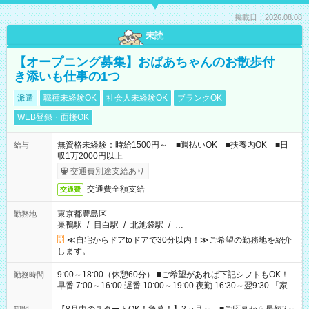
掲載日：2026.08.08
未読
【オープニング募集】おばあちゃんのお散歩付
き添いも仕事の1つ
派遣
職種未経験OK
社会人未経験OK
ブランクOK
WEB登録・面接OK
無資格未経験：時給1500円～ ■週払いOK ■扶養内OK ■日
給与
収1万2000円以上
交通費別途支給あり
交通費全額支給
交通費
東京都豊島区
勤務地
巣鴨駅
/
目白駅
/
北池袋駅
/
…
≪自宅からドアtoドアで30分以内！≫ご希望の勤務地を紹介
します。
9:00～18:00（休憩60分） ■ご希望があれば下記シフトもOK！
勤務時間
早番 7:00～16:00 遅番 10:00～19:00 夜勤 16:30～翌9:30 「家族
と休みを合わせたい」 「余裕を持って夕飯の準備がしたい」
「できれば残業はしたくない」 など、ご希望を教えてください