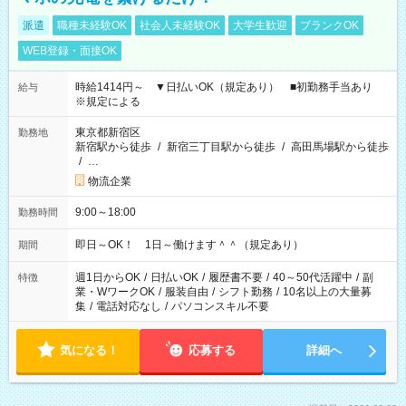
派遣
職種未経験OK
社会人未経験OK
大学生歓迎
ブランクOK
WEB登録・面接OK
時給1414円～ ▼日払いOK（規定あり） ■初勤務手当あり
給与
※規定による
東京都新宿区
勤務地
新宿駅から徒歩
/
新宿三丁目駅から徒歩
/
高田馬場駅から徒歩
/
…
物流企業
9:00～18:00
勤務時間
即日～OK！ 1日～働けます＾＾（規定あり）
期間
週1日からOK
/
日払いOK
/
履歴書不要
/
40～50代活躍中
/
副
特徴
業・WワークOK
/
服装自由
/
シフト勤務
/
10名以上の大量募
集
/
電話対応なし
/
パソコンスキル不要
気になる！
応募する
詳細へ