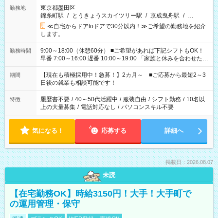
東京都墨田区
勤務地
錦糸町駅
/
とうきょうスカイツリー駅
/
京成曳舟駅
/
…
≪自宅からドアtoドアで30分以内！≫ご希望の勤務地を紹介
します。
9:00～18:00（休憩60分） ■ご希望があれば下記シフトもOK！
勤務時間
早番 7:00～16:00 遅番 10:00～19:00 「家族と休みを合わせた
い」 「余裕を持って夕飯の準備がしたい」 「できれば残業はし
たくない」 など、ご希望を教えてくださいね。 ※Wワーク希望
【現在も積極採用中！急募！】2カ月～ ■ご応募から最短2～3
期間
の方へ 今ご覧のお仕事で希望する勤務時間と、もう1つのお仕事
日後の就業も相談可能です！
の勤務時間。 合計で週40時間を超える場合は応募できません。
履歴書不要
/
40～50代活躍中
/
服装自由
/
シフト勤務
/
10名以
特徴
上の大量募集
/
電話対応なし
/
パソコンスキル不要
気になる！
応募する
詳細へ
掲載日：2026.08.07
未読
【在宅勤務OK】時給3150円！大手！大手町で
の運用管理・保守