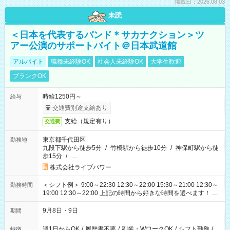
掲載日：2026.08.03
未読
＜日本を代表するバンド＊サカナクション＞ツ
アー公演のサポートバイト＠日本武道館
アルバイト
職種未経験OK
社会人未経験OK
大学生歓迎
ブランクOK
時給1250円～
給与
交通費別途支給あり
支給（規定有り）
交通費
東京都千代田区
勤務地
九段下駅から徒歩5分
/
竹橋駅から徒歩10分
/
神保町駅から徒
歩15分
/
…
株式会社ライブパワー
＜シフト例＞ 9:00～22:30 12:30～22:00 15:30～21:00 12:30～
勤務時間
19:00 12:30～22:00 上記の時間から好きな時間を選べます！ ※
時間は変更となる可能性があります
9月8日・9日
期間
週1日からOK
/
履歴書不要
/
副業・WワークOK
/
シフト勤務
/
特徴