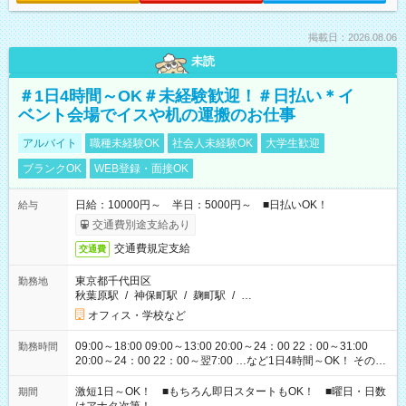
掲載日：2026.08.06
未読
＃1日4時間～OK＃未経験歓迎！＃日払い＊イ
ベント会場でイスや机の運搬のお仕事
アルバイト
職種未経験OK
社会人未経験OK
大学生歓迎
ブランクOK
WEB登録・面接OK
日給：10000円～ 半日：5000円～ ■日払いOK！
給与
交通費別途支給あり
交通費規定支給
交通費
東京都千代田区
勤務地
秋葉原駅
/
神保町駅
/
麹町駅
/
…
オフィス・学校など
09:00～18:00 09:00～13:00 20:00～24：00 22：00～31:00
勤務時間
20:00～24：00 22：00～翌7:00 …など1日4時間～OK！ その他
シフトもございます！ お気軽にご相談ください！
激短1日～OK！ ■もちろん即日スタートもOK！ ■曜日・日数
期間