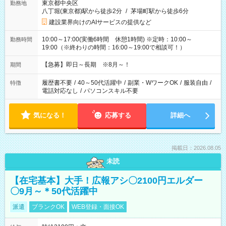
東京都中央区
勤務地
八丁堀(東京都)駅から徒歩2分
/
茅場町駅から徒歩6分
建設業界向けのAIサービスの提供など
10:00～17:00(実働6時間 休憩1時間) ※定時：10:00～
勤務時間
19:00（※終わりの時間：16:00～19:00で相談可！）
【急募】即日～長期 ※8月～！
期間
履歴書不要
/
40～50代活躍中
/
副業・WワークOK
/
服装自由
/
特徴
電話対応なし
/
パソコンスキル不要
気になる！
応募する
詳細へ
掲載日：2026.08.05
未読
【在宅基本】大手！広報アシ〇2100円エルダー
〇9月～＊50代活躍中
派遣
ブランクOK
WEB登録・面接OK