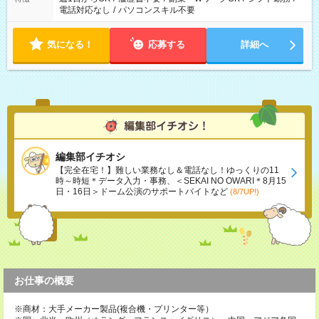
電話対応なし
/
パソコンスキル不要
気になる！
応募する
詳細へ
編集部イチオシ
【完全在宅！】難しい業務なし＆電話なし！ゆっくりの11
時～時短＊データ入力・事務、＜SEKAI NO OWARI＊8月15
日・16日＞ドーム公演のサポートバイトなど
(8/7UP!)
お仕事の概要
※商材：大手メーカー製品(複合機・プリンター等）