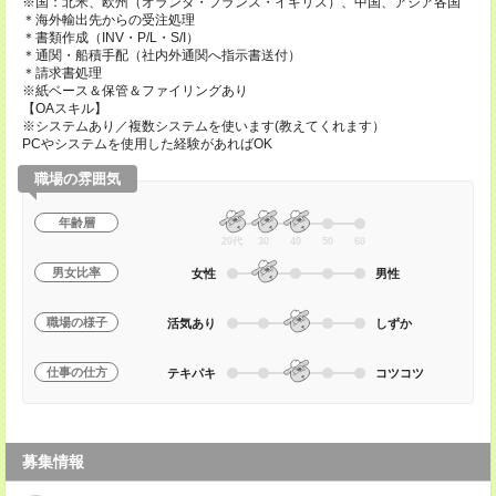
※国：北米、欧州（オランダ・フランス・イギリス）、中国、アジア各国
＊海外輸出先からの受注処理
＊書類作成（INV・P/L・S/I）
＊通関・船積手配（社内外通関へ指示書送付）
＊請求書処理
※紙ベース＆保管＆ファイリングあり
【OAスキル】
※システムあり／複数システムを使います(教えてくれます）
PCやシステムを使用した経験があればOK
職場の雰囲気
年齢層
20代
30
40
50
60
男女比率
女性
男性
職場の様子
活気あり
しずか
仕事の仕方
テキパキ
コツコツ
募集情報