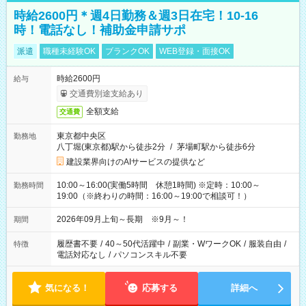
時給2600円＊週4日勤務＆週3日在宅！10-16
時！電話なし！補助金申請サポ
派遣
職種未経験OK
ブランクOK
WEB登録・面接OK
時給2600円
給与
交通費別途支給あり
全額支給
交通費
東京都中央区
勤務地
八丁堀(東京都)駅から徒歩2分
/
茅場町駅から徒歩6分
建設業界向けのAIサービスの提供など
10:00～16:00(実働5時間 休憩1時間) ※定時：10:00～
勤務時間
19:00（※終わりの時間：16:00～19:00で相談可！）
2026年09月上旬～長期 ※9月～！
期間
履歴書不要
/
40～50代活躍中
/
副業・WワークOK
/
服装自由
/
特徴
電話対応なし
/
パソコンスキル不要
気になる！
応募する
詳細へ