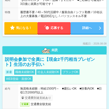
【8月中のスタートOK！急募！】2カ月～ ■ご応募から最短2～
期間
ね。 ※Wワーク希望の方へ 今ご覧のお仕事で希望する勤務時間
3日後に就業が可能です！
と、もう1つのお仕事の勤務時間。 合計で週40時間を超える場
合は応募できません。
履歴書不要
/
40～50代活躍中
/
服装自由
/
シフト勤務
/
10名以
特徴
上の大量募集
/
電話対応なし
/
パソコンスキル不要
気になる！
応募する
詳細へ
掲載日：2026.08.08
未読
説明会参加で全員に【現金2千円相当プレゼン
ト】生活のお手伝い
派遣
職種未経験OK
社会人未経験OK
ブランクOK
WEB登録・面接OK
無資格未経験：時給1500円～ ■週払いOK ■扶養内OK ■日
給与
収1万2000円以上
交通費別途支給あり
交通費全額支給
交通費