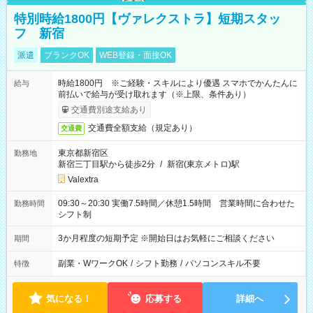
特別時給1800円【ヴァレクストラ】短期スタッ
フ 新宿
派遣
ブランクOK
WEB登録・面接OK
時給1800円 ※ご経験・スキルにより優遇 スマホでかんたんに
給与
前払いで給与が受け取れます（※上限、条件あり）
交通費別途支給あり
交通費全額支給（規定あり）
交通費
東京都新宿区
勤務地
新宿三丁目駅から徒歩2分
/
新宿(東京メトロ)駅
Valextra
09:30～20:30 実働7.5時間／休憩1.5時間 営業時間に合わせた
勤務時間
シフト制
3か月程度の短期予定 ※開始日はお気軽にご相談ください
期間
副業・WワークOK
/
シフト勤務
/
パソコンスキル不要
特徴
気になる！
応募する
詳細へ