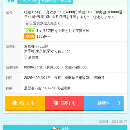
派遣
ブランクOK
WEB登録・面接OK
時給3150円 月収例 50万4000円 時給3150円×実働7h30m×週5
給与
日×4週+残業10h ※月収例を保証するものではありません。
交通費別途支給あり
1ヶ月3万円を上限として実費支給
交通費
30万円～
月収例
東京都千代田区
勤務地
大手町(東京都)駅から徒歩1分
通信業
09:00-17:30（休憩60分）実働7時間30分
勤務時間
2026年09月01日～長期 ※開始日相談OK ※09月～
期間
履歴書不要
/
40～50代活躍中
特徴
気になる！
応募する
詳細へ
掲載日：2026.08.07
未読