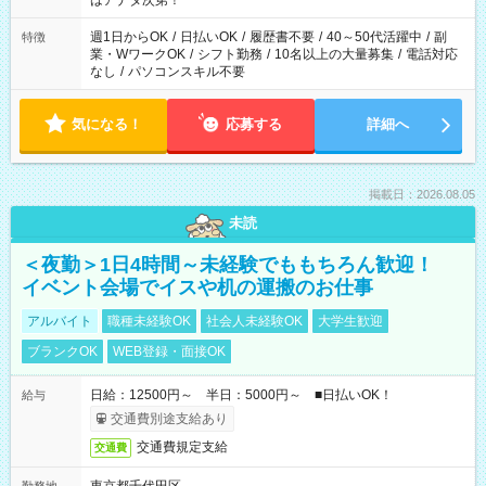
はアナタ次第！
週1日からOK
/
日払いOK
/
履歴書不要
/
40～50代活躍中
/
副
特徴
業・WワークOK
/
シフト勤務
/
10名以上の大量募集
/
電話対応
なし
/
パソコンスキル不要
気になる！
応募する
詳細へ
掲載日：2026.08.05
未読
＜夜勤＞1日4時間～未経験でももちろん歓迎！
イベント会場でイスや机の運搬のお仕事
アルバイト
職種未経験OK
社会人未経験OK
大学生歓迎
ブランクOK
WEB登録・面接OK
日給：12500円～ 半日：5000円～ ■日払いOK！
給与
交通費別途支給あり
交通費規定支給
交通費