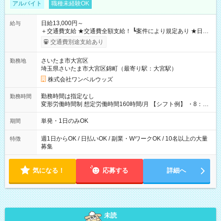
アルバイト
職種未経験OK
日給13,000円～
給与
＋交通費支給 ★交通費全額支給！ ┗案件により規定あり ★日払
いOK！（規定あり） ┗働いたその日に現金GET♪ お仕事後はコ
交通費別途支給あり
ンビニATMから 日払い分を引き落とせます！ 【試用期間】試
用期間なし
さいたま市大宮区
勤務地
埼玉県さいたま市大宮区錦町（最寄り駅：大宮駅）
株式会社ワンベルウッズ
勤務時間は指定なし
勤務時間
変形労働時間制 想定労働時間160時間/月 【シフト例】 ・8：00
～21：00
単発・1日のみOK
期間
週1日からOK / 日払いOK / 副業・WワークOK / 10名以上の大量
特徴
募集
気になる！
応募する
詳細へ
未読