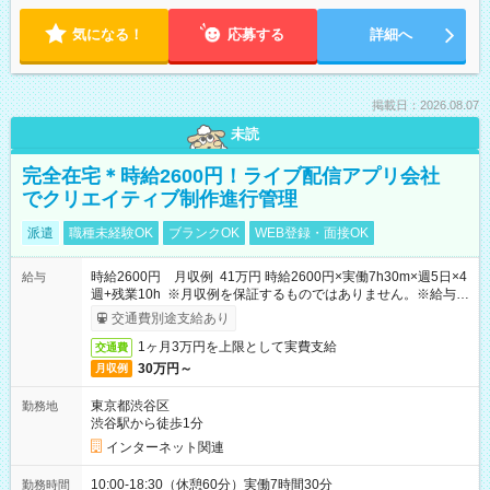
気になる！
応募する
詳細へ
掲載日：2026.08.07
未読
完全在宅＊時給2600円！ライブ配信アプリ会社
でクリエイティブ制作進行管理
派遣
職種未経験OK
ブランクOK
WEB登録・面接OK
時給2600円 月収例 41万円 時給2600円×実働7h30m×週5日×4
給与
週+残業10h ※月収例を保証するものではありません。※給与即
受取りサービス利用可（利用条件有）
交通費別途支給あり
1ヶ月3万円を上限として実費支給
交通費
30万円～
月収例
東京都渋谷区
勤務地
渋谷駅から徒歩1分
インターネット関連
10:00-18:30（休憩60分）実働7時間30分
勤務時間