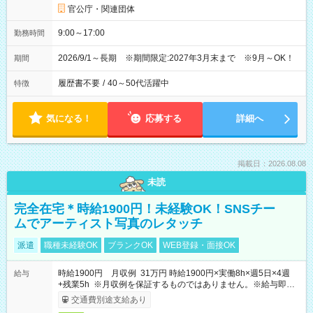
官公庁・関連団体
9:00～17:00
勤務時間
2026/9/1～長期 ※期間限定:2027年3月末まで ※9月～OK！
期間
履歴書不要
/
40～50代活躍中
特徴
気になる！
応募する
詳細へ
掲載日：2026.08.08
未読
完全在宅＊時給1900円！未経験OK！SNSチー
ムでアーティスト写真のレタッチ
派遣
職種未経験OK
ブランクOK
WEB登録・面接OK
時給1900円 月収例 31万円 時給1900円×実働8h×週5日×4週
給与
+残業5h ※月収例を保証するものではありません。※給与即受
取りサービス利用可（利用条件有）
交通費別途支給あり