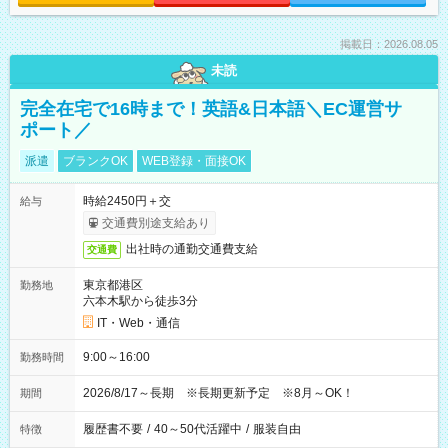
掲載日：2026.08.05
未読
完全在宅で16時まで！英語&日本語＼EC運営サ
ポート／
派遣
ブランクOK
WEB登録・面接OK
時給2450円＋交
給与
交通費別途支給あり
出社時の通勤交通費支給
交通費
東京都港区
勤務地
六本木駅から徒歩3分
IT・Web・通信
9:00～16:00
勤務時間
2026/8/17～長期 ※長期更新予定 ※8月～OK！
期間
履歴書不要
/
40～50代活躍中
/
服装自由
特徴