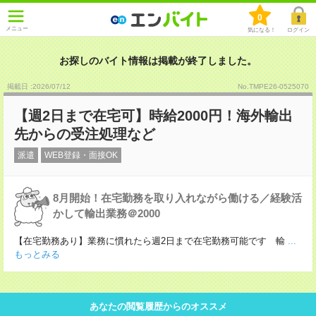
0
メニュー
気になる！
ログイン
お探しのバイト情報は掲載が終了しました。
掲載日 :2026
/
07
/
12
No.TMPE26-0525070
【週2日まで在宅可】時給2000円！海外輸出
先からの受注処理など
派遣
WEB登録・面接OK
8月開始！在宅勤務を取り入れながら働ける／経験活
かして輸出業務＠2000
【在宅勤務あり】業務に慣れたら週2日まで在宅勤務可能です 輸
...
もっとみる
あなたの閲覧履歴からのオススメ