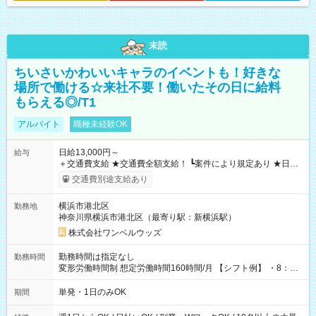
未読
ちいさいかわいいキャラのイベントも！好きな
場所で働ける☆来社不要！働いたその日に給料
もらえる◎/T1
アルバイト
職種未経験OK
日給13,000円～
給与
＋交通費支給 ★交通費全額支給！ ┗案件により規定あり ★日払
いOK！（規定あり） ┗働いたその日に現金GET♪ お仕事後はコ
交通費別途支給あり
ンビニATMから 日払い分を引き落とせます！ 【試用期間】試
用期間なし
横浜市港北区
勤務地
神奈川県横浜市港北区（最寄り駅：新横浜駅）
株式会社ワンベルウッズ
勤務時間は指定なし
勤務時間
変形労働時間制 想定労働時間160時間/月 【シフト例】 ・8：00
～21：00
単発・1日のみOK
期間