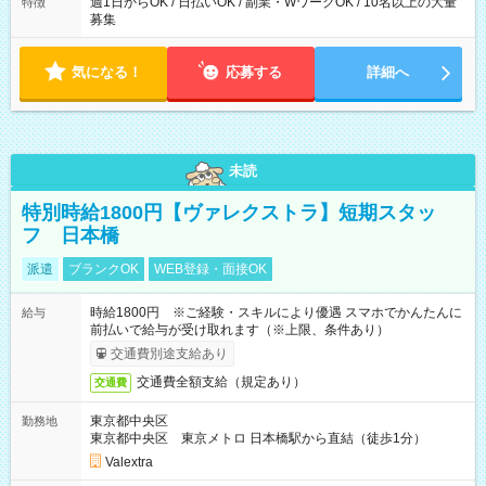
週1日からOK / 日払いOK / 副業・WワークOK / 10名以上の大量
特徴
募集
気になる！
応募する
詳細へ
未読
特別時給1800円【ヴァレクストラ】短期スタッ
フ 日本橋
派遣
ブランクOK
WEB登録・面接OK
時給1800円 ※ご経験・スキルにより優遇 スマホでかんたんに
給与
前払いで給与が受け取れます（※上限、条件あり）
交通費別途支給あり
交通費全額支給（規定あり）
交通費
東京都中央区
勤務地
東京都中央区 東京メトロ 日本橋駅から直結（徒歩1分）
Valextra