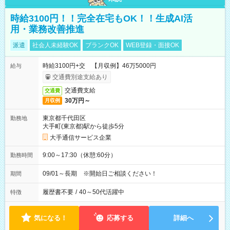
時給3100円！！完全在宅もOK！！生成AI活
用・業務改善推進
派遣
社会人未経験OK
ブランクOK
WEB登録・面接OK
時給3100円+交 【月収例】46万5000円
給与
交通費別途支給あり
交通費支給
交通費
30万円～
月収例
東京都千代田区
勤務地
大手町(東京都)駅から徒歩5分
大手通信サービス企業
9:00～17:30（休憩:60分）
勤務時間
09/01～長期 ※開始日ご相談ください！
期間
履歴書不要
/
40～50代活躍中
特徴
気になる！
応募する
詳細へ