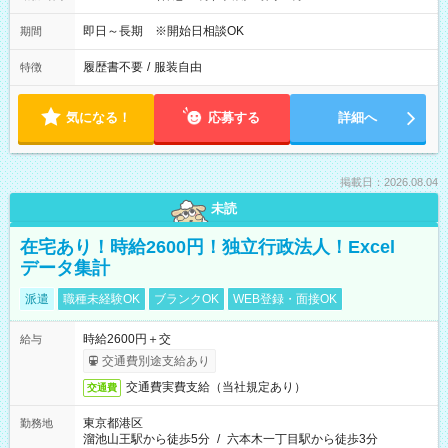
即日～長期 ※開始日相談OK
期間
履歴書不要
/
服装自由
特徴
気になる！
応募する
詳細へ
掲載日：2026.08.04
未読
在宅あり！時給2600円！独立行政法人！Excel
データ集計
派遣
職種未経験OK
ブランクOK
WEB登録・面接OK
時給2600円＋交
給与
交通費別途支給あり
交通費実費支給（当社規定あり）
交通費
東京都港区
勤務地
溜池山王駅から徒歩5分
/
六本木一丁目駅から徒歩3分