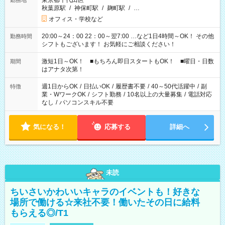
東京都千代田区
勤務地
秋葉原駅
/
神保町駅
/
麹町駅
/
…
オフィス・学校など
20:00～24：00 22：00～翌7:00 …など1日4時間～OK！ その他
勤務時間
シフトもございます！ お気軽にご相談ください！
激短1日～OK！ ■もちろん即日スタートもOK！ ■曜日・日数
期間
はアナタ次第！
週1日からOK
/
日払いOK
/
履歴書不要
/
40～50代活躍中
/
副
特徴
業・WワークOK
/
シフト勤務
/
10名以上の大量募集
/
電話対応
なし
/
パソコンスキル不要
気になる！
応募する
詳細へ
未読
ちいさいかわいいキャラのイベントも！好きな
場所で働ける☆来社不要！働いたその日に給料
もらえる◎/T1