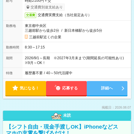
時給2100円＋交
給与
交通費別途支給あり
交通費実費支給（当社規定あり）
交通費
東京都中央区
勤務地
三越前駅から徒歩2分
/
新日本橋駅から徒歩5分
三越前駅近くの企業
8:30～17:15
勤務時間
2026/9/1～長期 ※2027年3月末まで(期間延長の可能性あり)
期間
※9月～OK！
履歴書不要
/
40～50代活躍中
特徴
気になる！
応募する
詳細へ
掲載日：2026.08.07
未読
【シフト自由・現金手渡しOK】iPhoneなどス
マホの充電を繋げるだけ！