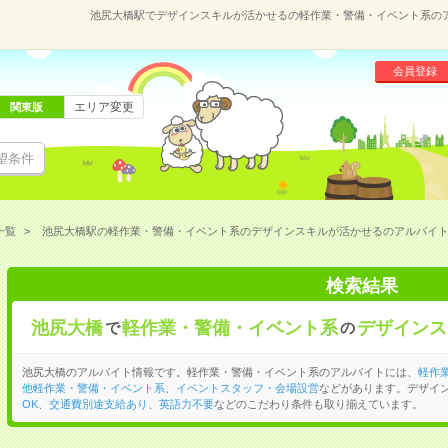
池尻大橋駅でデザインスキルが活かせるの軽作業・警備・イベント系の
会員登録
エリア変更
関東版
望条件
一覧
池尻大橋駅の軽作業・警備・イベント系のデザインスキルが活かせるのアルバイ
検索結果
池尻大橋
軽作業・警備・イベント系
デザインス
で
の
池尻大橋のアルバイト情報です。軽作業・警備・イベント系のアルバイトには、
軽作
他軽作業・警備・イベント系
、
イベントスタッフ・会場設営
などがあります。デザイ
OK
、
交通費別途支給あり
、
英語力不要
などのこだわり条件も取り揃えています。