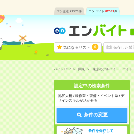
エン派遣
71573
件
エン バイト
82531
件
0
気になるリスト
保存した希
バイトTOP
関東
東京のアルバイト・バイト
設定中の検索条件
池尻大橋 / 軽作業・警備・イベント系 / デ
ザインスキルが活かせる
条件の変更
条件を保存して