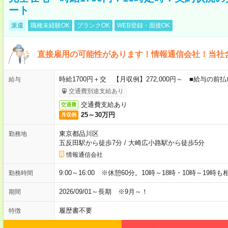
ート
派遣
職種未経験OK
ブランクOK
WEB登録・面接OK
直接雇用の可能性があります！情報通信会社！当社
時給1700円＋交 【月収例】272,000円～ ■給与の
給与
交通費別途支給あり
交通費支給あり
交通費
25～30万円
月収例
東京都品川区
勤務地
五反田駅から徒歩7分
/
大崎広小路駅から徒歩5分
情報通信会社
9:00～16:00 ※休憩60分。10時～18時・10時～19時
勤務時間
2026/09/01～長期 ※9月～！
期間
履歴書不要
特徴