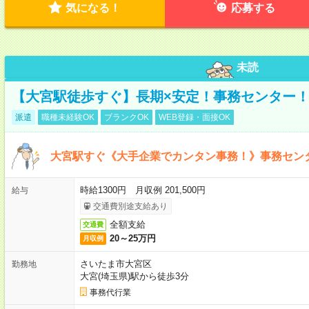
気になる！
応募する
未読
【大宮駅徒歩すぐ】長期×安定！事務センター
派遣
職種未経験OK
ブランクOK
WEB登録・面接OK
大宮駅すぐ《大手企業でカンタン事務！》事務セン
時給1300円 月収例 201,500円
給与
交通費別途支給あり
全額支給
交通費
20～25万円
月収例
さいたま市大宮区
勤務地
大宮(埼玉県)駅から徒歩3分
事務代行業