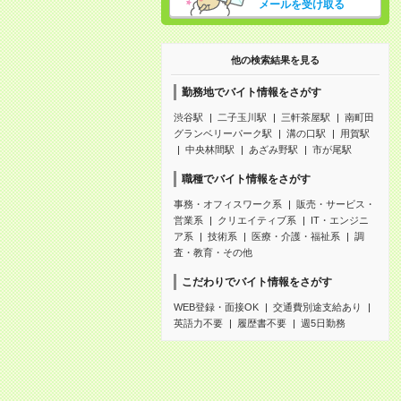
メールを受け取る
他の検索結果を見る
勤務地でバイト情報をさがす
渋谷駅
二子玉川駅
三軒茶屋駅
南町田
グランベリーパーク駅
溝の口駅
用賀駅
中央林間駅
あざみ野駅
市が尾駅
職種でバイト情報をさがす
事務・オフィスワーク系
販売・サービス・
営業系
クリエイティブ系
IT・エンジニ
ア系
技術系
医療・介護・福祉系
調
査・教育・その他
こだわりでバイト情報をさがす
WEB登録・面接OK
交通費別途支給あり
英語力不要
履歴書不要
週5日勤務