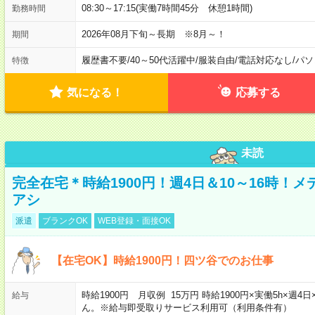
08:30～17:15(実働7時間45分 休憩1時間)
勤務時間
2026年08月下旬～長期 ※8月～！
期間
履歴書不要
/
40～50代活躍中
/
服装自由
/
電話対応なし
/
パソ
特徴
気になる！
応募する
未読
完全在宅＊時給1900円！週4日＆10～16時！
アシ
派遣
ブランクOK
WEB登録・面接OK
【在宅OK】時給1900円！四ツ谷でのお仕事
時給1900円 月収例 15万円 時給1900円×実働5h×
給与
ん。※給与即受取りサービス利用可（利用条件有）