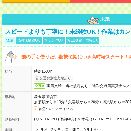
未読
スピードよりも丁寧に！未経験OK！作業はカン
派遣
職種未経験OK
ブランクOK
WEB登録・面接OK
猫の手も借りたい超繁忙期につき高時給スタート！
時給1500円
給与
交通費別途支給あり
実費支給／当社規定あり。通勤交通費実費支払／
交通費
埼玉県加須市
勤務地
加須駅から車10分
/
久喜駅から車20分
/
鴻巣駅から車20
物流・ロジスティクス
(1)09:00-17:00(休憩60分) ※休憩（12:00-12:50、15:00-1
勤務時間
1ヶ月以上3ヶ月未満／即日～9月末まで
期間