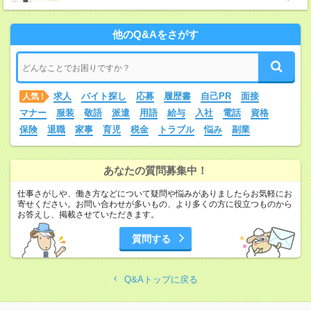
他のQ&Aをさがす
求人
バイト探し
応募
履歴書
自己PR
面接
人気 !
マナー
服装
敬語
派遣
用語
給与
入社
電話
資格
保険
退職
家事
育児
税金
トラブル
悩み
副業
あなたの質問募集中！
仕事さがしや、働き方などについて疑問や悩みがありましたらお気軽にお
寄せください。お問い合わせが多いもの、より多くの方に役立つものから
お答えし、掲載させていただきます。
質問する
Q&Aトップに戻る