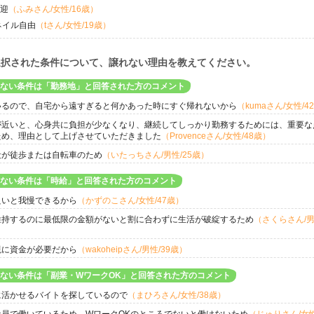
迎
（ふみさん/女性/16歳）
ネイル自由
（tさん/女性/19歳）
選択された条件について、譲れない理由を教えてください。
ない条件は「勤務地」と回答された方のコメント
いるので、自宅から遠すぎると何かあった時にすぐ帰れないから
（kumaさん/女性/4
が近いと、心身共に負担が少なくなり、継続してしっかり勤務するためには、重要な
ため、理由として上げさせていただきました
（Provenceさん/女性/48歳）
段が徒歩または自転車のため
（いたっちさん/男性/25歳）
ない条件は「時給」と回答された方のコメント
良いと我慢できるから
（かずのこさん/女性/47歳）
維持するのに最低限の金額がないと割に合わずに生活が破綻するため
（さくらさん/男
現に資金が必要だから
（wakoheipさん/男性/39歳）
ない条件は「副業・WワークOK」と回答された方のコメント
に活かせるバイトを探しているので
（まひろさん/女性/38歳）
社員で働いているため、WワークOKのところでないと働けないため
（じゅりさん/女性