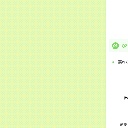
Q
Q3
a)
譲れ