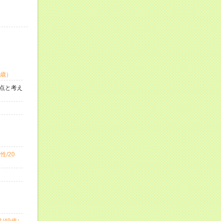
2歳）
点と考え
性/20
/49歳）