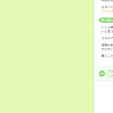
なるべ
もさん/
最も譲れ
いくら
いと思
スキル
資格が
やりが
働くこ
ア
Q4
く