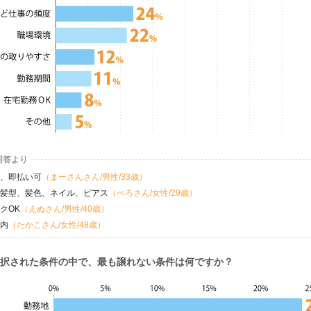
回答より
、即払い可
（まーさんさん/男性/33歳）
髪型、髪色、ネイル、ピアス
（ぺろさん/女性/29歳）
クOK
（えぬさん/男性/40歳）
内
（たかこさん/女性/48歳）
選択された条件の中で、最も譲れない条件は何ですか？