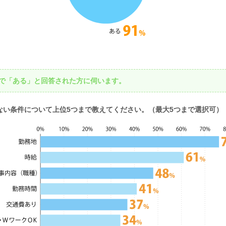
2で「ある」と回答された方に伺います。
ない条件について上位5つまで教えてください。（最大5つまで選択可）