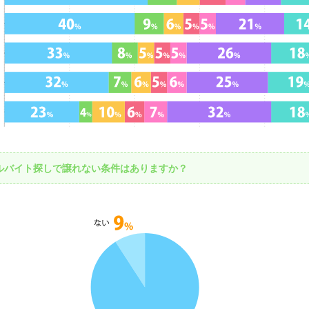
ルバイト探しで譲れない条件はありますか？