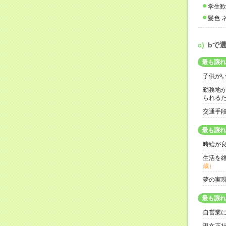
学生歓
髪色 
c)
bで
最も譲れ
子供が
勤務地
られる
交通手
最も譲れ
時給が
生活を
歳）
夢の実
最も譲れ
自営業
現在正