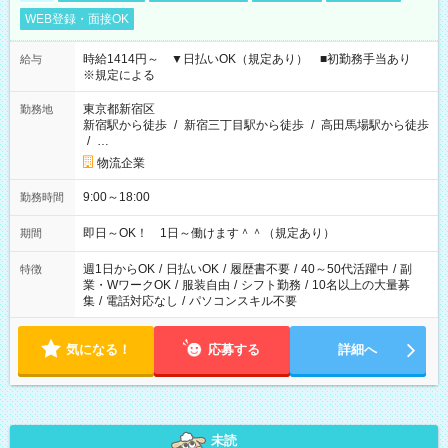
WEB登録・面接OK
時給1414円～ ▼日払いOK（規定あり） ■初勤務手当あり
給与
※規定による
東京都新宿区
勤務地
新宿駅から徒歩
/
新宿三丁目駅から徒歩
/
高田馬場駅から徒歩
/
…
物流企業
9:00～18:00
勤務時間
即日～OK！ 1日～働けます＾＾（規定あり）
期間
週1日からOK
/
日払いOK
/
履歴書不要
/
40～50代活躍中
/
副
特徴
業・WワークOK
/
服装自由
/
シフト勤務
/
10名以上の大量募
集
/
電話対応なし
/
パソコンスキル不要
気になる！
応募する
詳細へ
未読