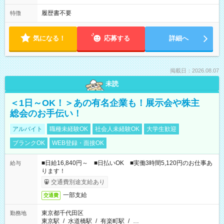
履歴書不要
特徴
気になる！
応募する
詳細へ
掲載日：2026.08.07
未読
＜1日～OK！＞あの有名企業も！展示会や株主
総会のお手伝い！
アルバイト
職種未経験OK
社会人未経験OK
大学生歓迎
ブランクOK
WEB登録・面接OK
■日給16,840円～ ■日払いOK ■実働3時間5,120円のお仕事あ
給与
ります！
交通費別途支給あり
一部支給
交通費
東京都千代田区
勤務地
東京駅
/
水道橋駅
/
有楽町駅
/
…