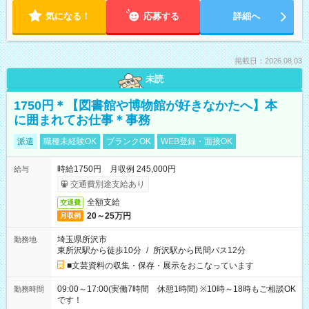
気になる！
応募する
詳細へ
掲載日：2026.08.03
未読
1750円＊【図書館や博物館が好きなかたへ】本
に囲まれてお仕事＊事務
派遣
職種未経験OK
ブランクOK
WEB登録・面接OK
時給1750円 月収例 245,000円
給与
交通費別途支給あり
全額支給
交通費
20～25万円
月収例
埼玉県所沢市
勤務地
東所沢駅から徒歩10分
/
所沢駅から民間バス12分
■文芸資料の収集・保存・展示をおこなっています
09:00～17:00(実働7時間 休憩1時間) ※10時～18時もご相談OK
勤務時間
です！