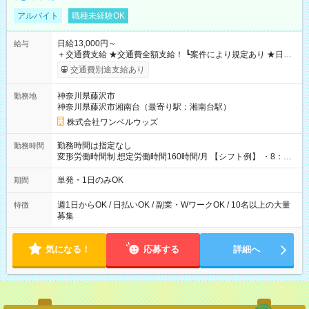
アルバイト
職種未経験OK
日給13,000円～
給与
＋交通費支給 ★交通費全額支給！ ┗案件により規定あり ★日払
いOK！（規定あり） ┗働いたその日に現金GET♪ お仕事後はコ
交通費別途支給あり
ンビニATMから 日払い分を引き落とせます！ 【試用期間】試
用期間なし
神奈川県藤沢市
勤務地
神奈川県藤沢市湘南台（最寄り駅：湘南台駅）
株式会社ワンベルウッズ
勤務時間は指定なし
勤務時間
変形労働時間制 想定労働時間160時間/月 【シフト例】 ・8：00
～21：00
単発・1日のみOK
期間
週1日からOK / 日払いOK / 副業・WワークOK / 10名以上の大量
特徴
募集
気になる！
応募する
詳細へ