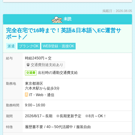
掲載日：2026.08.05
未読
完全在宅で16時まで！英語&日本語＼EC運営サ
ポート／
派遣
ブランクOK
WEB登録・面接OK
時給2450円＋交
給与
交通費別途支給あり
出社時の通勤交通費支給
交通費
東京都港区
勤務地
六本木駅から徒歩3分
IT・Web・通信
9:00～16:00
勤務時間
2026/8/17～長期 ※長期更新予定 ※8月～OK！
期間
履歴書不要
/
40～50代活躍中
/
服装自由
特徴