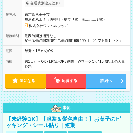
いOK！（規定あり） ┗働いたその日に現金GET♪ お仕事後はコ
交通費別途支給あり
ンビニATMから 日払い分を引き落とせます！ 【試用期間】試
用期間なし
東京都八王子市
勤務地
東京都八王子市明神町（最寄り駅：京王八王子駅）
株式会社ワンベルウッズ
勤務時間は指定なし
勤務時間
変形労働時間制 想定労働時間160時間/月 【シフト例】 ・8：00
～21：00
単発・1日のみOK
期間
週1日からOK / 日払いOK / 副業・WワークOK / 10名以上の大量
特徴
募集
気になる！
応募する
詳細へ
未読
【未経験OK】【服装＆髪色自由！】お菓子のピ
ッキング・シール貼り｜短期