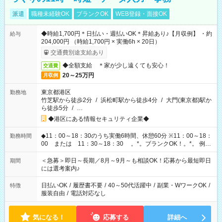
派遣
職種未経験OK
ブランクOK
WEB登録・面接OK
◆時給1,700円＊日払い・週払いOK＊昇給あり♪【月収例】 ・約
給与
204,000円 （時給1,700円 × 実働6h × 20日）
交通費別途支給あり
◆全額支給 ＊家が少し遠くても安心！
交通費
20～25万円
月収例
東京都港区
勤務地
竹芝駅から徒歩2分
/
浜松町駅から徒歩4分
/
大門(東京都)駅か
ら徒歩5分
/
…
◆港区にある情報セキュリティ企業◆
◆11：00～18：30のうち実働6時間、休憩60分 ※11：00～18：
勤務時間
00 または 11：30～18：30 。*。ブランクOK！。*。 例え
ば前職が、 在宅/財団法人/事務/コールセンター/受付/販売/カフェ
スタッフ スイーツ販売/ホテルフロント/化粧品販売/など 様々な
＜急募＞即日～長期／8月～9月～も相談OK！応募から最短即日
期間
業界から入社して活躍されています♪
には選考案内♪
日払いOK
/
履歴書不要
/
40～50代活躍中
/
副業・WワークOK
/
特徴
服装自由
/
電話対応なし
気になる！
応募する
詳細へ