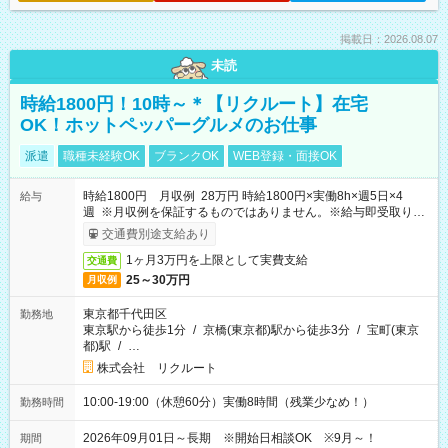
掲載日：2026.08.07
未読
時給1800円！10時～＊【リクルート】在宅
OK！ホットペッパーグルメのお仕事
派遣
職種未経験OK
ブランクOK
WEB登録・面接OK
時給1800円 月収例 28万円 時給1800円×実働8h×週5日×4
給与
週 ※月収例を保証するものではありません。※給与即受取りサ
ービス利用可（利用条件有）
交通費別途支給あり
1ヶ月3万円を上限として実費支給
交通費
25～30万円
月収例
東京都千代田区
勤務地
東京駅から徒歩1分
/
京橋(東京都)駅から徒歩3分
/
宝町(東京
都)駅
/
…
株式会社 リクルート
10:00-19:00（休憩60分）実働8時間（残業少なめ！）
勤務時間
2026年09月01日～長期 ※開始日相談OK ※9月～！
期間