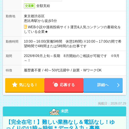
全額支給
交通費
東京都渋谷区
勤務地
恵比寿駅から徒歩5分
WEB小説や漫画投稿サイト運営&人気コンテンツの書籍化を
している企業★
10:00～16:00(実働5時間 休憩1時間) ※10:00～17:00の間で希
勤務時間
望時間で4時間または5時間のお仕事です
2026年09月上旬～長期 8月開始のご相談が可能です ※9月
期間
～！
履歴書不要
/
40～50代活躍中
/
副業・WワークOK
特徴
気になる！
応募する
詳細へ
掲載日：2026.07.29
未読
【完全在宅！】難しい業務なし＆電話なし！ゆ
っくりの11時～時短＊データ入力・事務