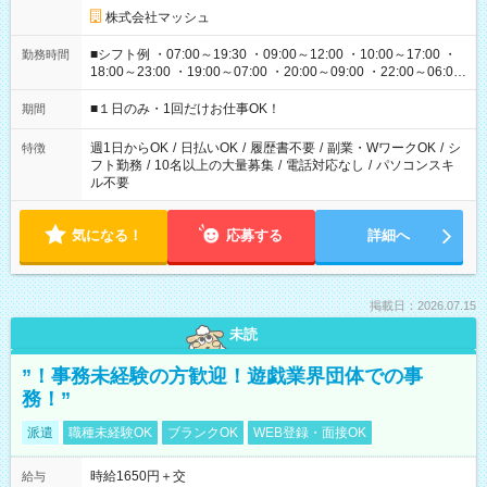
株式会社マッシュ
■シフト例 ・07:00～19:30 ・09:00～12:00 ・10:00～17:00 ・
勤務時間
18:00～23:00 ・19:00～07:00 ・20:00～09:00 ・22:00～06:00
etc ★最短で3時間で5,120円のお仕事から 15時間で2万円近く稼
げるお仕事も！ ご希望のお時間に合わせてご紹介！ ※シフトは
■１日のみ・1回だけお仕事OK！
期間
現場によって異なります。 ※勿論、休憩時間はあるのでご安心
ください！
週1日からOK
/
日払いOK
/
履歴書不要
/
副業・WワークOK
/
シ
特徴
フト勤務
/
10名以上の大量募集
/
電話対応なし
/
パソコンスキ
ル不要
気になる！
応募する
詳細へ
掲載日：2026.07.15
未読
”！事務未経験の方歓迎！遊戯業界団体での事
務！”
派遣
職種未経験OK
ブランクOK
WEB登録・面接OK
時給1650円＋交
給与