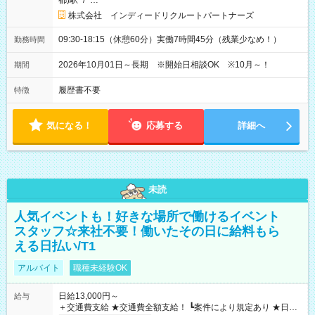
都)駅
/
…
株式会社 インディードリクルートパートナーズ
09:30-18:15（休憩60分）実働7時間45分（残業少なめ！）
勤務時間
2026年10月01日～長期 ※開始日相談OK ※10月～！
期間
履歴書不要
特徴
気になる！
応募する
詳細へ
未読
人気イベントも！好きな場所で働けるイベント
スタッフ☆来社不要！働いたその日に給料もら
える日払い/T1
アルバイト
職種未経験OK
日給13,000円～
給与
＋交通費支給 ★交通費全額支給！ ┗案件により規定あり ★日払