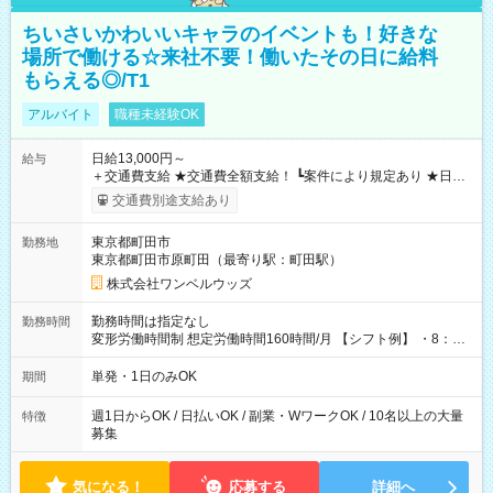
ちいさいかわいいキャラのイベントも！好きな
場所で働ける☆来社不要！働いたその日に給料
もらえる◎/T1
アルバイト
職種未経験OK
日給13,000円～
給与
＋交通費支給 ★交通費全額支給！ ┗案件により規定あり ★日払
いOK！（規定あり） ┗働いたその日に現金GET♪ お仕事後はコ
交通費別途支給あり
ンビニATMから 日払い分を引き落とせます！ 【試用期間】試
用期間なし
東京都町田市
勤務地
東京都町田市原町田（最寄り駅：町田駅）
株式会社ワンベルウッズ
勤務時間は指定なし
勤務時間
変形労働時間制 想定労働時間160時間/月 【シフト例】 ・8：00
～21：00
単発・1日のみOK
期間
週1日からOK / 日払いOK / 副業・WワークOK / 10名以上の大量
特徴
募集
気になる！
応募する
詳細へ