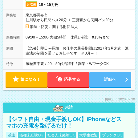
10～15万円
月収例
東京都調布市
勤務地
仙川駅から民間バス20分
/
三鷹駅から民間バス20分
消防・防災に関する財団法人
09:00～15:00(実働5時間 休憩1時間) #15時まで
勤務時間
【急募】即日～長期 お仕事の最長期間は2027年3月末迄 派
期間
遣法の制限を受けるお仕事です ※8月～！
履歴書不要
/
40～50代活躍中
/
副業・WワークOK
特徴
気になる！
応募する
詳細へ
掲載日：2026.07.30
未読
【シフト自由・現金手渡しOK】iPhoneなどス
マホの充電を繋げるだけ！
派遣
職種未経験OK
社会人未経験OK
大学生歓迎
ブランクOK