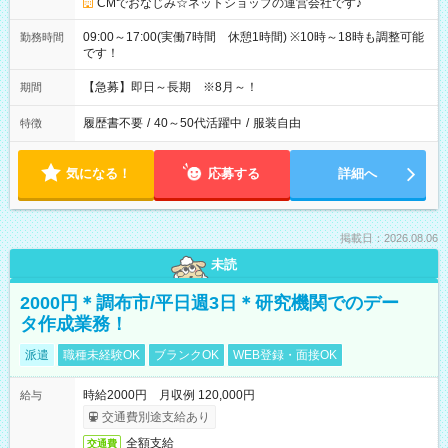
CMでおなじみ☆ネットショップの運営会社です♪
09:00～17:00(実働7時間 休憩1時間) ※10時～18時も調整可能
勤務時間
です！
【急募】即日～長期 ※8月～！
期間
履歴書不要
/
40～50代活躍中
/
服装自由
特徴
気になる！
応募する
詳細へ
掲載日：2026.08.06
未読
2000円＊調布市/平日週3日＊研究機関でのデー
タ作成業務！
派遣
職種未経験OK
ブランクOK
WEB登録・面接OK
時給2000円 月収例 120,000円
給与
交通費別途支給あり
全額支給
交通費