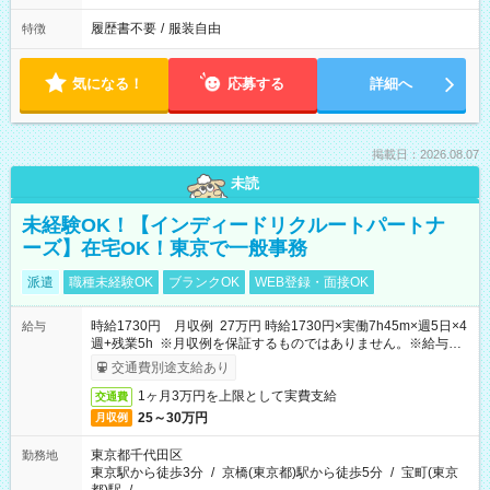
履歴書不要
/
服装自由
特徴
気になる！
応募する
詳細へ
掲載日：2026.08.07
未読
未経験OK！【インディードリクルートパートナ
ーズ】在宅OK！東京で一般事務
派遣
職種未経験OK
ブランクOK
WEB登録・面接OK
時給1730円 月収例 27万円 時給1730円×実働7h45m×週5日×4
給与
週+残業5h ※月収例を保証するものではありません。※給与即
受取りサービス利用可（利用条件有）
交通費別途支給あり
1ヶ月3万円を上限として実費支給
交通費
25～30万円
月収例
東京都千代田区
勤務地
東京駅から徒歩3分
/
京橋(東京都)駅から徒歩5分
/
宝町(東京