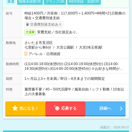
派遣
職種未経験OK
ブランクOK
WEB登録・面接OK
時給1400円／月収例：117,600円＝1,400円×4時間×21日勤務の
給与
場合＋交通費別途支給
交通費別途支給あり
実費支給／当社規定あり。
交通費
さいたま市見沼区
勤務地
七里駅から車6分
/
大宮公園駅
/
大宮(埼玉県)駅
アパレル・日用雑貨
(1)14:00-18:00(休憩0分) (2)14:00-19:00(休憩0分) (3)14:00-
勤務時間
19:30(休憩0分) (4)14:00-20:00(休憩45分) ※お好きな時間が選べ
ます
1ヶ月以上3ヶ月未満／即日～8月末までの期間限定
期間
履歴書不要
/
40～50代活躍中
/
服装自由
/
シフト勤務
/
10名以
特徴
上の大量募集
気になる！
応募する
詳細へ
掲載日：2026.08.07