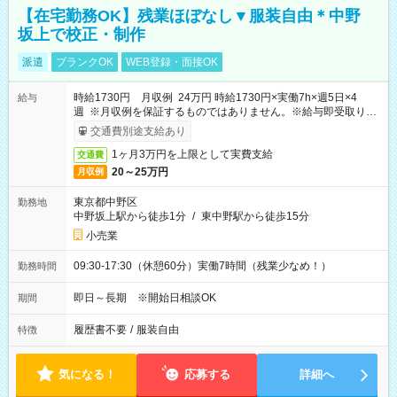
【在宅勤務OK】残業ほぼなし▼服装自由＊中野
坂上で校正・制作
派遣
ブランクOK
WEB登録・面接OK
時給1730円 月収例 24万円 時給1730円×実働7h×週5日×4
給与
週 ※月収例を保証するものではありません。※給与即受取りサ
ービス利用可（利用条件有）
交通費別途支給あり
1ヶ月3万円を上限として実費支給
交通費
20～25万円
月収例
東京都中野区
勤務地
中野坂上駅から徒歩1分
/
東中野駅から徒歩15分
小売業
09:30-17:30（休憩60分）実働7時間（残業少なめ！）
勤務時間
即日～長期 ※開始日相談OK
期間
履歴書不要
/
服装自由
特徴
気になる！
応募する
詳細へ