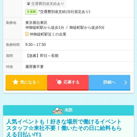
交通費別途支給あり
*交通費別途支給(当社規定あり)
交通費
東京都台東区
勤務地
仲御徒町駅から徒歩1分
/
御徒町駅から徒歩5分
仲御徒町駅近くの企業
9:30～17:30
勤務時間
【急募】即日～長期
期間
履歴書不要
特徴
気になる！
応募する
詳細へ
未読
人気イベントも！好きな場所で働けるイベント
スタッフ☆来社不要！働いたその日に給料もら
える日払い/T1